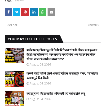
Tags:
सामाजिक
OLDER
NEWER
YOU MAY LIKE THESE POSTS
वाढीव घरपट्टीच्या जुलमी निर्णयाविरोधात सांगली, मिरज अन् कुपवाड
पेटले! महापालिकेच्या कारभारावर नागरिकांचा अन् व्यापाऱ्यांचा तीव्र
संताप; बाजारपेठांमधील व्यवहार ठप्प!​
August 04, 2026
दारूचे चाहते शॉक! तुमचे आवडते ब्रँड्स बाजारातून गायब; 'या' मोठ्या
कारणामुळे विक्रीबंदी!
August 04, 2026
कोल्हापूरच्या जिल्हा माहिती अधिकारी पदी वर्षा पाटोळे रुजू
August 04, 2026