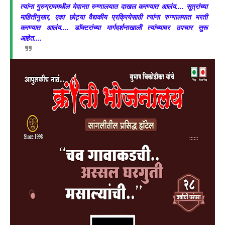
त्यांना गुरुग्राममधील मेदान्ता रुग्णालयात दाखल करण्यात आलंय.... सूत्रांच्या
माहितीनुसार, एका छोट्या वैद्यकीय प्रक्रियेसाठी त्यांना रुग्णालयात भरती
करण्यात आलंय.... डॉक्टरांच्या मार्गदर्शनाखाली त्यांच्यावर उपचार सुरू
आहेत....