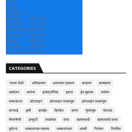
+
22°
Sangli
Sunday, 09
Monday
+
29°
+
22°
Tuesday
+
29°
+
21°
Wednesday
+
29°
+
21°
Thursday
+
28°
+
22°
Friday
+
28°
+
22°
Saturday
+
28°
+
22°
See 7-Day Forecast
CATEGORIES
'रास्ता रोको'
अतिक्रमण
अत्याचार प्रकरण
अपहरण
आत्महत्या
आंदोलन
आरोग्य
इलेक्ट्रॉनिक
इशारा
ईद मुबारक
उपोषण
एन्काऊंटर!
ऑनलाइन
ऑनलाइन फसवणूक
ऑनलाईन फसवणुक
कारवाई
कृषी
क्राईम
क्रिकेट
क्रूर
गुंतवणूक
घोटाळा
चेंगराचेंगरी
ढगफुटी
दगडफेक
दंगल
दहशतवादी
दहशतवादी हल्ला
दुर्घटना
धक्कादायक वक्तव्य
धक्कादायक!
धमकी
निलंबन
निलंबित