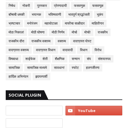
निषेध
नोकरी
पुरस्कार
प्रेरणादायी
फसवणुक
फसवणूक
बॉम्बची धमकी
भयानक
भविष्यवाणी
भावपूर्ण श्रद्धांजली
भूकंप
भ्रष्टाचार
मनोरंजन
महाघोटाळा
माफीचा साक्षीदार
माहितीगार
मोठा निकाल!
मोठी घोषणा
मोठी निर्णय
मोर्चा
मोर्चा!
राजकीय
राजकीय दौरा
राजकीय वक्तव्य
वक्तव्य
वादग्रस्त पोस्ट
वादग्रस्त वक्तव्य
वादग्रस्त विधान
वादावादी
विधान
विरोध
विषबाधा
शाईफेक
शेती
शैक्षणिक
सन्मान
संप
संशयास्पद
सामाजिक
सामाजिक माध्यमे
सावधान!
स्फोट
हलगर्जीपणा
हार्दिक अभिनंदन
हृदयस्पर्शी
SOCIAL PLUGIN