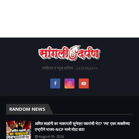
जाहिरात व न्यूज करिता - ८६२५९६४०००
RANDOM NEWS
अमित शाहांनी का नाकारली सुनेत्रा पवारांची भेट? 'त्या' एका व्यक्तीच्या
एन्ट्रीने भाजप-NCP मध्ये मोठा वाद!
August 09, 2026