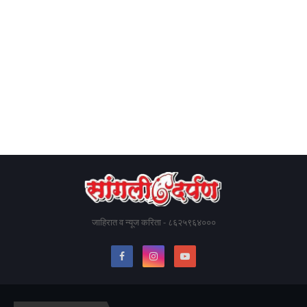
जाहिरात व न्यूज करिता - ८६२५९६४०००