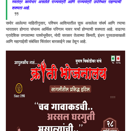
स्वतंत्र कार्यभार असलेले राज्यमंत्री आणि राज्यमंत्री उपस्थित राहण्याची
शक्यता आहे.
समोर आलेल्या माहितीनुसार, पश्चिम आशियातील सुरू असलेला संघर्ष आणि त्याचा
भारतावर होणारा संभाव्य आर्थिक परिणाम यावर चर्चा होण्याची शक्यता आहे. वाढत्या
प्रादेशिक तणावाच्या पार्श्वभूमीवर, मोदी सरकार तेलाच्या किमती, इंधन पुरवठासाखळी
आणि महागाईशी संबंधित चिंतांवर बारकाईने लक्ष ठेवून आहे.