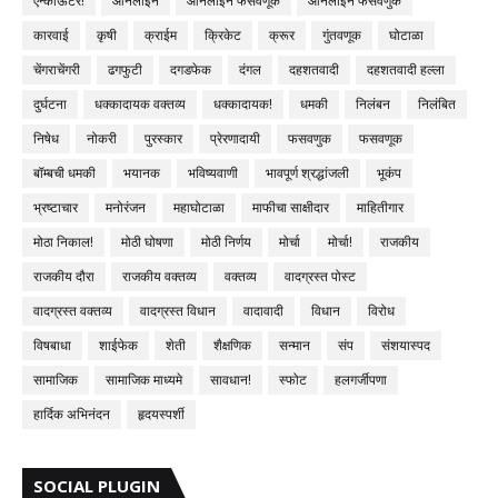
एन्काऊंटर!
ऑनलाइन
ऑनलाइन फसवणूक
ऑनलाईन फसवणुक
कारवाई
कृषी
क्राईम
क्रिकेट
क्रूर
गुंतवणूक
घोटाळा
चेंगराचेंगरी
ढगफुटी
दगडफेक
दंगल
दहशतवादी
दहशतवादी हल्ला
दुर्घटना
धक्कादायक वक्तव्य
धक्कादायक!
धमकी
निलंबन
निलंबित
निषेध
नोकरी
पुरस्कार
प्रेरणादायी
फसवणुक
फसवणूक
बॉम्बची धमकी
भयानक
भविष्यवाणी
भावपूर्ण श्रद्धांजली
भूकंप
भ्रष्टाचार
मनोरंजन
महाघोटाळा
माफीचा साक्षीदार
माहितीगार
मोठा निकाल!
मोठी घोषणा
मोठी निर्णय
मोर्चा
मोर्चा!
राजकीय
राजकीय दौरा
राजकीय वक्तव्य
वक्तव्य
वादग्रस्त पोस्ट
वादग्रस्त वक्तव्य
वादग्रस्त विधान
वादावादी
विधान
विरोध
विषबाधा
शाईफेक
शेती
शैक्षणिक
सन्मान
संप
संशयास्पद
सामाजिक
सामाजिक माध्यमे
सावधान!
स्फोट
हलगर्जीपणा
हार्दिक अभिनंदन
हृदयस्पर्शी
SOCIAL PLUGIN