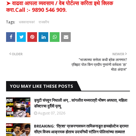
➤ वाढवा आपला व्यवसाय / वेब पोर्टल्स करिता इथे क्लिक
करा.Call :- 9890 546 909.
Tags:
धक्कादायक!
राजकीय
OLDER
NEWER
​"भाजपच्या सत्तेला कधी ब्रेक लागणार?
एक्झिट पोल किंग प्रदीप गुप्तांनी वर्तवला 'हा'
मोठा अंदाज"
YOU MAY LIKE THESE POSTS
ड्युटी संपवून निघाली अन्...सांगलीत मध्यरात्री भीषण अपघात, महिला
डॉक्टरचा दुर्दैवी मृत्यू
August 07, 2026
BREAKING: 'त्रिशा' प्रकरणावरून तामिळनाडूत हायव्होल्टेज ड्रामा!
सीएम विजय आक्रमक होताच उदयनिधी स्टॅलिन पोलिसांच्या ताब्यात!