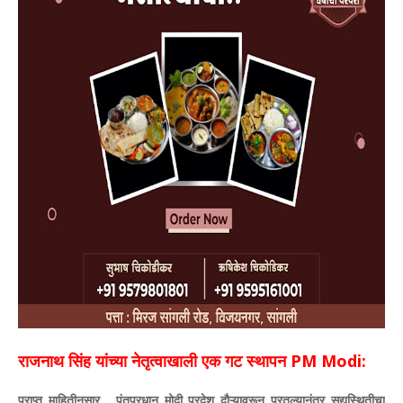
राजनाथ सिंह यांच्या नेतृत्वाखाली एक गट स्थापन PM Modi:
प्राप्त माहितीनुसार , पंतप्रधान मोदी परदेश दौऱ्यावरून परतल्यानंतर सद्यस्थितीचा