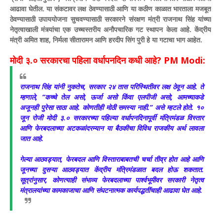
आढावा घेतील. या संकटावर लक्ष ठेवण्यासाठी आणि या कठीण काळात भारताला मजबूत
ठेवण्यासाठी उपाययोजना सुचवण्यासाठी सरकारने संरक्षण मंत्री राजनाथ सिंह यांच्या
नेतृत्वाखाली मंत्र्यांचा एक उच्चस्तरीय अनौपचारिक गट स्थापन केला आहे. केंद्रीय
मंत्री अमित शाह, निर्मला सीतारामन आणि हरदीप सिंग पुरी हे या गटाचा भाग आहेत.
मोदी ३.० सरकारचा पहिला वर्धापनदिन कधी आहे? PM Modi:
राजनाथ सिंह यांनी नुकतेच, सरकार २४ तास परिस्थितीवर लक्ष ठेवून आहे. ते
म्हणाले, “कच्चे तेल असो, ऊर्जा असो किंवा एलपीजी असो, आमच्याकडे
अजूनही पुरेसा साठा आहे. कोणतीही मोठी समस्या नाही.” असे म्हटले होते. १०
जून रोजी मोदी ३.० सरकारच्या पहिल्या वर्धापनदिनापूर्वी मंत्रिमंडळ विस्तार
आणि फेरबदलाच्या अटकळांदरम्यान या बैठकीचा विविध राजकीय अर्थ लावला
जात आहे.
गेल्या आठवड्यात, फेरबदल आणि विस्ताराबाबतची चर्चा तीव्र होत आहे आणि
जूनच्या दुसऱ्या आठवड्यात केंद्रीय मंत्रिमंडळात बदल होऊ शकतात.
सूत्रांनुसार, कोणत्याही संभाव्य फेरबदलाच्या पार्श्वभूमीवर सरकारी नेतृत्व
मंत्रालयांच्या कामकाजाचा आणि संघटनात्मक कार्यपद्धतींचाही आढावा घेत आहे.