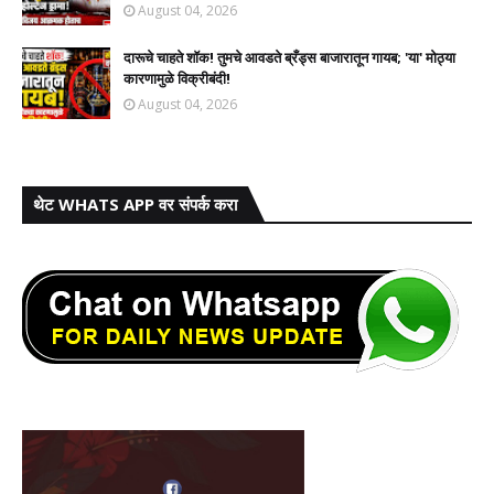
August 04, 2026
दारूचे चाहते शॉक! तुमचे आवडते ब्रँड्स बाजारातून गायब; 'या' मोठ्या
कारणामुळे विक्रीबंदी!
August 04, 2026
थेट WHATS APP वर संपर्क करा