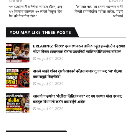
OLDER
NEWER
१९ हजारांसाठी बहिणीचा सांगाडा बँकेत, अन्
​'कमावत नाही' हा बहाणा चालणार नाही!
१२ दिवसांत खात्यात १५ लाख! जितूचा 'डेथ
दिल्ली हायकोर्टाचा पतीला आदेश; पोटगी
गेम' की नियतीचा खेळ?
अनिवार्य
YOU MAY LIKE THESE POSTS
BREAKING: 'त्रिशा' प्रकरणावरून तामिळनाडूत हायव्होल्टेज ड्रामा!
सीएम विजय आक्रमक होताच उदयनिधी स्टॅलिन पोलिसांच्या ताब्यात!
August 04, 2026
दारूचे चाहते शॉक! तुमचे आवडते ब्रँड्स बाजारातून गायब; 'या' मोठ्या
कारणामुळे विक्रीबंदी!
August 04, 2026
खासगी गाड्यांवर 'पोलीस' लिहिलंय का? तर मग बसणार मोठा दणका;
वाहतूक विभागाचे कठोर कारवाईचे आदेश
August 04, 2026