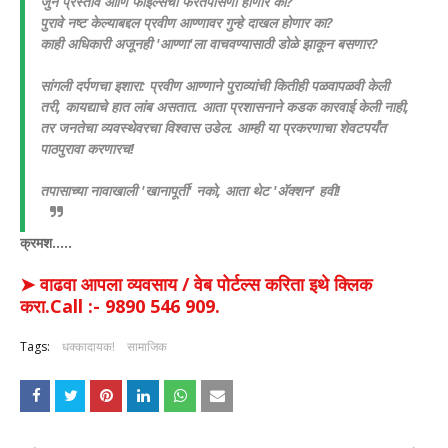
जुने प्रस्ताव आणि फाईल्सची फेरतपासणी होणार का?
​पुरावे नष्ट केल्याबद्दल प्रवीण आण्णावर गुन्हे दाखल होणार का?
​काही अधिकारी अजूनही 'आण्णा'ला वाचवण्यासाठी डोळे झाकून बसणार?
​सांगली दर्पणचा इशारा: प्रवीण आण्णाने पुराव्यांची कितीही पळवापळवी केली
तरी, कायद्याचे हात लांब असतात. आता प्रशासनाने कडक कारवाई केली नाही,
तर जनतेचा व्यवस्थेवरचा विश्वास उडेल. आम्ही या प्रकरणाचा शेवटपर्यंत
पाठपुरावा करणारच!
​तपासाच्या नावाखाली 'खानापूर्ती' नको, आता थेट 'अ‍ॅक्शन' हवी!
क्रमश.....
➤ वाढवा आपला व्यवसाय / वेब पोर्टल्स करिता इथे क्लिक
करा.Call :- 9890 546 909.
Tags:
धक्कादायक!
सामाजिक