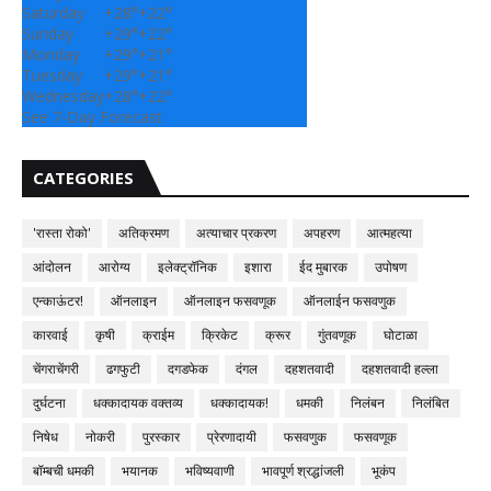
Saturday
+
28°
+
22°
Sunday
+
29°
+
22°
Monday
+
29°
+
21°
Tuesday
+
29°
+
21°
Wednesday
+
28°
+
22°
See 7-Day Forecast
CATEGORIES
'रास्ता रोको'
अतिक्रमण
अत्याचार प्रकरण
अपहरण
आत्महत्या
आंदोलन
आरोग्य
इलेक्ट्रॉनिक
इशारा
ईद मुबारक
उपोषण
एन्काऊंटर!
ऑनलाइन
ऑनलाइन फसवणूक
ऑनलाईन फसवणुक
कारवाई
कृषी
क्राईम
क्रिकेट
क्रूर
गुंतवणूक
घोटाळा
चेंगराचेंगरी
ढगफुटी
दगडफेक
दंगल
दहशतवादी
दहशतवादी हल्ला
दुर्घटना
धक्कादायक वक्तव्य
धक्कादायक!
धमकी
निलंबन
निलंबित
निषेध
नोकरी
पुरस्कार
प्रेरणादायी
फसवणुक
फसवणूक
बॉम्बची धमकी
भयानक
भविष्यवाणी
भावपूर्ण श्रद्धांजली
भूकंप