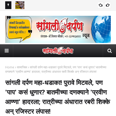
लांना दणका!
वाढीव घरपट्टीच्या जुलमी निर्णयाविरोधात सांगली, मिरज अन् कुपवाड पेटले!
सुप्
सामाजिक
महापालिकेच्या कारभारावर नागरिकांचा अन् व्यापाऱ्यांचा तीव्र संताप; बाजारपेठांमधील
6 वि
व्यवहार ठप्प!​
Home
सामाजिक
सांगली दर्पण महा-धडाका! ​पुरावे मिटवले, पण 'पाप' कसं धुणार? बातमीच्या
दणक्याने 'प्रवीण आण्णा' हादरला; रात्रीच्या अंधारात रबरी शिक्के अन् रजिस्टर लंपास!
सांगली दर्पण महा-धडाका! ​पुरावे मिटवले, पण
'पाप' कसं धुणार? बातमीच्या दणक्याने 'प्रवीण
आण्णा' हादरला; रात्रीच्या अंधारात रबरी शिक्के
अन् रजिस्टर लंपास!