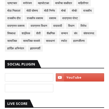
भ्रष्टाचार
मनोरंजन
महाघोटाळा
माफीचा साक्षीदार
माहितीगार
मोठा निकाल!
मोठी घोषणा
मोठी निर्णय
मोर्चा
मोर्चा!
राजकीय
राजकीय दौरा
राजकीय वक्तव्य
वक्तव्य
वादग्रस्त पोस्ट
वादग्रस्त वक्तव्य
वादग्रस्त विधान
वादावादी
विधान
विरोध
विषबाधा
शाईफेक
शेती
शैक्षणिक
सन्मान
संप
संशयास्पद
सामाजिक
सामाजिक माध्यमे
सावधान!
स्फोट
हलगर्जीपणा
हार्दिक अभिनंदन
हृदयस्पर्शी
SOCIAL PLUGIN
LIVE SCORE