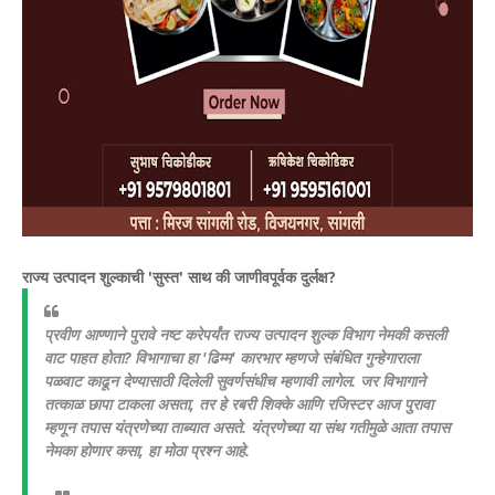
राज्य उत्पादन शुल्काची 'सुस्त' साथ की जाणीवपूर्वक दुर्लक्ष?
​प्रवीण आण्णाने पुरावे नष्ट करेपर्यंत राज्य उत्पादन शुल्क विभाग नेमकी कसली
वाट पाहत होता? विभागाचा हा 'ढिम्म' कारभार म्हणजे संबंधित गुन्हेगाराला
पळवाट काढून देण्यासाठी दिलेली सुवर्णसंधीच म्हणावी लागेल. जर विभागाने
तत्काळ छापा टाकला असता, तर हे रबरी शिक्के आणि रजिस्टर आज पुरावा
म्हणून तपास यंत्रणेच्या ताब्यात असते. यंत्रणेच्या या संथ गतीमुळे आता तपास
नेमका होणार कसा, हा मोठा प्रश्न आहे.