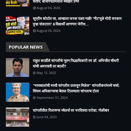
संताप; बाजारपेठांमधील व्यवहार ठप्प!​
August 04, 2026
सुप्रीम कोर्टात जा, आम्हाला फरक पडत नाही! 'नीट'मुळे मोदी सरकार
पुन्हा संकटात? 6 विद्यार्थी आणणार जेरीस...
August 04, 2026
POPULAR NEWS
राहुल कार्डीले सांगलीचे नूतन जिल्हाधिकारी तर डॉ. अभिजीत चौधरी
यांची अमरावती ला बदली?
May 13, 2022
"मस्तवालांची मस्ती सांगलीत उतरवून मिळेल" सांगलीकरांमध्ये चर्चा;
सिंघम अधिकाऱ्याचा बेताल टिल्ल्याला चांगलाच टोला
September 01, 2024
सांगलीतील रिलायन्स ज्वेलर्स वर भरदिवसा दरोडा; गोळीबार
June 04, 2023