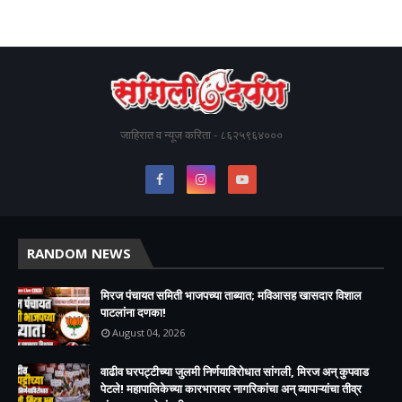
जाहिरात व न्यूज करिता - ८६२५९६४०००
RANDOM NEWS
मिरज पंचायत समिती भाजपच्या ताब्यात; मविआसह खासदार विशाल
पाटलांना दणका!
August 04, 2026
वाढीव घरपट्टीच्या जुलमी निर्णयाविरोधात सांगली, मिरज अन् कुपवाड
पेटले! महापालिकेच्या कारभारावर नागरिकांचा अन् व्यापाऱ्यांचा तीव्र