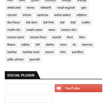
निषेध
नोकरी
पुरस्कार
प्रेरणादायी
फसवणुक
फसवणूक
बॉम्बची धमकी
भयानक
भविष्यवाणी
भावपूर्ण श्रद्धांजली
भूकंप
भ्रष्टाचार
मनोरंजन
महाघोटाळा
माफीचा साक्षीदार
माहितीगार
मोठा निकाल!
मोठी घोषणा
मोठी निर्णय
मोर्चा
मोर्चा!
राजकीय
राजकीय दौरा
राजकीय वक्तव्य
वक्तव्य
वादग्रस्त पोस्ट
वादग्रस्त वक्तव्य
वादग्रस्त विधान
वादावादी
विधान
विरोध
विषबाधा
शाईफेक
शेती
शैक्षणिक
सन्मान
संप
संशयास्पद
सामाजिक
सामाजिक माध्यमे
सावधान!
स्फोट
हलगर्जीपणा
हार्दिक अभिनंदन
हृदयस्पर्शी
SOCIAL PLUGIN