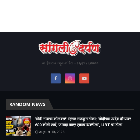
जाहिरात व न्यूज करिता - ८६२५९६४०००
RANDOM NEWS
'मोदी नावाचा कोलंबस!' म्हणत सडकून टीका; 'मोदींच्या परदेश दौऱ्यावर
600 कोटी खर्च, फायदा मात्र एकाच व्यक्तीला', UBT चा टोला
August 10, 2026