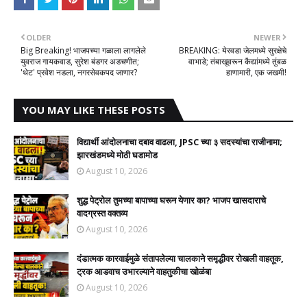
OLDER
NEWER
Big Breaking! भाजपच्या गळाला लागलेले
BREAKING: येरवडा जेलमध्ये सुरक्षेचे
युवराज गायकवाड, सुरेश बंडगर अडचणीत;
वाभाडे; तंबाखूवरून कैद्यांमध्ये तुंबळ
'थेट' प्रवेश नडला, नगरसेवकपद जाणार?
हाणामारी, एक जखमी!
YOU MAY LIKE THESE POSTS
विद्यार्थी आंदोलनाचा दबाव वाढला, JPSC च्या ३ सदस्यांचा राजीनामा;
झारखंडमध्ये मोठी घडामोड
August 10, 2026
शुद्ध पेट्रोल तुमच्या बापाच्या घरून येणार का? भाजप खासदाराचे
वादग्रस्त वक्तव्य
August 10, 2026
दंडात्मक कारवाईमुळे संतापलेल्या चालकाने समृद्धीवर रोखली वाहतूक,
ट्रक आडवाच उभारल्याने वाहतुकीचा खोळंबा
August 10, 2026