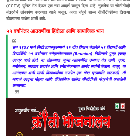
(CCTV) युनिट भेट देऊन एक नवा आदर्श घालून दिला आहे. नुकतेच या सीसीटीव्ही
यंत्रणेचे लोकार्पण करण्यात आले असून, आता संपूर्ण शाळा सीसीटीव्हीच्या तिसऱ्या
डोळ्याच्या कक्षेत आली आहे.
​५१ वर्षांनंतर आठवणींचा हिंदोळा आणि सामाजिक भान
​सन १९७४ मध्ये सिटी हायस्कूलमध्ये ११ वीत शिक्षण घेतलेले ५१ विद्यार्थी आणि
विद्यार्थिनी ५१ वर्षांनंतर स्नेहसंमेलनाच्या (Reunion) निमित्ताने पुन्हा एकदा
एकत्र आले होते. या सोहळ्यात जुन्या आठवणींना उजाळा देत गाणी, नृत्य,
मनोरंजन, सत्कार समारंभ आणि स्नेहभोजनाचा आनंद सर्वांनी घेतला. मात्र, या
आनंदाच्या क्षणी माजी विद्यार्थ्यांच्या नजरेत एक गोष्ट प्रकर्षाने खटकली, ती
म्हणजे एवढ्या मोठ्या आणि ऐतिहासिक शाळेत सीसीटीव्ही यंत्रणेची असलेली
कमतरता.