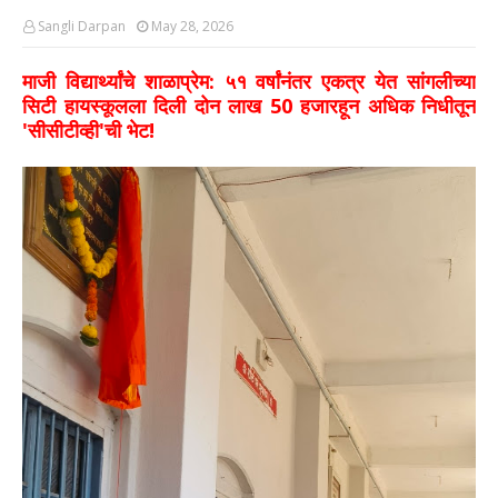
Sangli Darpan
May 28, 2026
माजी विद्यार्थ्यांचे शाळाप्रेम: ५१ वर्षांनंतर एकत्र येत सांगलीच्या
सिटी हायस्कूलला दिली दोन लाख 50 हजारहून अधिक निधीतून
'सीसीटीव्ही'ची भेट!