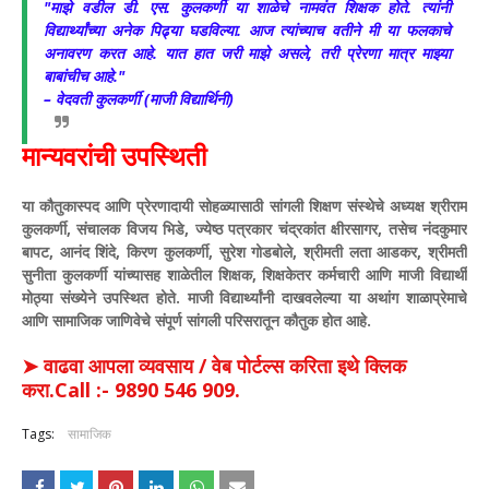
​"माझे वडील डी. एस. कुलकर्णी या शाळेचे नामवंत शिक्षक होते. त्यांनी
विद्यार्थ्यांच्या अनेक पिढ्या घडविल्या. आज त्यांच्याच वतीने मी या फलकाचे
अनावरण करत आहे. यात हात जरी माझे असले, तरी प्रेरणा मात्र माझ्या
बाबांचीच आहे."
– वेदवती कुलकर्णी (माजी विद्यार्थिनी)
​मान्यवरांची उपस्थिती
​या कौतुकास्पद आणि प्रेरणादायी सोहळ्यासाठी सांगली शिक्षण संस्थेचे अध्यक्ष श्रीराम
कुलकर्णी, संचालक विजय भिडे, ज्येष्ठ पत्रकार चंद्रकांत क्षीरसागर, तसेच नंदकुमार
बापट, आनंद शिंदे, किरण कुलकर्णी, सुरेश गोडबोले, श्रीमती लता आडकर, श्रीमती
सुनीता कुलकर्णी यांच्यासह शाळेतील शिक्षक, शिक्षकेतर कर्मचारी आणि माजी विद्यार्थी
मोठ्या संख्येने उपस्थित होते.
​माजी विद्यार्थ्यांनी दाखवलेल्या या अथांग शाळाप्रेमाचे
आणि सामाजिक जाणिवेचे संपूर्ण सांगली परिसरातून कौतुक होत आहे.
➤ वाढवा आपला व्यवसाय / वेब पोर्टल्स करिता इथे क्लिक
करा.Call :- 9890 546 909.
Tags:
सामाजिक