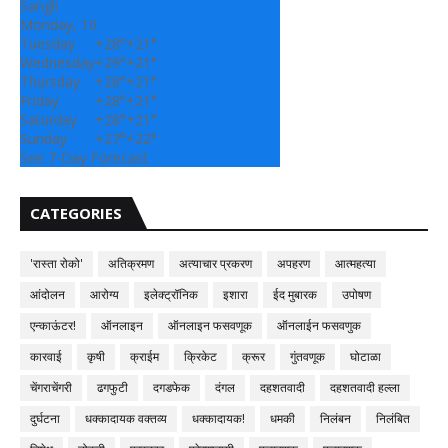
Sangli
Monday, 10
Tuesday
+
28°
+
21°
Wednesday
+
29°
+
21°
Thursday
+
28°
+
21°
Friday
+
28°
+
21°
Saturday
+
28°
+
21°
Sunday
+
27°
+
22°
See 7-Day Forecast
CATEGORIES
'रास्ता रोको'
अतिक्रमण
अत्याचार प्रकरण
अपहरण
आत्महत्या
आंदोलन
आरोग्य
इलेक्ट्रॉनिक
इशारा
ईद मुबारक
उपोषण
एन्काऊंटर!
ऑनलाइन
ऑनलाइन फसवणूक
ऑनलाईन फसवणुक
कारवाई
कृषी
क्राईम
क्रिकेट
क्रूर
गुंतवणूक
घोटाळा
चेंगराचेंगरी
ढगफुटी
दगडफेक
दंगल
दहशतवादी
दहशतवादी हल्ला
दुर्घटना
धक्कादायक वक्तव्य
धक्कादायक!
धमकी
निलंबन
निलंबित