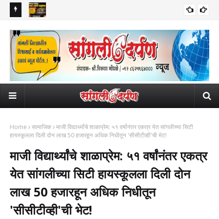
ारखंडमध्ये
न्यायाधीशांच्या फोटोवर स्मशानात अघोरी जादूटोणा; जामीन मिळवण्यासाठी कोर्टाच्याच
'मोद
क्राईम
उंबरठ्याबाहेर काळी जादू, धक्कादायक प्रकार उघडकीस!
खर्च
Home
सामाजिक
माजी विद्यार्थ्यांचे शाळाप्रेम: ५१ वर्षांनंतर एकत्र येत सांगलीच्या सिटी
हायस्कूलला दिली दोन लाख 50 हजारहून अधिक निधीतून 'सीसीटीव्ही'ची भेट!
माजी विद्यार्थ्यांचे शाळाप्रेम: ५१ वर्षांनंतर एकत्र
येत सांगलीच्या सिटी हायस्कूलला दिली दोन
लाख 50 हजारहून अधिक निधीतून
'सीसीटीव्ही'ची भेट!