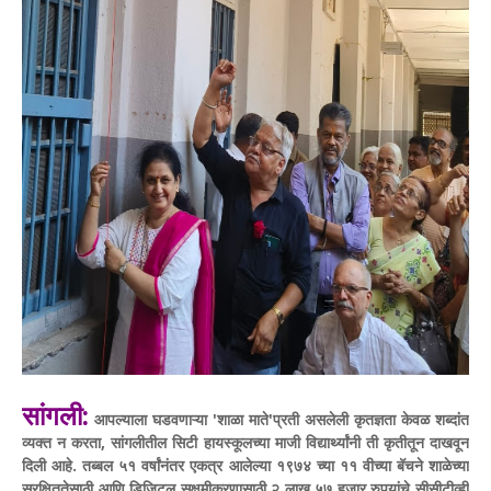
सांगली:
आपल्याला घडवणाऱ्या 'शाळा माते'प्रती असलेली कृतज्ञता केवळ शब्दांत
व्यक्त न करता, सांगलीतील सिटी हायस्कूलच्या माजी विद्यार्थ्यांनी ती कृतीतून दाखवून
दिली आहे. तब्बल ५१ वर्षांनंतर एकत्र आलेल्या १९७४ च्या ११ वीच्या बॅचने शाळेच्या
सुरक्षिततेसाठी आणि डिजिटल सक्षमीकरणासाठी २ लाख ५७ हजार रुपयांचे सीसीटीव्ही