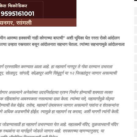
मीन आमच्या हक्काची नाही कोणाच्या बापाची" अशी भूमिका घेत रस्ता रोको आंदोलन
त्या उन्हात रस्त्यावर बसून आंदोलनात सहभाग घेतला. त्यांच्या सहभागामुळे आंदोलनाला
ार्ग प्रस्तावित करण्यात आला आहे. हा महामार्ग नागपूर ते गोवा दरम्यान उभारला
, सोलापूर, सांगली, कोल्हापूर आणि सिंधुदुर्ग या १२ जिल्ह्यांतून जाणार असल्याची
ार असल्याने अनेकांच्या उदरनिर्वाहाचा प्रश्न निर्माण होण्याची शक्यता व्यक्त
 रहिवाशांना आवश्यकता नसल्याचा दावा केला. त्यांच्या मते, महामार्गामुळे मोठ्या
्याची वेळ येईल. तसेच, महामार्ग उंचावरून जाणार असल्याने गावांना व शेतकऱ्यांना
अधिक अडचणीचे होईल. त्यामुळे हा महामार्ग रद्द करावा, अशी मागणी त्यांनी केली.
ना जोडण्यासाठी हा महामार्ग उभारण्यात येत आहे. महालक्ष्मी मंदिर, तुळजाभवानी मंदिर
िक स्थळांना या मार्गाद्वारे जोडले जाणार आहे. सरकारच्या म्हणण्यानुसार, या