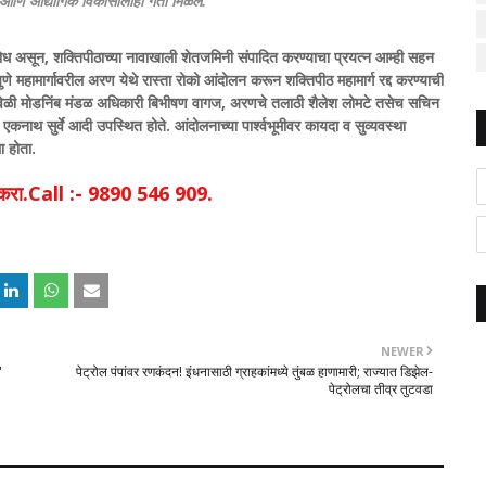
ईल आणि औद्योगिक विकासालाही गती मिळेल.
िरोध असून, शक्तिपीठाच्या नावाखाली शेतजमिनी संपादित करण्याचा प्रयत्न आम्ही सहन
ुणे महामार्गावरील अरण येथे रास्ता रोको आंदोलन करून शक्तिपीठ महामार्ग रद्द करण्याची
ावेळी मोडनिंब मंडळ अधिकारी बिभीषण वागज, अरणचे तलाठी शैलेश लोमटे तसेच सचिन
नाथ सुर्वे आदी उपस्थित होते. आंदोलनाच्या पार्श्वभूमीवर कायदा व सुव्यवस्था
ा होता.
िक करा.Call :- 9890 546 909.
NEWER
'
पेट्रोल पंपांवर रणकंदन! इंधनासाठी ग्राहकांमध्ये तुंबळ हाणामारी; राज्यात डिझेल-
पेट्रोलचा तीव्र तुटवडा