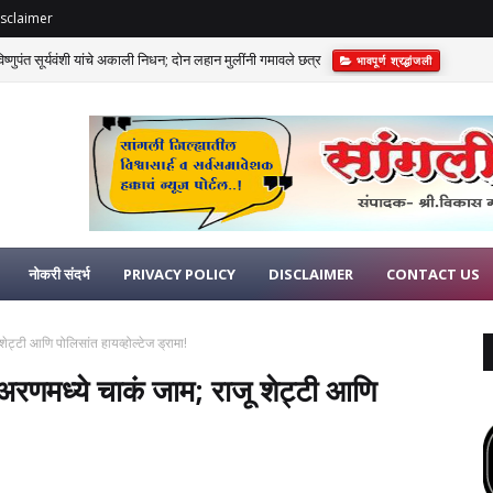
sclaimer
णुपंत सूर्यवंशी यांचे अकाली निधन; दोन लहान मुलींनी गमावले छत्र
भावपूर्ण श्रद्धांजली
विआसह खासदार विशाल पाटलांना दणका!
राजकीय
नोकरी संदर्भ
PRIVACY POLICY
DISCLAIMER
CONTACT US
शेट्टी आणि पोलिसांत हायव्होल्टेज ड्रामा!
त अरणमध्ये चाकं जाम; राजू शेट्टी आणि