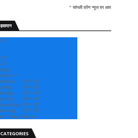
" सांगली दर्पण न्यूज वर आपल्या सर्वांचे सहर्ष स्वागत..!"
हवामान
28
29°
23°
angli
riday, 07
aturday
+
29°
+
22°
unday
+
29°
+
22°
onday
+
29°
+
21°
uesday
+
29°
+
21°
ednesday
+
29°
+
22°
hursday
+
29°
+
22°
ee 7-Day Forecast
CATEGORIES