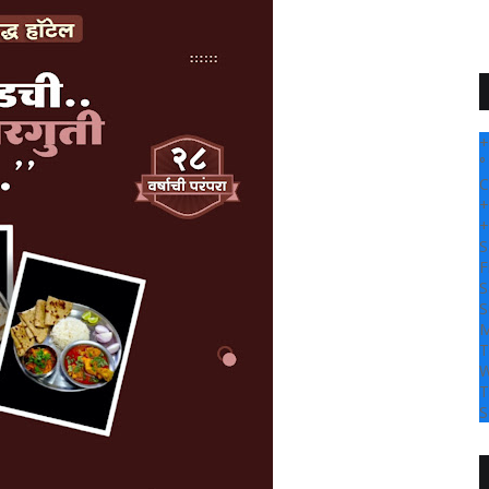
+
°
C
+
+
S
F
S
S
M
T
W
T
S