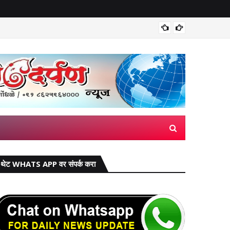
वाढीव घरप
थेट WHATS APP वर संपर्क करा