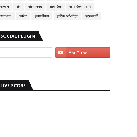
सन्मान
संप
संशयास्पद
सामाजिक
सामाजिक माध्यमे
सावधान!
स्फोट
हलगर्जीपणा
हार्दिक अभिनंदन
हृदयस्पर्शी
SOCIAL PLUGIN
LIVE SCORE