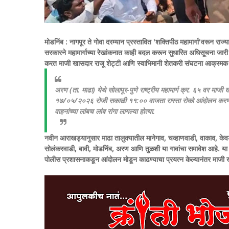
मोडनिंब :
नागपूर ते गोवा दरम्यान प्रस्तावित 'शक्तिपीठ महामार्गा'वरून रा
सरकारने महामार्गाच्या रेखांकनात काही बदल करून सुधारित अधिसूचना ज
करत माजी खासदार राजू शेट्टी आणि स्वाभिमानी शेतकरी संघटना आक्रमक
अरण (ता. माढा) येथे सोलापूर-पुणे राष्ट्रीय महामार्ग क्र. ६५ वर माजी 
१७/०५/२०२६ रोजी सकाळी ११:०० वाजता रास्ता रोको आंदोलन करण्यात आले
वाहनांच्या लांबच लांब रांगा लागल्या होत्या.
नवीन आराखड्यानुसार माढा तालुक्यातील मानेगाव, चव्हाणवाडी, वाकाव, केवड
सोलंकरवाडी, बावी, मोडनिंब, अरण आणि तुळशी या गावांचा समावेश आहे. या
पोलीस प्रशासनाकडून आंदोलन मोडून काढण्याचा प्रयत्न केल्यानंतर माजी ख