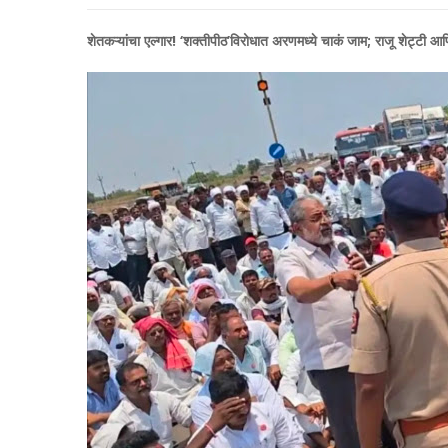
शेतकऱ्यांचा एल्गार! ‘शक्तीपीठ’विरोधात अरणमध्ये चाकं जाम; राजू शेट्टी आणि