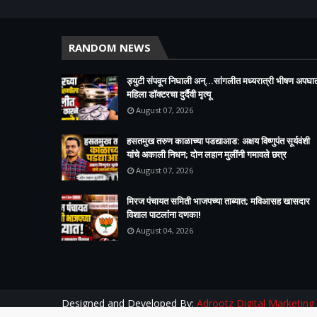
RANDOM NEWS
ड्युटी संपवून निघाली अन्...सांगलीत मध्यरात्री भीषण अपघा
महिला डॉक्टरचा दुर्दैवी मृत्यू
August 07, 2026
हसतमुख तरुण काळाच्या पडद्याआड: अक्षय विष्णुपंत सूर्यवंशी
यांचे अकाली निधन; दोन लहान मुलींनी गमावले छत्र
August 07, 2026
मिरज पंचायत समिती भाजपच्या ताब्यात; मविआसह खासदार
विशाल पाटलांना दणका!
August 04, 2026
Designed and Developed By:
Adrootz Digital Marketing