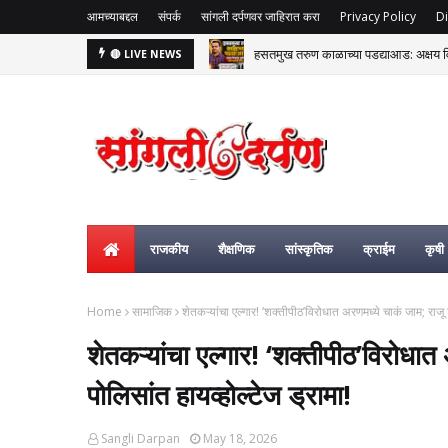
आमच्याबद्दल
संपर्क
सांगली दर्पणवर जाहिरात करा
Privacy Policy
Di
हसतमुख तरुण काळाच्या पडद्याआड: अक्षय विष्
🔴 LIVE NEWS
मिरज पंचायत समिती भाजपच्या ताब्यात; म
राजकीय
शैक्षणिक
सांस्कृतिक
क्राईम
कृषी
Home
सामाजिक
शेतकऱ्यांचा एल्गार! ‘शक्तीपीठ’विरोधात अरणमध्ये चाकं जाम; राजू 
शेतकऱ्यांचा एल्गार! ‘शक्तीपीठ’विरोधा
पोलिसांत हायव्होल्टेज ड्रामा!
Sangli Darpan
May 18, 2026