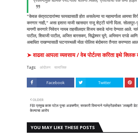
प्रकल्पामुळे धार्मिक पर्यटनाला चालना मिळेल, प्रवासाचा वेळ कमी हो
"केवळ कंत्राटदारांच्या फायद्यासाठी होत असलेल्या या महामार्गाला आमचा व
करणार नाही," असा इशारा माजी खासदार राजू शेट्टी यांनी दिला.
सोलापूर-प
मागणी करणारे निवेदन नायब तहसीलदार विजय कवडे यांना देण्यात आले. य
पाटील, शिवाजी पाटील, अजित बारसकर, सिद्धेश्वर घुगे, अभिमान दगडे आणि एक
अबाधित राखण्यासाठी घटनास्थळी मोठा पोलिस बंदोबस्त तैनात करण्यात आल
➤ वाढवा आपला व्यवसाय / वेब पोर्टल्स करिता इथे क्ल
Tags:
आंदोलन
सामाजिक
Facebook
Twitter
OLDER
FBI प्रमुख काश पटेल पुन्हा अडचणीत; सरकारी विमानाने गर्लफ्रेंडसोबत 'लक्झरी डेट
केल्याचा आरोप
YOU MAY LIKE THESE POSTS