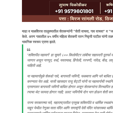
माढा व माळशिरस तालुक्यातील शेतकऱ्यांनी "शेती वाचवा, गाव वाचवा" व "ज
केले. अरण गावातील ७५ वर्षीय महिला शेतकरी रतन निवृत्ती पाटील यांनी तळप
भावनिक स्वरूप प्राप्त झाले.
'शक्तिपीठ महामार्ग' हा सुमारे ८०० किलोमीटर लांबीचा सहापदरी दुतर्फा म
जाणार असून नागपूर, वर्धा, यवतमाळ, हिंगोली, परभणी, नांदेड, बीड, लातूर
माहिती आहे.
या महामार्गामुळे शेकडो गावे, बागायती जमिनी, फळबागा आणि घरे बाधित होण
करण्यात येत आहे. माजी खासदार राजू शेट्टी यांनी या महामार्गाची स्थानिक
प्रमाणावर बागायती जमिनी बाधित होणार असून शेतकऱ्यांना विस्थापित होण
त्याचा थेट फायदा होणार नाही; उलट जमिनीचे दोन भाग होऊन शेती करणे 
राज्य सरकारच्या मते, महाराष्ट्रातील प्रमुख शक्तिपीठे व धार्मिक स्थळां
माहूर येथील रेणुका माता मंदिर आणि सप्तशृंगी देवी मंदिर यांसारख्या धार्म