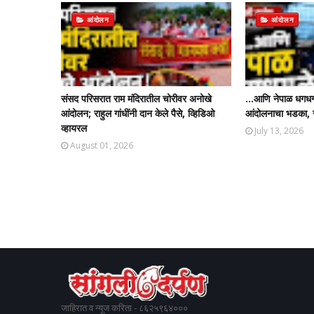
आंदोलन
आंदोलन
संसद परिसरात राम मंदिरातील चोरीवर अनोखे
...आणि नेपाळ धगधगल
आंदोलन; राहुल गांधींनी दान केले पैसे, व्हिडिओ
आंदोलनाचा भडका, स
व्हायरल
July 13, 2026
August 01, 2026
जाहिरात व न्यूज करिता - ८६२५९६४०००