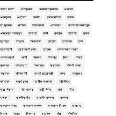
'रास्ता रोको'
अतिक्रमण
अत्याचार प्रकरण
अपहरण
आत्महत्या
आंदोलन
आरोग्य
इलेक्ट्रॉनिक
इशारा
ईद मुबारक
उपोषण
एन्काऊंटर!
ऑनलाइन
ऑनलाइन फसवणूक
ऑनलाईन फसवणुक
कारवाई
कृषी
क्राईम
क्रिकेट
क्रूर
गुंतवणूक
घोटाळा
चेंगराचेंगरी
ढगफुटी
दगडफेक
दंगल
दहशतवादी
दहशतवादी हल्ला
दुर्घटना
धक्कादायक वक्तव्य
धक्कादायक!
धमकी
निलंबन
निलंबित
निषेध
नोकरी
पुरस्कार
प्रेरणादायी
फसवणुक
फसवणूक
बॉम्बची धमकी
भयानक
भविष्यवाणी
भावपूर्ण श्रद्धांजली
भूकंप
भ्रष्टाचार
मनोरंजन
महाघोटाळा
माफीचा साक्षीदार
माहितीगार
मोठा निकाल!
मोठी घोषणा
मोठी निर्णय
मोर्चा
मोर्चा!
राजकीय
राजकीय दौरा
राजकीय वक्तव्य
वक्तव्य
वादग्रस्त पोस्ट
वादग्रस्त वक्तव्य
वादग्रस्त विधान
वादावादी
विधान
विरोध
विषबाधा
शाईफेक
शेती
शैक्षणिक