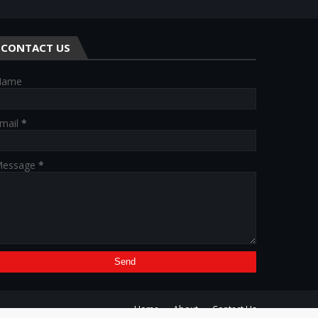
CONTACT US
Name
mail
*
essage
*
Home
About
Contact Us