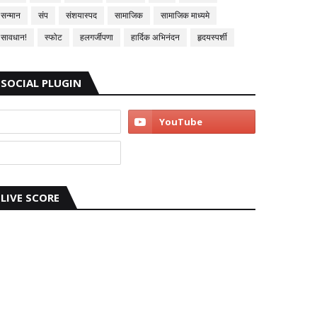
सन्मान
संप
संशयास्पद
सामाजिक
सामाजिक माध्यमे
सावधान!
स्फोट
हलगर्जीपणा
हार्दिक अभिनंदन
हृदयस्पर्शी
SOCIAL PLUGIN
LIVE SCORE