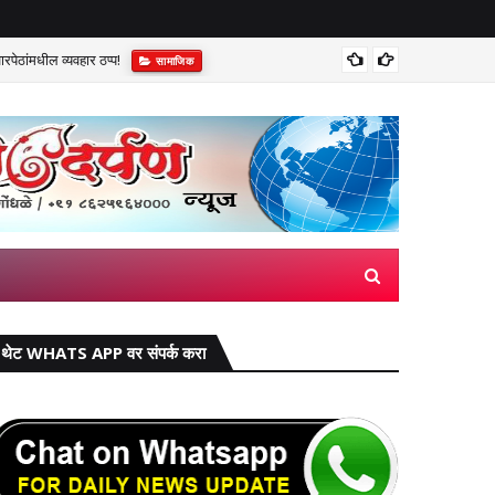
पेठांमधील व्यवहार ठप्प!​
सुप्रीम 
सामाजिक
थेट WHATS APP वर संपर्क करा