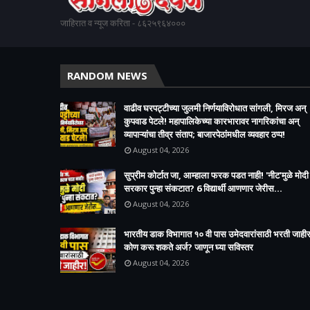
जाहिरात व न्यूज करिता - ८६२५९६४०००
RANDOM NEWS
वाढीव घरपट्टीच्या जुलमी निर्णयाविरोधात सांगली, मिरज अन्
कुपवाड पेटले! महापालिकेच्या कारभारावर नागरिकांचा अन्
व्यापाऱ्यांचा तीव्र संताप; बाजारपेठांमधील व्यवहार ठप्प!​
August 04, 2026
सुप्रीम कोर्टात जा, आम्हाला फरक पडत नाही! 'नीट'मुळे मोदी
सरकार पुन्हा संकटात? 6 विद्यार्थी आणणार जेरीस...
August 04, 2026
भारतीय डाक विभागात १० वी पास उमेदवारांसाठी भरती जाहीर
कोण करू शकते अर्ज? जाणून घ्या सविस्तर
August 04, 2026