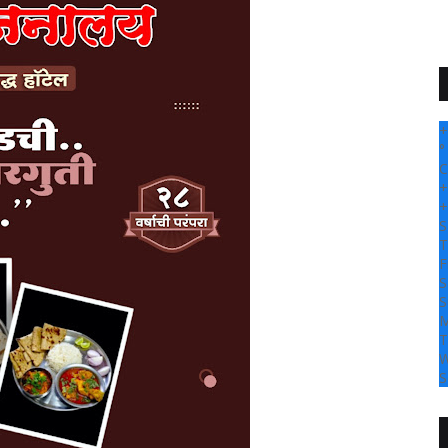
+
°
C
+
+
S
T
F
S
S
M
T
W
S