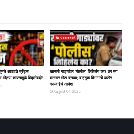
धक्कादायक!
तुमचे आवडते ब्रँड्स
खासगी गाड्यांवर 'पोलीस' लिहिलंय का? तर मग
' मोठ्या कारणामुळे विक्रीबंदी!
बसणार मोठा दणका; वाहतूक विभागाचे कठोर
कारवाईचे आदेश
6
August 04, 2026