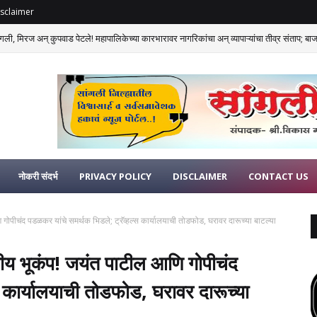
sclaimer
गली, मिरज अन् कुपवाड पेटले! महापालिकेच्या कारभारावर नागरिकांचा अन् व्यापाऱ्यांचा तीव्र संताप; बाजार
नोकरी संदर्भ
PRIVACY POLICY
DISCLAIMER
CONTACT US
ीचंद पडळकर यांचे समर्थक भिडले; ट्रॅव्हल्स कार्यालयाची तोडफोड, घरावर दारूच्या बाटल्या
 भूकंप! जयंत पाटील आणि गोपीचंद
स कार्यालयाची तोडफोड, घरावर दारूच्या