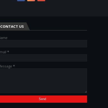
CONTACT US
Name
mail
*
essage
*