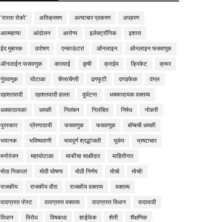
'रास्ता रोको'
अतिक्रमण
अत्याचार प्रकरण
अपहरण
आत्महत्या
आंदोलन
आरोग्य
इलेक्ट्रॉनिक
इशारा
ईद मुबारक
उपोषण
एन्काऊंटर!
ऑनलाइन
ऑनलाइन फसवणूक
ऑनलाईन फसवणुक
कारवाई
कृषी
क्राईम
क्रिकेट
क्रूर
गुंतवणूक
घोटाळा
चेंगराचेंगरी
ढगफुटी
दगडफेक
दंगल
दहशतवादी
दहशतवादी हल्ला
दुर्घटना
धक्कादायक वक्तव्य
धक्कादायक!
धमकी
निलंबन
निलंबित
निषेध
नोकरी
पुरस्कार
प्रेरणादायी
फसवणुक
फसवणूक
बॉम्बची धमकी
भयानक
भविष्यवाणी
भावपूर्ण श्रद्धांजली
भूकंप
भ्रष्टाचार
मनोरंजन
महाघोटाळा
माफीचा साक्षीदार
माहितीगार
मोठा निकाल!
मोठी घोषणा
मोठी निर्णय
मोर्चा
मोर्चा!
राजकीय
राजकीय दौरा
राजकीय वक्तव्य
वक्तव्य
वादग्रस्त पोस्ट
वादग्रस्त वक्तव्य
वादग्रस्त विधान
वादावादी
विधान
विरोध
विषबाधा
शाईफेक
शेती
शैक्षणिक