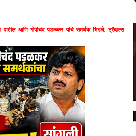
ाटील आणि गोपीचंद पडळकर यांचे समर्थक भिडले; ट्रॅव्हल्स