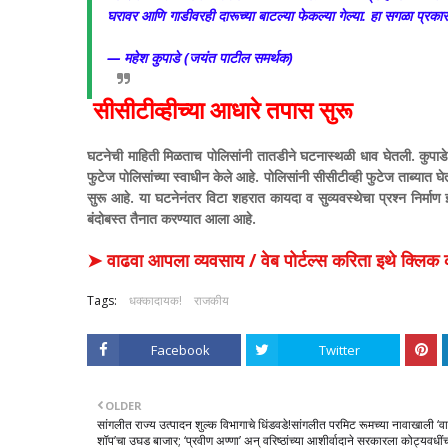
घरावर आणि गाडीवरही दारूच्या बाटल्या फेकल्या गेल्या. हा सगळा प्रका
— महेश कुपाडे (जयंत पाटील समर्थक)
​ सीसीटीव्हीच्या आधारे तपास सुरू
​घटनेची माहिती मिळताच पोलिसांनी तातडीने घटनास्थळी धाव घेतली. कुपाडे
फुटेज पोलिसांच्या स्वाधीन केले आहे. पोलिसांनी सीसीटीव्ही फुटेज ताब्यात
सुरू आहे.
​या घटनेनंतर विटा शहरात कायदा व सुव्यवस्थेचा प्रश्न निर्माण झ
बंदोबस्त तैनात करण्यात आला आहे.
➤ वाढवा आपला व्यवसाय / वेब पोर्टल्स करिता इथे क्ल
Tags:
धक्कादायक!
राजकीय
Facebook
Twitter
OLDER
सांगलीत राज्य उत्पादन शुल्क विभागाचे धिंडवडे!​सांगलीत परमिट रूमच्या नावाखाली ‘व
शॉप’चा उघड बाजार; ‘प्रवीण अण्णा’ अन् वरिष्ठांच्या आशीर्वादाने सरकारला कोट्यवधीं