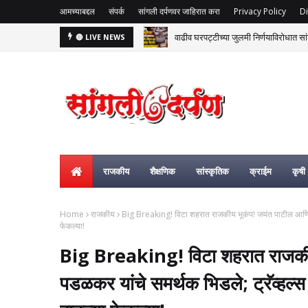
आमच्याबद्दल
संपर्क
सांगली दर्पणवर जाहिरात करा
Privacy Policy
Di
वाढीव घरपट्टीच्या जुलमी निर्णयाविरोधात सां
🔴 LIVE NEWS
राजकीय
शैक्षणिक
सांस्कृतिक
क्राईम
कृषी
Home
राजकीय
Big Breaking! विटा शहरात राजकीय भूकंप! जयंत पाटील आणि गोप
फेकल्या!
Big Breaking! विटा शहरात राजकीय
पडळकर यांचे समर्थक भिडले; ट्रॅव्हल्