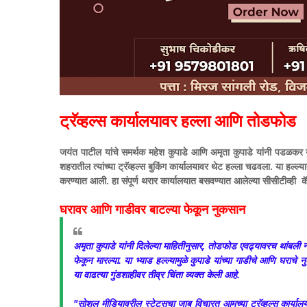
​ट्रॅव्हल्स कार्यालयावर हल्ला आणि तोडफोड
​जयंत पाटील यांचे समर्थक महेश कुपाडे आणि अमृता कुपाडे यांनी पडळकर यां
शहरातील त्यांच्या ट्रॅव्हल्स बुकिंग कार्यालयावर थेट हल्ला चढवला. या हल्ल
करण्यात आली. हा संपूर्ण थरार कार्यालयात बसवण्यात आलेल्या सीसीटीव्ही कॅ
​घरावर आणि गाडीवर बाटल्या फेकून नुकसान
​अमृता कुपाडे यांनी दिलेल्या माहितीनुसार, तोडफोड एवढ्यावरच थांबली नाही.
फेकून मारल्या. या भ्याड हल्ल्यामुळे कुपाडे यांच्या गाडीचे आणि घर
या वाढत्या गुंडशाहीवर तीव्र चिंता व्यक्त केली आहे.
​"सोशल मीडियावरील स्टेटसचा जाब विचारत आमच्या ट्रॅव्हल्स कार्या