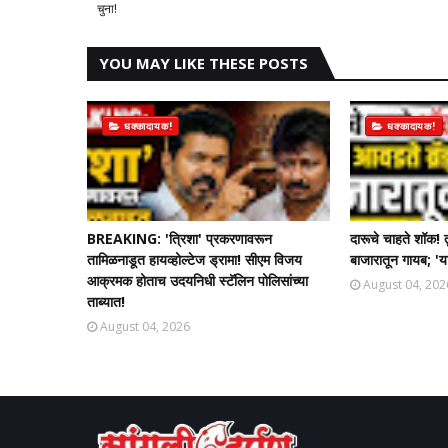
चुना!
YOU MAY LIKE THESE POSTS
धक्कादायक!
धक्कादायक!
BREAKING: 'त्रिशा' प्रकरणावरून
दारूचे चाहते शॉक! 
तामिळनाडूत हायव्होल्टेज ड्रामा! सीएम विजय
बाजारातून गायब; 'या
आक्रमक होताच उदयनिधी स्टॅलिन पोलिसांच्या
August 04, 202
ताब्यात!
August 04, 2026