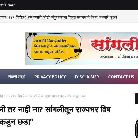
sclaimer
याचार, ६४९ व्हिडिओ अन् हजारो फोटो; नंदुरबारच्या विकृत नराधमाचे हैराण करणारे कृत्य!
नोकरी संदर्भ
PRIVACY POLICY
DISCLAIMER
CONTACT US
लीतून राज्यभर विष पेरणाऱ्या टोळीचा द्राक्ष बागायतदार संघाकडून छडा"
िनी तर नाही ना? सांगलीतून राज्यभर विष
ंघाकडून छडा"