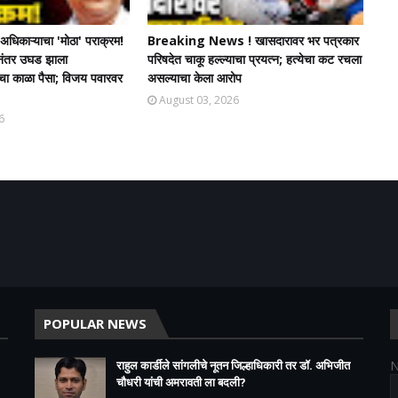
धिकाऱ्याचा 'मोठा' पराक्रम!
Breaking News ! खासदारावर भर पत्रकार
चेनंतर उघड झाला
परिषदेत चाकू हल्ल्याचा प्रयत्न; हत्येचा कट रचला
ंचा काळा पैसा; विजय पवारवर
असल्याचा केला आरोप
August 03, 2026
6
POPULAR NEWS
राहुल कार्डीले सांगलीचे नूतन जिल्हाधिकारी तर डॉ. अभिजीत
चौधरी यांची अमरावती ला बदली?