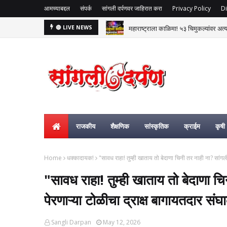
आमच्याबद्दल
संपर्क
सांगली दर्पणवर जाहिरात करा
Privacy Policy
Di
महाराष्ट्राला काळिमा! ५३ चिमुकल्यांवर अत्
🔴 LIVE NEWS
राजकीय
शैक्षणिक
सांस्कृतिक
क्राईम
कृषी
Home
धक्कादायक!
​"सावध राहा! तुम्ही खाताय तो बेदाणा चिनी तर नाही ना? सांग
​"सावध राहा! तुम्ही खाताय तो बेदाणा च
पेरणाऱ्या टोळीचा द्राक्ष बागायतदार स
Sangli Darpan
May 12, 2026