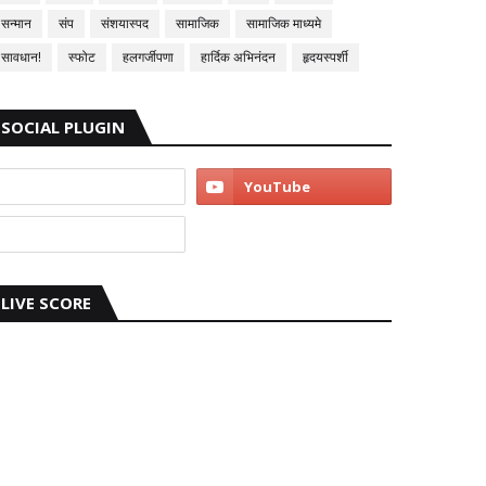
सन्मान
संप
संशयास्पद
सामाजिक
सामाजिक माध्यमे
सावधान!
स्फोट
हलगर्जीपणा
हार्दिक अभिनंदन
हृदयस्पर्शी
SOCIAL PLUGIN
LIVE SCORE