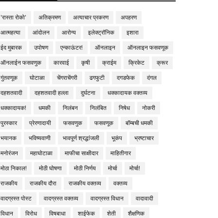
'रास्ता रोको'
अतिक्रमण
अत्याचार प्रकरण
अपहरण
आत्महत्या
आंदोलन
आरोग्य
इलेक्ट्रॉनिक
इशारा
ईद मुबारक
उपोषण
एन्काऊंटर!
ऑनलाइन
ऑनलाइन फसवणूक
ऑनलाईन फसवणुक
कारवाई
कृषी
क्राईम
क्रिकेट
क्रूर
गुंतवणूक
घोटाळा
चेंगराचेंगरी
ढगफुटी
दगडफेक
दंगल
दहशतवादी
दहशतवादी हल्ला
दुर्घटना
धक्कादायक वक्तव्य
धक्कादायक!
धमकी
निलंबन
निलंबित
निषेध
नोकरी
पुरस्कार
प्रेरणादायी
फसवणुक
फसवणूक
बॉम्बची धमकी
भयानक
भविष्यवाणी
भावपूर्ण श्रद्धांजली
भूकंप
भ्रष्टाचार
मनोरंजन
महाघोटाळा
माफीचा साक्षीदार
माहितीगार
मोठा निकाल!
मोठी घोषणा
मोठी निर्णय
मोर्चा
मोर्चा!
राजकीय
राजकीय दौरा
राजकीय वक्तव्य
वक्तव्य
वादग्रस्त पोस्ट
वादग्रस्त वक्तव्य
वादग्रस्त विधान
वादावादी
विधान
विरोध
विषबाधा
शाईफेक
शेती
शैक्षणिक