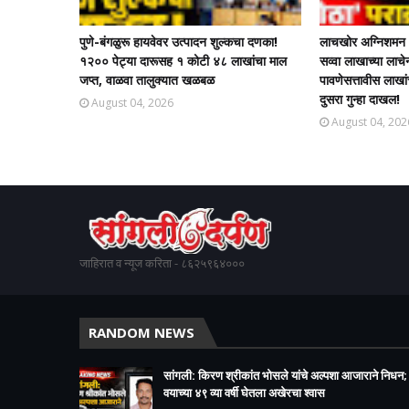
पुणे-बंगळुरू हायवेवर उत्पादन शुल्कचा दणका!
लाचखोर अग्निशमन अ
१२०० पेट्या दारूसह १ कोटी ४८ लाखांचा माल
सव्वा लाखाच्या ला
जप्त, वाळवा तालुक्यात खळबळ
पावणेसत्तावीस लाखा
दुसरा गुन्हा दाखल!​
August 04, 2026
August 04, 202
जाहिरात व न्यूज करिता - ८६२५९६४०००
RANDOM NEWS
सांगली: किरण श्रीकांत भोसले यांचे अल्पशा आजाराने निधन;
वयाच्या ४९ व्या वर्षी घेतला अखेरचा श्वास​