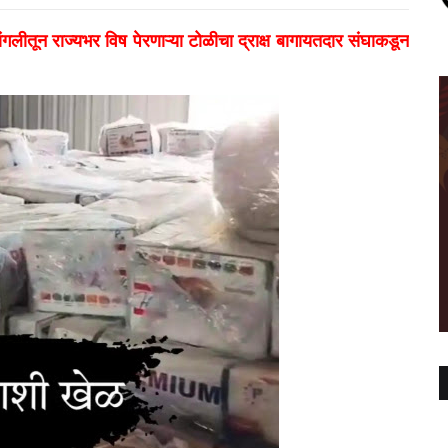
ंगलीतून राज्यभर विष पेरणाऱ्या टोळीचा द्राक्ष बागायतदार संघाकडून