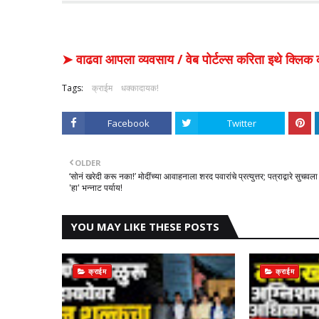
➤ वाढवा आपला व्यवसाय / वेब पोर्टल्स करिता इथे क्ल
Tags:
क्राईम
धक्कादायक!
Facebook
Twitter
OLDER
​‘सोनं खरेदी करू नका!’ मोदींच्या आवाहनाला शरद पवारांचे प्रत्युत्तर; पत्राद्वारे सुचवला
'हा' भन्नाट पर्याय!
YOU MAY LIKE THESE POSTS
क्राईम
क्राईम