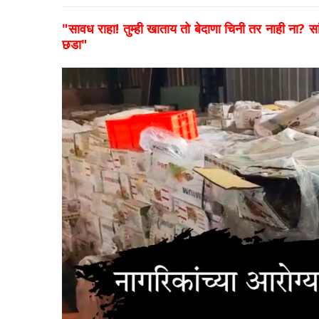
​"सावध राहा! तुम्ही खाताय तो बेदाणा चिनी तर नाही ना? सा
छडा"