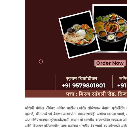
चोरोची येथील सीमेवर अजित पाटील (भोसे) तीर्थणकर बेदाणा प्रोसेसिंग यु
म्हणजे, चीनमध्ये जो बेदाणा जनावरांना खाण्यासाठीही अयोग्य मानला जातो, 
अफगाणिस्तानच्या ट्रेडमार्कखाली करून तो भारतीय बाजारपेठेत खपवला जात अ
आणि विजापूर परिसरातील उच्च दर्जाच्या भारतीय बेदाण्याचे दर कोसळले आहे