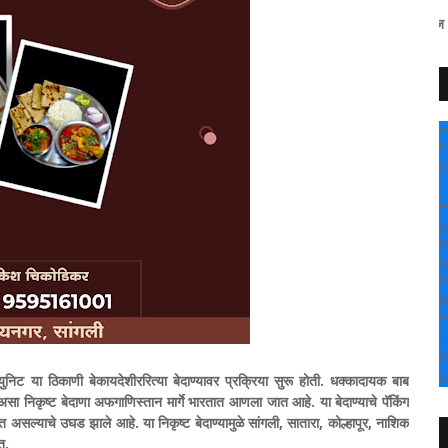
" सांगली दर्पण न्यूज वर आपल्या सर्वा
+
°
C
+
+
S
S
M
T
W
T
F
S
S
निट या ठिकाणी बेकायदेशीररित्या बेदाण्यावर प्रक्रिया सुरू होती. धक्कादायक बाब
असा निकृष्ट बेदाणा अफगाणिस्तान मार्गे भारतात आणला जात आहे. या बेदाण्याचे पॅकिंग
सल्याचे उघड झाले आहे. या निकृष्ट बेदाण्यामुळे सांगली, सातारा, कोल्हापूर, नाशिक
त.