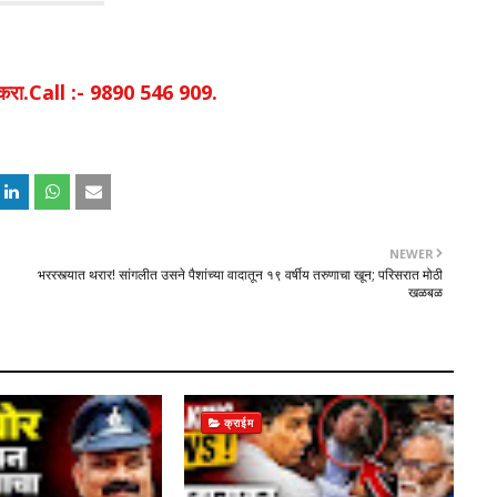
िक करा.Call :- 9890 546 909.
NEWER
भररस्त्यात थरार! सांगलीत उसने पैशांच्या वादातून १९ वर्षीय तरुणाचा खून; परिसरात मोठी
खळबळ
क्राईम