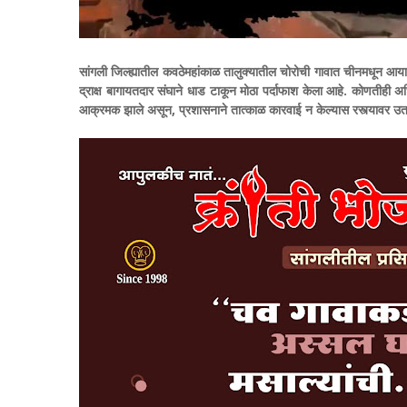
सांगली जिल्ह्यातील कवठेमहांकाळ तालुक्यातील चोरोची गावात चीनमधून आयात कर
द्राक्ष बागायतदार संघाने धाड टाकून मोठा पर्दाफाश केला आहे. कोणतीही 
आक्रमक झाले असून, प्रशासनाने तात्काळ कारवाई न केल्यास रस्त्यावर उत