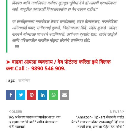
विकास आणि नागरिकांना दर्जेदार मूलभूत सुविधा देणे ही आमची प्राथमिकता
आहे. यापुढील काळातही विकासकामांचा हा वेग कायम राहील."
​या कार्यक्रमाला नगरसेवक केदार खाडीलकर, उदय बेलवलकर, नगरसेविका
अनिताताई पवार, मनीषाताई कुकडे, नितीनकाका शिंदे, संदीप कुकडे, रवींद्र
वादवणे यांच्यासह भाजपचे पदाधिकारी, उद्योजक प्रशांत शहा, सारंग साळुंखे
आणि परिसरातील नागरिक मोठ्या संख्येने उपस्थित होते.
➤ वाढवा आपला व्यवसाय / वेब पोर्टल्स करिता इथे क्लिक
करा.Call :- 9890 546 909.
Tags:
सामाजिक
OLDER
NEWER
IAS अविनाश पाठक यांच्यानंतर आता 'त्या'
"Amazon-Flipkart सेलमध्ये पार्सल
३ बड्या माशांची बारी? जमीन घोटाळ्यात
येतंय? कचऱ्यात बॉक्स टाकण्यापूर्वी 'हे' काम
मोठी खळबळ!
नक्की करा, अन्यथा होईल डेटा चोरी!"