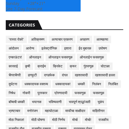
Sunday
+
28°
+
21°
See 7-Day Forecast
CATEGORIES
'रास्ता रोको'
अतिक्रमण
अत्याचार प्रकरण
अपहरण
आत्महत्या
आंदोलन
आरोग्य
इलेक्ट्रॉनिक
इशारा
ईद मुबारक
उपोषण
एन्काऊंटर!
ऑनलाइन
ऑनलाइन फसवणूक
ऑनलाईन फसवणुक
कारवाई
कृषी
क्राईम
क्रिकेट
क्रूर
गुंतवणूक
घोटाळा
चेंगराचेंगरी
ढगफुटी
दगडफेक
दंगल
दहशतवादी
दहशतवादी हल्ला
दुर्घटना
धक्कादायक वक्तव्य
धक्कादायक!
धमकी
निलंबन
निलंबित
निषेध
नोकरी
पुरस्कार
प्रेरणादायी
फसवणुक
फसवणूक
बॉम्बची धमकी
भयानक
भविष्यवाणी
भावपूर्ण श्रद्धांजली
भूकंप
भ्रष्टाचार
मनोरंजन
महाघोटाळा
माफीचा साक्षीदार
माहितीगार
मोठा निकाल!
मोठी घोषणा
मोठी निर्णय
मोर्चा
मोर्चा!
राजकीय
राजकीय दौरा
राजकीय वक्तव्य
वक्तव्य
वादग्रस्त पोस्ट