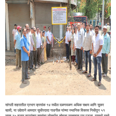
सांगली शहरातील प्रभाग क्रमांक १४ मधील दळणवळण अधिक सक्षम आणि सुकर
व्हावी, या उद्देशाने आमदार सुधीरदादा गाडगीळ यांच्या स्थानिक विकास निधीतून ५१
लाख ३५ हजार रुपयांच्या कामांचा लोकार्पण सोहळा उत्साहात पार पडला. यामध्ये रस्ते