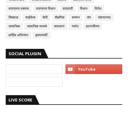
वादग्रस्त वक्तव्य
वादग्रस्त विधान
वादावादी
विधान
विरोध
विषबाधा
शाईफेक
शेती
शैक्षणिक
सन्मान
संप
संशयास्पद
सामाजिक
सामाजिक माध्यमे
सावधान!
स्फोट
हलगर्जीपणा
हार्दिक अभिनंदन
हृदयस्पर्शी
SOCIAL PLUGIN
LIVE SCORE