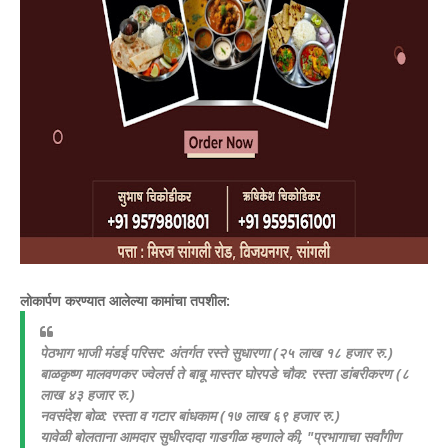
​लोकार्पण करण्यात आलेल्या कामांचा तपशील:
​पेठभाग भाजी मंडई परिसर: अंतर्गत रस्ते सुधारणा (२५ लाख १८ हजार रु.)
​बाळकृष्ण मालवणकर ज्वेलर्स ते बाबू मास्तर घोरपडे चौक: रस्ता डांबरीकरण (८
लाख ४३ हजार रु.)
​नवसंदेश बोळ: रस्ता व गटार बांधकाम (१७ लाख ६९ हजार रु.)
​यावेळी बोलताना आमदार सुधीरदादा गाडगीळ म्हणाले की, "प्रभागाचा सर्वांगीण