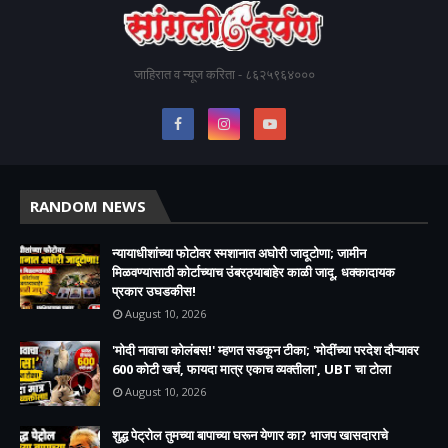
जाहिरात व न्यूज करिता - ८६२५९६४०००
RANDOM NEWS
न्यायाधीशांच्या फोटोवर स्मशानात अघोरी जादूटोणा; जामीन
मिळवण्यासाठी कोर्टाच्याच उंबरठ्याबाहेर काळी जादू, धक्कादायक
प्रकार उघडकीस!
August 10, 2026
'मोदी नावाचा कोलंबस!' म्हणत सडकून टीका; 'मोदींच्या परदेश दौऱ्यावर
600 कोटी खर्च, फायदा मात्र एकाच व्यक्तीला', UBT चा टोला
August 10, 2026
शुद्ध पेट्रोल तुमच्या बापाच्या घरून येणार का? भाजप खासदाराचे