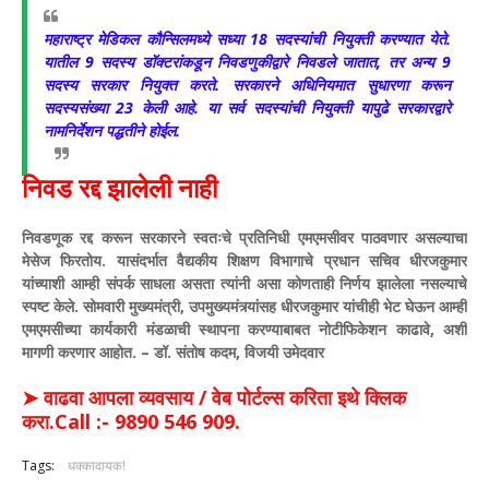
महाराष्ट्र मेडिकल कौन्सिलमध्ये सध्या 18 सदस्यांची नियुक्ती करण्यात येते.
यातील 9 सदस्य डॉक्टरांकडून निवडणुकीद्वारे निवडले जातात, तर अन्य 9
सदस्य सरकार नियुक्त करते. सरकारने अधिनियमात सुधारणा करून
सदस्यसंख्या 23 केली आहे. या सर्व सदस्यांची नियुक्ती यापुढे सरकारद्वारे
नामनिर्देशन पद्धतीने होईल.
निवड रद्द झालेली नाही
निवडणूक रद्द करून सरकारने स्वतःचे प्रतिनिधी एमएमसीवर पाठवणार असल्याचा
मेसेज फिरतोय. यासंदर्भात वैद्यकीय शिक्षण विभागाचे प्रधान सचिव धीरजकुमार
यांच्याशी आम्ही संपर्क साधला असता त्यांनी असा कोणताही निर्णय झालेला नसल्याचे
स्पष्ट केले. सोमवारी मुख्यमंत्री, उपमुख्यमंत्र्यांसह धीरजकुमार यांचीही भेट घेऊन आम्ही
एमएमसीच्या कार्यकारी मंडळाची स्थापना करण्याबाबत नोटीफिकेशन काढावे, अशी
मागणी करणार आहोत. – डॉ. संतोष कदम, विजयी उमेदवार
➤ वाढवा आपला व्यवसाय / वेब पोर्टल्स करिता इथे क्लिक
करा.Call :- 9890 546 909.
Tags:
धक्कादायक!