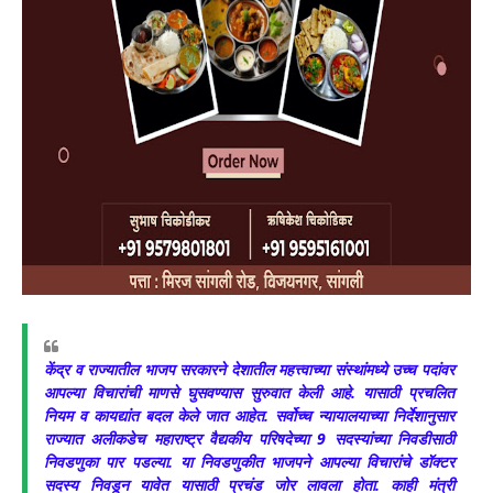
केंद्र व राज्यातील भाजप सरकारने देशातील महत्त्वाच्या संस्थांमध्ये उच्च पदांवर
आपल्या विचारांची माणसे घुसवण्यास सुरुवात केली आहे. यासाठी प्रचलित
नियम व कायद्यांत बदल केले जात आहेत. सर्वोच्च न्यायालयाच्या निर्देशानुसार
राज्यात अलीकडेच महाराष्ट्र वैद्यकीय परिषदेच्या 9 सदस्यांच्या निवडीसाठी
निवडणुका पार पडल्या. या निवडणुकीत भाजपने आपल्या विचारांचे डॉक्टर
सदस्य निवडून यावेत यासाठी प्रचंड जोर लावला होता. काही मंत्री