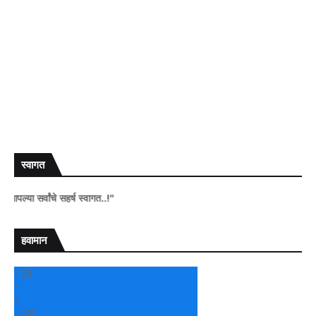
स्वागत
वांचे सहर्ष स्वागत..!"
हवामान
+
28
°
C
+
29°