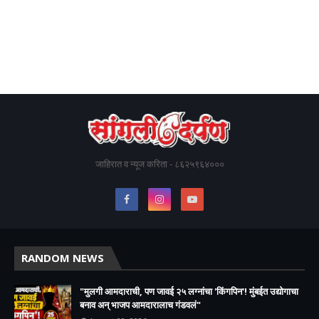
जाहिरात व न्यूज करिता - ८६२५९६४०००
RANDOM NEWS
"मुलगी आमदाराची, पण जावई २५ लग्नांचा 'किंगपिन'! मुंबईत उद्योगाचा
बनाव अन् भाजप आमदारालाच गंडवलं"