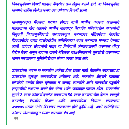
निवडणुकीच्या दिवशी मतदान केंद्रांवर तळ ठोकून बसले होते. या निवडणुकीत
भाजपने पाठिंबा दिलेला फक्त एक उमेदवार विजयी झाला.
भाजपपुरस्कृत पॅनलचा पराभव होणार याची आधीच कल्पना असल्याने
मतदानाच्या दोन आठवडे आधीच महाराष्ट्र वैद्यकीय परिषदेवरील सदस्यांची
नियुक्ती निवडणुकीऐवजी सरकारकडून करण्यावर मंत्रिमंडळ बैठकीत
शिक्कामोर्तब करत यासंदर्भातील अधिनियमात बदल करण्यास मान्यता देण्यात
आली. डॉक्टर संघटनांनी मात्र या निर्णयाची अंमलबजावणी करण्यास तीव्र
विरोध केला असून मागच्या दाराने मेडिकल काwन्सिलमध्ये घुसखोरी करण्याच्या
भाजप सरकारच्या भूमिकेविरोधात संताप व्यक्त केला आहे.
डॉक्टरांच्या भावना हा राजकीय अजेंडा होऊ शकत नाही. वैद्यकीय स्वायत्तता हा
डॉक्टरांचा मूलभूत व्यावसायिक अधिकार आहे. राजकीय क्षेत्राने याबाबत
कोणतेही मतभेद किंवा श्रेयवाद न करता, तातडीने आणि पारदर्शक पद्धतीने
एमएमसीची स्थापना करणे हेच योग्य आणि जबाबदार पाऊल ठरेल. राज्यातील
सुमारे 2 लाख डॉक्टर्स दररोज जवळपास 50 लाख रुग्णांना सेवा देतात. त्यामुळे
रुग्णसेवा, वैद्यकीय शिक्षण आणि व्यावसायिक नियमन यांसारख्या
wwwwअत्यंत गंभीर विषयांवर राजकारण होणे दुर्दैवी आहे, अशी प्रतिक्रिया
डॉक्टर संघटनांकडून व्यक्त करण्यात येत आहे.