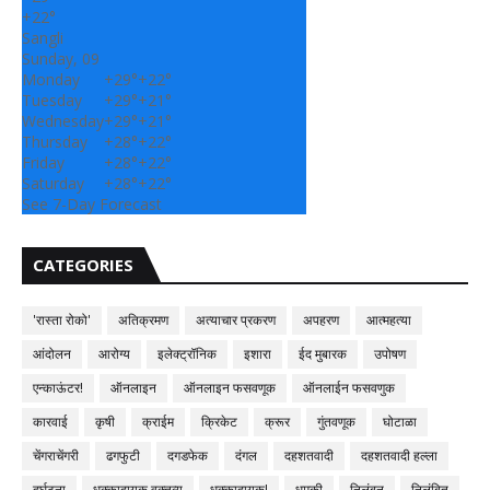
+
22°
Sangli
Sunday, 09
Monday
+
29°
+
22°
Tuesday
+
29°
+
21°
Wednesday
+
29°
+
21°
Thursday
+
28°
+
22°
Friday
+
28°
+
22°
Saturday
+
28°
+
22°
See 7-Day Forecast
CATEGORIES
'रास्ता रोको'
अतिक्रमण
अत्याचार प्रकरण
अपहरण
आत्महत्या
आंदोलन
आरोग्य
इलेक्ट्रॉनिक
इशारा
ईद मुबारक
उपोषण
एन्काऊंटर!
ऑनलाइन
ऑनलाइन फसवणूक
ऑनलाईन फसवणुक
कारवाई
कृषी
क्राईम
क्रिकेट
क्रूर
गुंतवणूक
घोटाळा
चेंगराचेंगरी
ढगफुटी
दगडफेक
दंगल
दहशतवादी
दहशतवादी हल्ला
दुर्घटना
धक्कादायक वक्तव्य
धक्कादायक!
धमकी
निलंबन
निलंबित