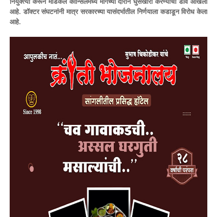
नियुक्त्या करून मेडिकल कौन्सिलमध्ये मागच्या दाराने घुसखोरी करण्याचा डाव आखला
आहे. डॉक्टर संघटनांनी मात्र सरकारच्या यासंदर्भातील निर्णयाला कडाडून विरोध केला
आहे.