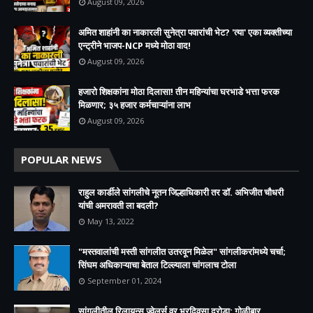
August 09, 2026
अमित शाहांनी का नाकारली सुनेत्रा पवारांची भेट? 'त्या' एका व्यक्तीच्या
एन्ट्रीने भाजप-NCP मध्ये मोठा वाद!
August 09, 2026
हजारो शिक्षकांना मोठा दिलासा! तीन महिन्यांचा घरभाडे भत्ता फरक
मिळणार; ३५ हजार कर्मचाऱ्यांना लाभ
August 09, 2026
POPULAR NEWS
राहुल कार्डीले सांगलीचे नूतन जिल्हाधिकारी तर डॉ. अभिजीत चौधरी
यांची अमरावती ला बदली?
May 13, 2022
"मस्तवालांची मस्ती सांगलीत उतरवून मिळेल" सांगलीकरांमध्ये चर्चा;
सिंघम अधिकाऱ्याचा बेताल टिल्ल्याला चांगलाच टोला
September 01, 2024
सांगलीतील रिलायन्स ज्वेलर्स वर भरदिवसा दरोडा; गोळीबार