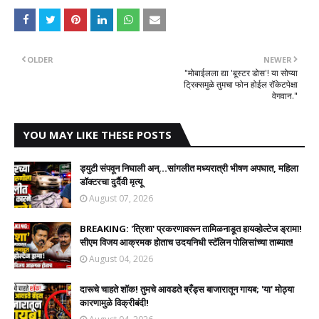
OLDER
NEWER
​"मोबाईलला द्या 'बूस्टर डोस'! या सोप्या
ट्रिक्समुळे तुमचा फोन होईल रॉकेटपेक्षा
वेगवान."
YOU MAY LIKE THESE POSTS
ड्युटी संपवून निघाली अन्...सांगलीत मध्यरात्री भीषण अपघात, महिला
डॉक्टरचा दुर्दैवी मृत्यू
August 07, 2026
BREAKING: 'त्रिशा' प्रकरणावरून तामिळनाडूत हायव्होल्टेज ड्रामा!
सीएम विजय आक्रमक होताच उदयनिधी स्टॅलिन पोलिसांच्या ताब्यात!
August 04, 2026
दारूचे चाहते शॉक! तुमचे आवडते ब्रँड्स बाजारातून गायब; 'या' मोठ्या
कारणामुळे विक्रीबंदी!