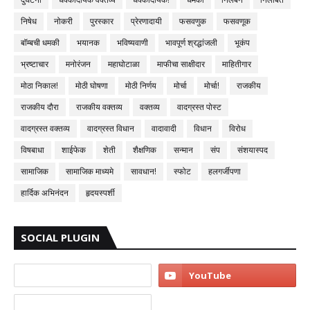
निषेध
नोकरी
पुरस्कार
प्रेरणादायी
फसवणुक
फसवणूक
बॉम्बची धमकी
भयानक
भविष्यवाणी
भावपूर्ण श्रद्धांजली
भूकंप
भ्रष्टाचार
मनोरंजन
महाघोटाळा
माफीचा साक्षीदार
माहितीगार
मोठा निकाल!
मोठी घोषणा
मोठी निर्णय
मोर्चा
मोर्चा!
राजकीय
राजकीय दौरा
राजकीय वक्तव्य
वक्तव्य
वादग्रस्त पोस्ट
वादग्रस्त वक्तव्य
वादग्रस्त विधान
वादावादी
विधान
विरोध
विषबाधा
शाईफेक
शेती
शैक्षणिक
सन्मान
संप
संशयास्पद
सामाजिक
सामाजिक माध्यमे
सावधान!
स्फोट
हलगर्जीपणा
हार्दिक अभिनंदन
हृदयस्पर्शी
SOCIAL PLUGIN