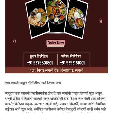
एका क्लासेसकडून सीसीटीव्ही हार्ड डिस्क जप्त
लातूरात एका खासगी क्लासेसमधील तीन ते चार जणांची कसून चौकशी सुरू असून,
रात्री उशिरा पोलिसांनी कारवाई करत सीसीटीव्ही हार्ड डिस्क जप्त केली आहे.कोणत्या
क्लासेसविरोधात तक्रार करण्यात आली आहे, याबाबत विद्यार्थी, पालक आणि शैक्षणिक
वर्तुळात चर्चा सुरू आहे. संबंधित क्लासेसचा कथित पेपरफुटी रॅकेटशी काही संबंध आहे