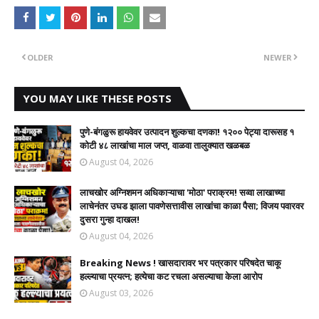
OLDER
NEWER
YOU MAY LIKE THESE POSTS
पुणे-बंगळुरू हायवेवर उत्पादन शुल्कचा दणका! १२०० पेट्या दारूसह १
कोटी ४८ लाखांचा माल जप्त, वाळवा तालुक्यात खळबळ
August 04, 2026
लाचखोर अग्निशमन अधिकाऱ्याचा 'मोठा' पराक्रम! सव्वा लाखाच्या
लाचेनंतर उघड झाला पावणेसत्तावीस लाखांचा काळा पैसा; विजय पवारवर
दुसरा गुन्हा दाखल!​
August 04, 2026
Breaking News ! खासदारावर भर पत्रकार परिषदेत चाकू
हल्ल्याचा प्रयत्न; हत्येचा कट रचला असल्याचा केला आरोप
August 03, 2026