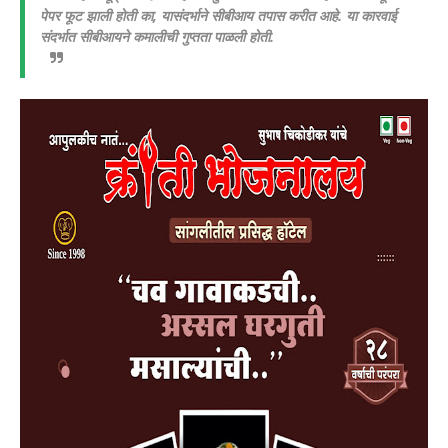
पेपर फूट झाली होती का, यासंदर्भाने सीबीआय तपास करीत आहे. या कारवाई
संदर्भात सीबीआयने कमालीची गुप्तता पाळली होती.