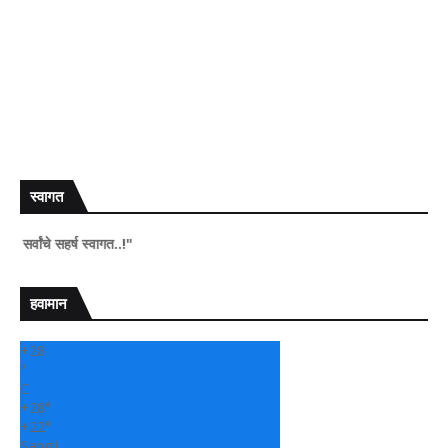
स्वागत
े सहर्ष स्वागत..!"
हवामान
+
28
°
C
+
28°
+
22°
Sangli