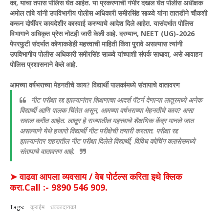
का, याचा तपास पोलिस घेत आहेत. या प्रकरणाची गंभीर दखल घेत पोलीस अधीक्षक
अमोल तांबे यांनी उपविभागीय पोलीस अधिकारी समीरसिंह साळवे यांना तातडीने चौकशी
करून दोषींवर कायदेशीर कारवाई करण्याचे आदेश दिले आहेत. यासंदर्भात पोलिस
विभागाने अधिकृत प्रेस नोटही जारी केली आहे. दरम्यान, NEET (UG)-2026
पेपरफुटी संदर्भात कोणाकडेही महत्त्वाची माहिती किंवा पुरावे असल्यास त्यांनी
उपविभागीय पोलीस अधिकारी समीरसिंह साळवे यांच्याशी संपर्क साधावा, असे आवाहन
पोलिस प्रशासनाने केले आहे.
आमच्या वर्षभराच्या मेहनतीचे काय? विद्यार्थी पालकांमध्ये संतापाचे वातावरण
नीट परीक्षा रद्द झाल्यानंतर शिक्षणाचा आदर्श पॅटर्न देणाऱ्या लातूरमध्ये अनेक
विद्यार्थी आणि पालक चिंतेत असून, आमच्या वर्षभराच्या मेहनतीचे काय? असा
सवाल करीत आहेत. लातूर हे राज्यातील महत्त्वाचे शैक्षणिक केंद्र मानले जात
असल्याने येथे हजारो विद्यार्थी नीट परीक्षेची तयारी करतात. परीक्षा रद्द
झाल्यानंतर शहरातील नीट परीक्षा दिलेले विद्यार्थी, विविध कोचिंग क्लासेसमध्ये
संतापाचे वातावरण आहे.
➤ वाढवा आपला व्यवसाय / वेब पोर्टल्स करिता इथे क्लिक
करा.Call :- 9890 546 909.
Tags:
क्राईम
धक्कादायक!