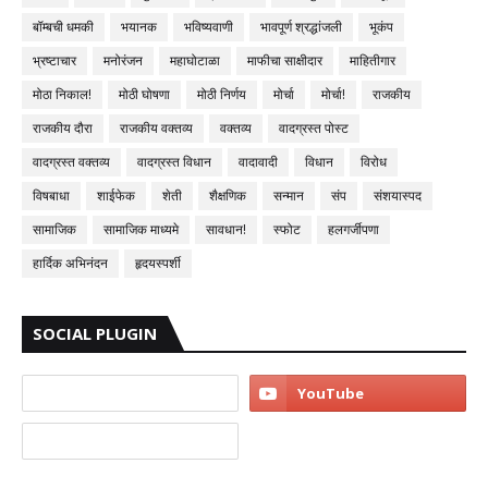
बॉम्बची धमकी
भयानक
भविष्यवाणी
भावपूर्ण श्रद्धांजली
भूकंप
भ्रष्टाचार
मनोरंजन
महाघोटाळा
माफीचा साक्षीदार
माहितीगार
मोठा निकाल!
मोठी घोषणा
मोठी निर्णय
मोर्चा
मोर्चा!
राजकीय
राजकीय दौरा
राजकीय वक्तव्य
वक्तव्य
वादग्रस्त पोस्ट
वादग्रस्त वक्तव्य
वादग्रस्त विधान
वादावादी
विधान
विरोध
विषबाधा
शाईफेक
शेती
शैक्षणिक
सन्मान
संप
संशयास्पद
सामाजिक
सामाजिक माध्यमे
सावधान!
स्फोट
हलगर्जीपणा
हार्दिक अभिनंदन
हृदयस्पर्शी
SOCIAL PLUGIN