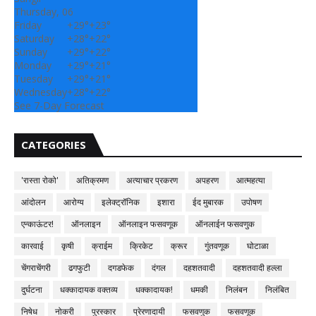
Thursday, 06
Friday
+
29°
+
23°
Saturday
+
28°
+
22°
Sunday
+
29°
+
22°
Monday
+
29°
+
21°
Tuesday
+
29°
+
21°
Wednesday
+
28°
+
22°
See 7-Day Forecast
CATEGORIES
'रास्ता रोको'
अतिक्रमण
अत्याचार प्रकरण
अपहरण
आत्महत्या
आंदोलन
आरोग्य
इलेक्ट्रॉनिक
इशारा
ईद मुबारक
उपोषण
एन्काऊंटर!
ऑनलाइन
ऑनलाइन फसवणूक
ऑनलाईन फसवणुक
कारवाई
कृषी
क्राईम
क्रिकेट
क्रूर
गुंतवणूक
घोटाळा
चेंगराचेंगरी
ढगफुटी
दगडफेक
दंगल
दहशतवादी
दहशतवादी हल्ला
दुर्घटना
धक्कादायक वक्तव्य
धक्कादायक!
धमकी
निलंबन
निलंबित
निषेध
नोकरी
पुरस्कार
प्रेरणादायी
फसवणुक
फसवणूक