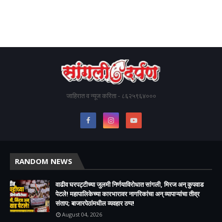
जाहिरात व न्यूज करिता - ८६२५९६४०००
RANDOM NEWS
वाढीव घरपट्टीच्या जुलमी निर्णयाविरोधात सांगली, मिरज अन् कुपवाड
पेटले! महापालिकेच्या कारभारावर नागरिकांचा अन् व्यापाऱ्यांचा तीव्र
संताप; बाजारपेठांमधील व्यवहार ठप्प!​
August 04, 2026