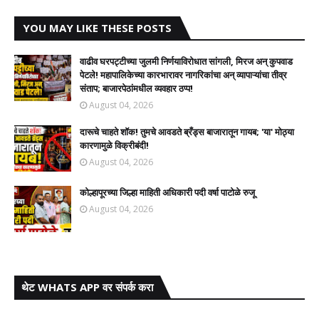
YOU MAY LIKE THESE POSTS
वाढीव घरपट्टीच्या जुलमी निर्णयाविरोधात सांगली, मिरज अन् कुपवाड
पेटले! महापालिकेच्या कारभारावर नागरिकांचा अन् व्यापाऱ्यांचा तीव्र
संताप; बाजारपेठांमधील व्यवहार ठप्प!​
August 04, 2026
दारूचे चाहते शॉक! तुमचे आवडते ब्रँड्स बाजारातून गायब; 'या' मोठ्या
कारणामुळे विक्रीबंदी!
August 04, 2026
कोल्हापूरच्या जिल्हा माहिती अधिकारी पदी वर्षा पाटोळे रुजू
August 04, 2026
थेट WHATS APP वर संपर्क करा