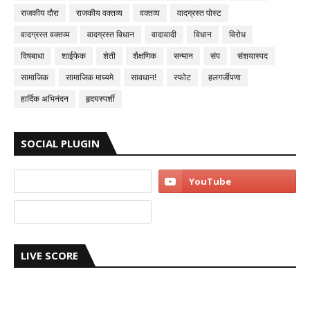
राजकीय दौरा
राजकीय वक्तव्य
वक्तव्य
वादग्रस्त पोस्ट
वादग्रस्त वक्तव्य
वादग्रस्त विधान
वादावादी
विधान
विरोध
विषबाधा
शाईफेक
शेती
शैक्षणिक
सन्मान
संप
संशयास्पद
सामाजिक
सामाजिक माध्यमे
सावधान!
स्फोट
हलगर्जीपणा
हार्दिक अभिनंदन
हृदयस्पर्शी
SOCIAL PLUGIN
LIVE SCORE