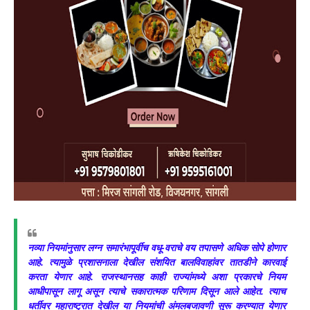
नव्या नियमांनुसार लग्न समारंभापूर्वीच वधू-वराचे वय तपासणे अधिक सोपे होणार
आहे. त्यामुळे प्रशासनाला देखील संशयित बालविवाहांवर तातडीने कारवाई
करता येणार आहे. राजस्थानसह काही राज्यांमध्ये अशा प्रकारचे नियम
आधीपासून लागू असून त्याचे सकारात्मक परिणाम दिसून आले आहेत. त्याच
धर्तीवर महाराष्ट्रात देखील या नियमांची अंमलबजावणी सुरू करण्यात येणार