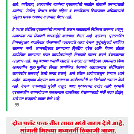
आहे. याशिवाय, अल्पवयीन मातांच्या प्रकरणांची सखोल चौकशी करण्यासाठी
आरोग्य, पोलीस, शिक्षण तसेच महिला व बालविकास विभागाच्या अधिकाऱ्यांचे
संयुक्त पथक स्थापन करण्यात येणार आहे.
हे पथक संबंधित प्रकरणांची तपासणी करून जबाबदारी निश्चित करणार असून,
आवश्यक त्या ठिकाणी कारवाईही करण्यात येणार आहे. दरम्यान, प्रस्तावित
नियमांनुसार बालविवाह रोखण्याची जबाबदारी आता केवळ कुटुंबांपुरती मर्यादित
राहणार नाही. लग्नपत्रिका छापणाऱ्या प्रिंटिंग प्रेस आणि विवाह सोहळे
आयोजित करणाऱ्या मंगल कार्यालयांनाही नियमांचे पालन करणे बंधनकारक
असणार आहे. वधू-वराच्या वयाची खात्री न करता लग्नपत्रिका छापल्यास किंवा
अल्पवयीन मुला-मुलींचा विवाह आयोजित केल्याचे आढळल्यास संबंधितांवर
कायदेशीर कारवाई केली जाऊ शकते, असे संकेत आयोगाकडून देण्यात आले
आहेत.
बालहक्क क्षेत्रात काम करणाऱ्या कार्यकर्त्यांनी या निर्णयाचे स्वागत केले
आहे. केवळ जनजागृती पुरेशी नसून, अशा प्रकारच्या कठोर आणि प्रभावी
प्रशासकीय उपाययोजना राबवल्यास बालविवाह रोखण्यासाठी मोठी मदत होईल,
असे मत तज्ज्ञांनी व्यक्त केले आहे.