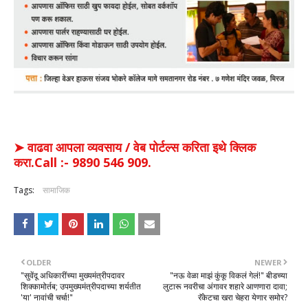
➤ वाढवा आपला व्यवसाय / वेब पोर्टल्स करिता इथे क्लिक
करा.Call :- 9890 546 909.
Tags:
सामाजिक
OLDER
NEWER
"सुवेंदू अधिकारींच्या मुख्यमंत्रीपदावर
​"नऊ वेळा माझं कुंकू विकलं गेलं!" बीडच्या
शिक्कामोर्तब; उपमुख्यमंत्रीपदाच्या शर्यतीत
लुटारू नवरीचा अंगावर शहारे आणणारा दावा;
'या' नावांची चर्चा!"
रॅकेटचा खरा चेहरा येणार समोर?