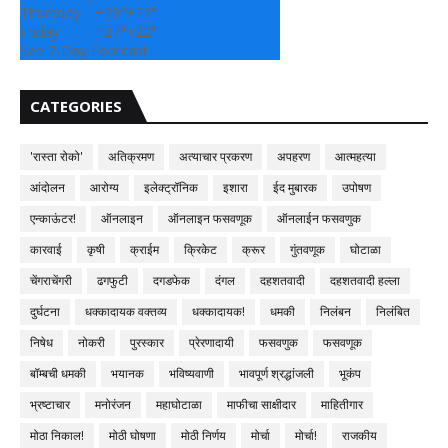
Thursday
+
29°
+
22°
Friday
+
27°
+
22°
See 7-Day Forecast
CATEGORIES
'रास्ता रोको'
अतिक्रमण
अत्याचार प्रकरण
अपहरण
आत्महत्या
आंदोलन
आरोग्य
इलेक्ट्रॉनिक
इशारा
ईद मुबारक
उपोषण
एन्काऊंटर!
ऑनलाइन
ऑनलाइन फसवणूक
ऑनलाईन फसवणुक
कारवाई
कृषी
क्राईम
क्रिकेट
क्रूर
गुंतवणूक
घोटाळा
चेंगराचेंगरी
ढगफुटी
दगडफेक
दंगल
दहशतवादी
दहशतवादी हल्ला
दुर्घटना
धक्कादायक वक्तव्य
धक्कादायक!
धमकी
निलंबन
निलंबित
निषेध
नोकरी
पुरस्कार
प्रेरणादायी
फसवणुक
फसवणूक
बॉम्बची धमकी
भयानक
भविष्यवाणी
भावपूर्ण श्रद्धांजली
भूकंप
भ्रष्टाचार
मनोरंजन
महाघोटाळा
माफीचा साक्षीदार
माहितीगार
मोठा निकाल!
मोठी घोषणा
मोठी निर्णय
मोर्चा
मोर्चा!
राजकीय