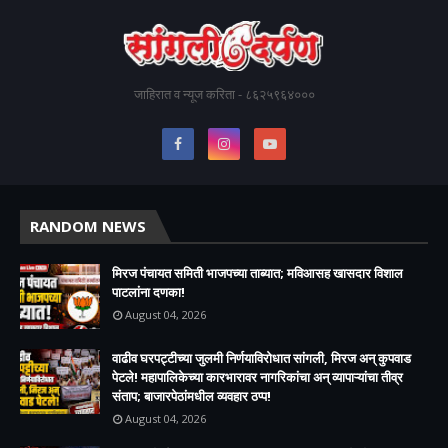
जाहिरात व न्यूज करिता - ८६२५९६४०००
RANDOM NEWS
मिरज पंचायत समिती भाजपच्या ताब्यात; मविआसह खासदार विशाल
पाटलांना दणका!
August 04, 2026
वाढीव घरपट्टीच्या जुलमी निर्णयाविरोधात सांगली, मिरज अन् कुपवाड
पेटले! महापालिकेच्या कारभारावर नागरिकांचा अन् व्यापाऱ्यांचा तीव्र
संताप; बाजारपेठांमधील व्यवहार ठप्प!​
August 04, 2026