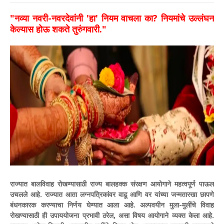
​"नव्या नवरी-नवरदेवांनी 'हा' नियम वाचला का? नियमांचे उल्लंघन
केल्यास होऊ शकते तुरुंगवारी."
राज्यात बालविवाह रोखण्यासाठी राज्य बालहक्क संरक्षण आयोगाने महत्वपूर्ण पाऊल
उचलले आहे. राज्यात आता लग्नपत्रिकांवर वाढू आणि वर यांच्या जन्मतारखा छापणे
बंधनकारक करण्याचा निर्णय घेण्यात आला आहे. अल्पवयीन मुला-मुलींचे विवाह
रोखण्यासाठी ही उपाययोजना प्रभावी ठरेल, असा विषय आयोगाने व्यक्त केला आहे.