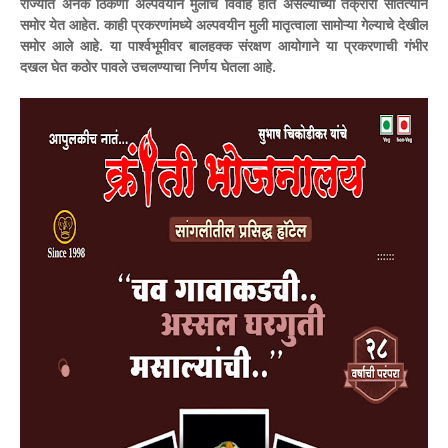
राज्यात अनेक ठिकणी अल्पवयीन मुलींचे विवाह होत असल्याच्या तक्रारी सातत्याने
समोर येत आहेत. काही प्रकरणांमध्ये अल्पवयीन मुली मातृत्वाला सामोऱ्या गेल्याचे देखील
समोर आले आहे. या पार्श्वभूमीवर बालहक्क संरक्षण आयोगाने या प्रकरणाची गंभीर
दखल घेत कठोर पावले उचलण्याचा निर्णय घेतला आहे.