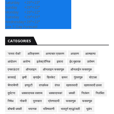
Saturday
+
29°
+
23°
Sunday
+
29°
+
22°
Monday
+
29°
+
22°
Tuesday
+
29°
+
21°
Wednesday
+
29°
+
22°
See 7-Day Forecast
CATEGORIES
'रास्ता रोको'
अतिक्रमण
अत्याचार प्रकरण
अपहरण
आत्महत्या
आंदोलन
आरोग्य
इलेक्ट्रॉनिक
इशारा
ईद मुबारक
उपोषण
एन्काऊंटर!
ऑनलाइन
ऑनलाइन फसवणूक
ऑनलाईन फसवणुक
कारवाई
कृषी
क्राईम
क्रिकेट
क्रूर
गुंतवणूक
घोटाळा
चेंगराचेंगरी
ढगफुटी
दगडफेक
दंगल
दहशतवादी
दहशतवादी हल्ला
दुर्घटना
धक्कादायक वक्तव्य
धक्कादायक!
धमकी
निलंबन
निलंबित
निषेध
नोकरी
पुरस्कार
प्रेरणादायी
फसवणुक
फसवणूक
बॉम्बची धमकी
भयानक
भविष्यवाणी
भावपूर्ण श्रद्धांजली
भूकंप