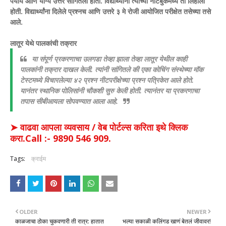
पर्याय आणि योग्य उत्तरे सांगितली होती. विद्यार्थ्यांनी त्यांच्या नोटबुकमध्ये ती लिहीली
होती. विद्यार्थ्यांना दिलेले प्रश्नच आणि उत्तरे ३ मे रोजी आयोजित परीक्षेत तसेच्या तसे
आले.
लातूर येथे पालकांची तक्रार
या संपूर्ण प्रकरणाचा उलगडा तेव्हा झाला तेव्हा लातूर येथील काही
पालकांनी तक्रार दाखल केली. त्यांनी सांगितले की एका कोचिंग संस्थेच्या मॉक
टेस्टमध्ये विचारलेल्या ४२ प्रश्न नीटपरीक्षेच्या प्रश्न पत्रिकेत आले होते.
यानंतर स्थानिक पोलिसांनी चौकशी सुरु केली होती. त्यानंतर या प्रकरणाचा
तपास सीबीआयला सोपवण्यात आला आहे.
➤ वाढवा आपला व्यवसाय / वेब पोर्टल्स करिता इथे क्लिक
करा.Call :- 9890 546 909.
Tags:
क्राईम
OLDER
NEWER
काळजाचा ठोका चुकवणारी ती रात्र: हातात
भल्या सकाळी कलिंगड खाणं बेतलं जीवावर!