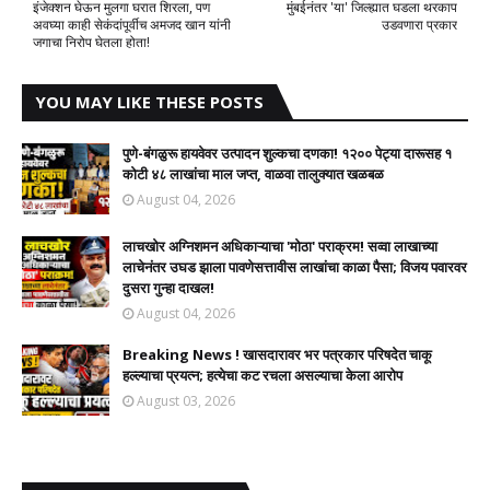
इंजेक्शन घेऊन मुलगा घरात शिरला, पण
मुंबईनंतर 'या' जिल्ह्यात घडला थरकाप
अवघ्या काही सेकंदांपूर्वीच अमजद खान यांनी
उडवणारा प्रकार
जगाचा निरोप घेतला होता!
YOU MAY LIKE THESE POSTS
पुणे-बंगळुरू हायवेवर उत्पादन शुल्कचा दणका! १२०० पेट्या दारूसह १
कोटी ४८ लाखांचा माल जप्त, वाळवा तालुक्यात खळबळ
August 04, 2026
लाचखोर अग्निशमन अधिकाऱ्याचा 'मोठा' पराक्रम! सव्वा लाखाच्या
लाचेनंतर उघड झाला पावणेसत्तावीस लाखांचा काळा पैसा; विजय पवारवर
दुसरा गुन्हा दाखल!​
August 04, 2026
Breaking News ! खासदारावर भर पत्रकार परिषदेत चाकू
हल्ल्याचा प्रयत्न; हत्येचा कट रचला असल्याचा केला आरोप
August 03, 2026