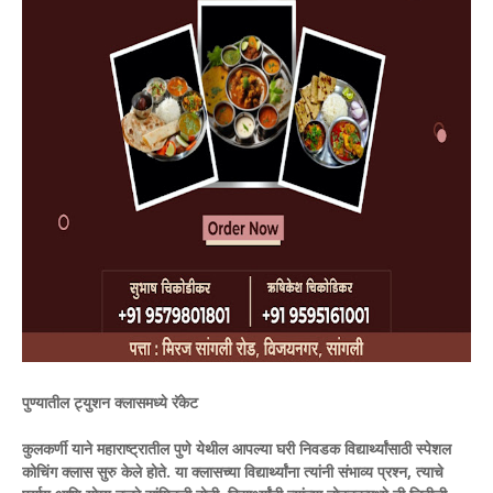
पुण्यातील ट्युशन क्लासमध्ये रॅकेट
कुलकर्णी याने महाराष्ट्रातील पुणे येथील आपल्या घरी निवडक विद्यार्थ्यांसाठी स्पेशल
कोचिंग क्लास सुरु केले होते. या क्लासच्या विद्यार्थ्यांना त्यांनी संभाव्य प्रश्न, त्याचे