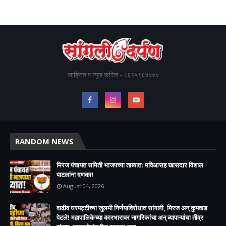
जाहिरात व न्यूज करिता - ८६२५९६४०००
RANDOM NEWS
मिरज पंचायत समिती भाजपच्या ताब्यात; मविआसह खासदार विशाल
पाटलांना दणका!
August 04, 2026
वाढीव घरपट्टीच्या जुलमी निर्णयाविरोधात सांगली, मिरज अन् कुपवाड
पेटले! महापालिकेच्या कारभारावर नागरिकांचा अन् व्यापाऱ्यांचा तीव्र