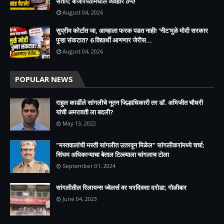
संताप; बाजारपेठांमधील व्यवहार ठप्प!​
August 04, 2026
सुप्रीम कोर्टात जा, आम्हाला फरक पडत नाही! 'नीट'मुळे मोदी सरकार
पुन्हा संकटात? 6 विद्यार्थी आणणार जेरीस...
August 04, 2026
POPULAR NEWS
राहुल कार्डीले सांगलीचे नूतन जिल्हाधिकारी तर डॉ. अभिजीत चौधरी
यांची अमरावती ला बदली?
May 13, 2022
"मस्तवालांची मस्ती सांगलीत उतरवून मिळेल" सांगलीकरांमध्ये चर्चा;
सिंघम अधिकाऱ्याचा बेताल टिल्ल्याला चांगलाच टोला
September 01, 2024
सांगलीतील रिलायन्स ज्वेलर्स वर भरदिवसा दरोडा; गोळीबार
June 04, 2023