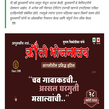
पी.व्ही.कुलकर्णी यांना लातूर येथून अटक केली. कुलकर्णी हे केमिस्ट्रीचे
लेक्चरर आहेत. ते अनेक वर्षे नॅशनल टेस्टिंग एजन्सी म्हणजे एनटीएच्या परीक्षा
प्रक्रियेशी संबंधित होते. त्यामुळे त्यांना प्रश्न पत्रिका सहज मिळणे शक्य होते.
कुलकर्णी यांनी या ओळखीचा गैरवापर केला आणि संपूर्ण पेपर लीक केला.