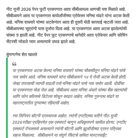
नीट यूजी 2026 पेपर फूटी प्रकरणात आता सीबीआयला आणखी यश मिळाले आहे.
सीबीआयने आता या प्रकरणात बायोलॉजीच्या प्रोफेसर मनिषा मांढरे यांना अटक केली
आहे. मनिषा वाघमारे यांच्या अटकेनंतर आता ही दुसरी मोठी कारवाई म्हटली जात आहे.
सीबीआयच्या सूत्रांनी यास दुजोरा दिला आहे. या प्रकरणात आता अटक झालेल्यांची
संख्या 9 झाली आहे. नीट पेपर फूट प्रकरणाचे धागेदोरे आता प्रोफेसर आणि कोचिंग
सेंटरशी जोडले जात असल्याचे उघड झाले आहे.
कुंपणानेच शेत खाल्ले
या प्रकरणात अटक केल्या मनिषा वाघमारे यांच्या चौकशीतून मनिषा मांढरे यांचे
नाव समोर आले. मनिषा वाघमारे यांना सीबीआयने १४ मे रोजी अटक केली होती.
जेव्हा तपासाची व्याप्ती वाढली तसे मनिषा मांढरे याचे नाव समोर आली. दोघींचा
या प्रकरणात मोठा रोल आहे. सीबीआय आता मनिषा अंधारे यांच्या बँक खात्यांची
आणि फोन कॉल्सचे डिटेल्स शोधून काढत आहेत. मनिषा गुरुनाथ मांढरे या
महाराष्ट्रातील पुण्याच्या रहिवासी आहेत.
त्या सिनियर बॉटनी प्राध्यापक आहेत. त्यांनी एनटीएच्या वतीने नीट-यूजी
2026परीक्षा प्रक्रियेत एक एक्सपर्ट म्हणून अधिकृतपणे सामील होत्या. एनटीए
एक्सपर्ट पॅनलमध्ये असल्याने त्यांनी बॉटनी आणि झुलॉजीच्या प्रश्न पत्रिका
सहज मिळाल्या.
सीबीआयने या संपूर्ण रॅकेटचे कथित मास्टरमाईंट