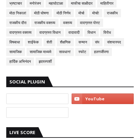
भ्रष्टाचार
मनोरंजन
महाघोटाळा
माफीचा साक्षीदार
माहितीगार
मोठा निकाल!
मोठी घोषणा
मोठी निर्णय
मोर्चा
मोर्चा!
राजकीय
राजकीय दौरा
राजकीय वक्तव्य
वक्तव्य
वादग्रस्त पोस्ट
वादग्रस्त वक्तव्य
वादग्रस्त विधान
वादावादी
विधान
विरोध
विषबाधा
शाईफेक
शेती
शैक्षणिक
सन्मान
संप
संशयास्पद
सामाजिक
सामाजिक माध्यमे
सावधान!
स्फोट
हलगर्जीपणा
हार्दिक अभिनंदन
हृदयस्पर्शी
SOCIAL PLUGIN
LIVE SCORE