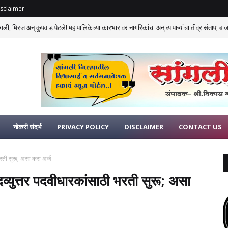
sclaimer
गली, मिरज अन् कुपवाड पेटले! महापालिकेच्या कारभारावर नागरिकांचा अन् व्यापाऱ्यांचा तीव्र संताप; बाजार
नोकरी संदर्भ
PRIVACY POLICY
DISCLAIMER
CONTACT US
भरती सुरू; असा करा अर्ज
दव्युत्तर पदवीधारकांसाठी भरती सुरू; असा