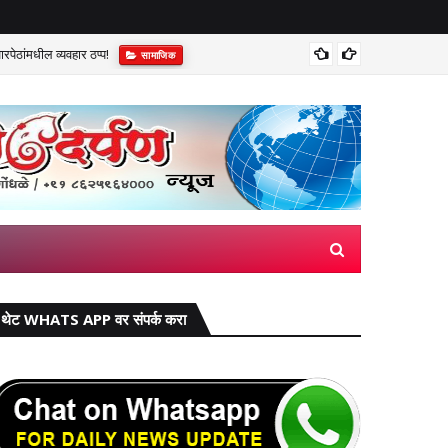
पेठांमधील व्यवहार ठप्प!​
सुप्रीम 
सामाजिक
थेट WHATS APP वर संपर्क करा