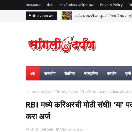
आमच्याबद्दल
संपर्क
सांगली दर्पणवर जाहिरात करा
Privacy Policy
Di
वाढीव घरपट्टीच्या जुलमी निर्णयाविरोधात सां
🔴 LIVE NEWS
राजकीय
शैक्षणिक
सांस्कृतिक
क्राईम
कृषी
Home
सामाजिक
​RBI मध्ये करिअरची मोठी संधी! 'या' पदव्युत्तर पदवीधारकांसाठी 
​RBI मध्ये करिअरची मोठी संधी! 'या' प
करा अर्ज
Sangli Darpan
May 08, 2026