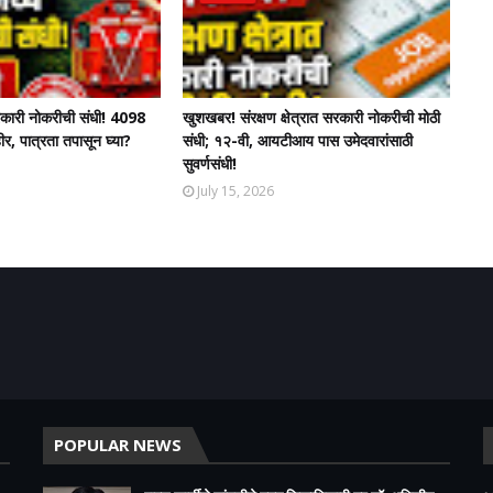
 सरकारी नोकरीची संधी! 4098
खुशखबर! संरक्षण क्षेत्रात सरकारी नोकरीची मोठी
ीर, पात्रता तपासून घ्या?
संधी; १२-वी, आयटीआय पास उमेदवारांसाठी
सुवर्णसंधी!
July 15, 2026
POPULAR NEWS