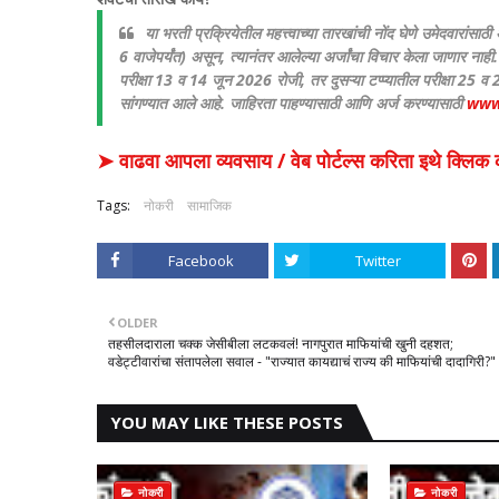
या भरती प्रक्रियेतील महत्त्वाच्या तारखांची नोंद घेणे उमेदवारा
6 वाजेपर्यंत) असून, त्यानंतर आलेल्या अर्जांचा विचार केला जाणार नाही. य
परीक्षा 13 व 14 जून 2026 रोजी, तर दुसऱ्या टप्प्यातील परीक्षा 2
सांगण्यात आले आहे. जाहिरता पाहण्यासाठी आणि अर्ज करण्यासाठी
www.
➤ वाढवा आपला व्यवसाय / वेब पोर्टल्स करिता इथे क्ल
Tags:
नोकरी
सामाजिक
Facebook
Twitter
OLDER
तहसीलदाराला चक्क जेसीबीला लटकवलं! नागपुरात माफियांची खुनी दहशत;
वडेट्टीवारांचा संतापलेला सवाल - "राज्यात कायद्याचं राज्य की माफियांची दादागिरी?"
YOU MAY LIKE THESE POSTS
नोकरी
नोकरी