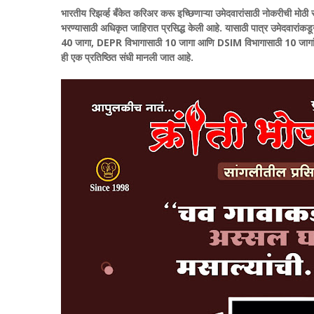
भारतीय रिझर्व्ह बँकेत करिअर करू इच्छिणाऱ्या उमेदवारांसाठी नोकरीची मोठी
भरण्यासाठी अधिकृत जाहिरात प्रसिद्ध केली आहे. यासाठी पात्र उमेदवारा
40 जागा, DEPR विभागासाठी 10 जागा आणि DSIM विभागासाठी 10 जागांचा स
ही एक प्रतिष्ठित संधी मानली जात आहे.