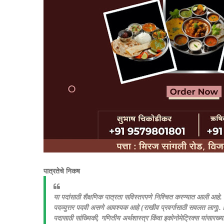
पात्रतेचे निकष
या पदांसाठी शैक्षणिक पात्रता सविस्तरपणे निश्चित करण्यात आली आह
पदव्युत्तर पदवी असणे आवश्यक आहे (राखीव प्रवर्गासाठी सवलत लागू). 
पदासाठी सांख्यिकी, गणितीय अर्थशास्त्र किंवा इकोनोमेट्रिक्स यांसारख