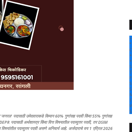
+
°
C
+
+
S
T
F
S
S
M
T
W
S
े. 'जनरल' पदासाठी उमेदवाराकडे किमान 60% गुणांसह पदवी किंवा 55% गुणांसह
DEPR पदासाठी अर्थशास्त्र किंवा वित्त विषयातील पदव्युत्तर पदवी, तर DSIM
्या विषयांतील पदव्युत्तर पदवी असणे अनिवार्य आहे. अर्जदाराचे वय 1 एप्रिल 2026