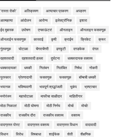
'रास्ता रोको'
अतिक्रमण
अत्याचार प्रकरण
अपहरण
आत्महत्या
आंदोलन
आरोग्य
इलेक्ट्रॉनिक
इशारा
ईद मुबारक
उपोषण
एन्काऊंटर!
ऑनलाइन
ऑनलाइन फसवणूक
ऑनलाईन फसवणुक
कारवाई
कृषी
क्राईम
क्रिकेट
क्रूर
गुंतवणूक
घोटाळा
चेंगराचेंगरी
ढगफुटी
दगडफेक
दंगल
दहशतवादी
दहशतवादी हल्ला
दुर्घटना
धक्कादायक वक्तव्य
धक्कादायक!
धमकी
निलंबन
निलंबित
निषेध
नोकरी
पुरस्कार
प्रेरणादायी
फसवणुक
फसवणूक
बॉम्बची धमकी
भयानक
भविष्यवाणी
भावपूर्ण श्रद्धांजली
भूकंप
भ्रष्टाचार
मनोरंजन
महाघोटाळा
माफीचा साक्षीदार
माहितीगार
मोठा निकाल!
मोठी घोषणा
मोठी निर्णय
मोर्चा
मोर्चा!
राजकीय
राजकीय दौरा
राजकीय वक्तव्य
वक्तव्य
वादग्रस्त पोस्ट
वादग्रस्त वक्तव्य
वादग्रस्त विधान
वादावादी
विधान
विरोध
विषबाधा
शाईफेक
शेती
शैक्षणिक