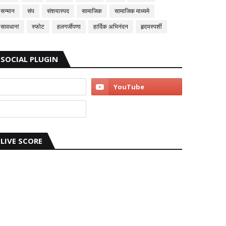
सन्मान
संप
संशयास्पद
सामाजिक
सामाजिक माध्यमे
सावधान!
स्फोट
हलगर्जीपणा
हार्दिक अभिनंदन
हृदयस्पर्शी
SOCIAL PLUGIN
LIVE SCORE