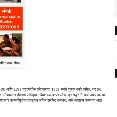
ल, OBC आणि EWS प्रवर्गातील उमेदवारांना 1003 रुपये शुल्क भरावे लागेल, तर SC,
ुक उमेदवारांना बँकेच्या अधिकृत संकेतस्थळावरून ऑनलाइन पद्धतीने अर्ज सादर करावा
्व कागदपत्रे काळजीपूर्वक तपासूनच अंतिम सबमिट करावेत, असे आवाहन करण्यात आले