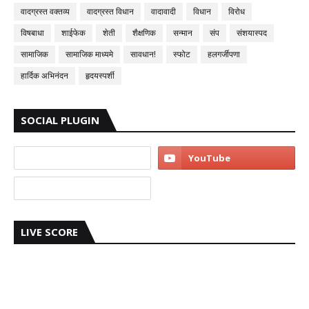
वादग्रस्त वक्तव्य
वादग्रस्त विधान
वादावादी
विधान
विरोध
विषबाधा
शाईफेक
शेती
शैक्षणिक
सन्मान
संप
संशयास्पद
सामाजिक
सामाजिक माध्यमे
सावधान!
स्फोट
हलगर्जीपणा
हार्दिक अभिनंदन
हृदयस्पर्शी
SOCIAL PLUGIN
LIVE SCORE