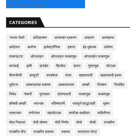
See 7-Day Forecast
CATEGORIES
'रास्ता रोको'
अतिक्रमण
अत्याचार प्रकरण
अपहरण
आत्महत्या
आंदोलन
आरोग्य
इलेक्ट्रॉनिक
इशारा
ईद मुबारक
उपोषण
एन्काऊंटर!
ऑनलाइन
ऑनलाइन फसवणूक
ऑनलाईन फसवणुक
कारवाई
कृषी
क्राईम
क्रिकेट
क्रूर
गुंतवणूक
घोटाळा
चेंगराचेंगरी
ढगफुटी
दगडफेक
दंगल
दहशतवादी
दहशतवादी हल्ला
दुर्घटना
धक्कादायक वक्तव्य
धक्कादायक!
धमकी
निलंबन
निलंबित
निषेध
नोकरी
पुरस्कार
प्रेरणादायी
फसवणुक
फसवणूक
बॉम्बची धमकी
भयानक
भविष्यवाणी
भावपूर्ण श्रद्धांजली
भूकंप
भ्रष्टाचार
मनोरंजन
महाघोटाळा
माफीचा साक्षीदार
माहितीगार
मोठा निकाल!
मोठी घोषणा
मोठी निर्णय
मोर्चा
मोर्चा!
राजकीय
राजकीय दौरा
राजकीय वक्तव्य
वक्तव्य
वादग्रस्त पोस्ट