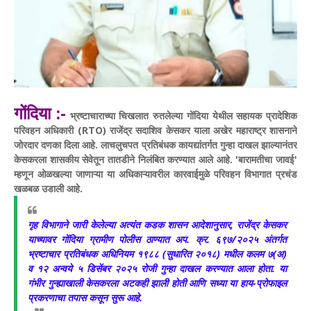
गोंदिया :-
भ्रष्टाचाराच्या चिखलात रुतलेल्या गोंदिया येथील सहायक प्रादेशिक
परिवहन अधिकारी (RTO) राजेंद्र सदाशिव केसकर याला अखेर महाराष्ट्र शासनाने
जोरदार दणका दिला आहे. लाचलुचपत प्रतिबंधक कायद्यांतर्गत गुन्हा दाखल झाल्यानंतर
केसकरला शासकीय सेवेतून तातडीने निलंबित करण्यात आले आहे. 'बारामतीचा जावई'
म्हणून ओळखल्या जाणाऱ्या या अधिकाऱ्यावरील कारवाईमुळे परिवहन विभागात प्रचंड
खळबळ उडाली आहे.
​गृह विभागाने जारी केलेल्या अत्यंत कडक शासन आदेशानुसार, राजेंद्र केसकर
याच्यावर गोंदिया ग्रामीण पोलीस ठाण्यात अप. क्र. ६९७/२०२५ अंतर्गत
भ्रष्टाचार प्रतिबंधक अधिनियम १९८८ (सुधारित २०१८) मधील कलम ७(अ)
व १२ अन्वये ५ डिसेंबर २०२५ रोजी गुन्हा दाखल करण्यात आला होता. या
गंभीर गुन्ह्याखाली केसकरला अटकही झाली होती आणि सध्या या हाय-प्रोफाइल
प्रकरणाचा तपास कसून सुरू आहे.