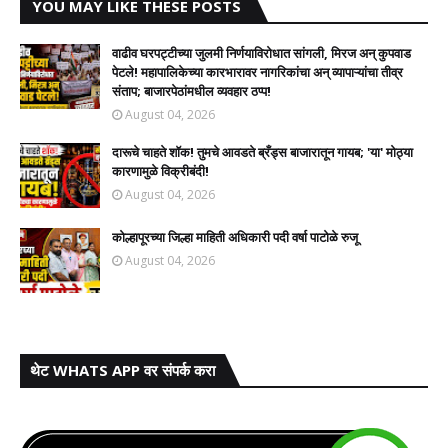
YOU MAY LIKE THESE POSTS
वाढीव घरपट्टीच्या जुलमी निर्णयाविरोधात सांगली, मिरज अन् कुपवाड
पेटले! महापालिकेच्या कारभारावर नागरिकांचा अन् व्यापाऱ्यांचा तीव्र
संताप; बाजारपेठांमधील व्यवहार ठप्प!​
August 04, 2026
दारूचे चाहते शॉक! तुमचे आवडते ब्रँड्स बाजारातून गायब; 'या' मोठ्या
कारणामुळे विक्रीबंदी!
August 04, 2026
कोल्हापूरच्या जिल्हा माहिती अधिकारी पदी वर्षा पाटोळे रुजू
August 04, 2026
थेट WHATS APP वर संपर्क करा