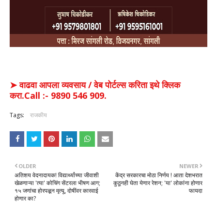
➤ वाढवा आपला व्यवसाय / वेब पोर्टल्स करिता इथे क्लिक
करा.Call :- 9890 546 909.
Tags:
राजकीय
OLDER
NEWER
अतिशय वेदनादायक! विद्यार्थ्यांच्या जीवाशी
केंद्र सरकारचा मोठा निर्णय ! आता देशभरात
खेळणाऱ्या 'त्या' कोचिंग सेंटरला भीषण आग;
कुठूनही घेता येणार रेशन; 'या' लोकांना होणार
१५ जणांचा होरपळून मृत्यू, दोषींवर कारवाई
फायदा
होणार का?