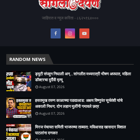
जाहिरात व न्यूज करिता - ८६२५९६४०००
RANDOM NEWS
ड्युटी संपवून निघाली अन्...सांगलीत मध्यरात्री भीषण अपघात, महिला
डॉक्टरचा दुर्दैवी मृत्यू
August 07, 2026
हसतमुख तरुण काळाच्या पडद्याआड: अक्षय विष्णुपंत सूर्यवंशी यांचे
अकाली निधन; दोन लहान मुलींनी गमावले छत्र
August 07, 2026
मिरज पंचायत समिती भाजपच्या ताब्यात; मविआसह खासदार विशाल
पाटलांना दणका!
August 04, 2026