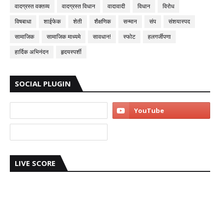
वादग्रस्त वक्तव्य
वादग्रस्त विधान
वादावादी
विधान
विरोध
विषबाधा
शाईफेक
शेती
शैक्षणिक
सन्मान
संप
संशयास्पद
सामाजिक
सामाजिक माध्यमे
सावधान!
स्फोट
हलगर्जीपणा
हार्दिक अभिनंदन
हृदयस्पर्शी
SOCIAL PLUGIN
LIVE SCORE