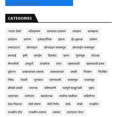
See 7-Day Forecast
CATEGORIES
'रास्ता रोको'
अतिक्रमण
अत्याचार प्रकरण
अपहरण
आत्महत्या
आंदोलन
आरोग्य
इलेक्ट्रॉनिक
इशारा
ईद मुबारक
उपोषण
एन्काऊंटर!
ऑनलाइन
ऑनलाइन फसवणूक
ऑनलाईन फसवणुक
कारवाई
कृषी
क्राईम
क्रिकेट
क्रूर
गुंतवणूक
घोटाळा
चेंगराचेंगरी
ढगफुटी
दगडफेक
दंगल
दहशतवादी
दहशतवादी हल्ला
दुर्घटना
धक्कादायक वक्तव्य
धक्कादायक!
धमकी
निलंबन
निलंबित
निषेध
नोकरी
पुरस्कार
प्रेरणादायी
फसवणुक
फसवणूक
बॉम्बची धमकी
भयानक
भविष्यवाणी
भावपूर्ण श्रद्धांजली
भूकंप
भ्रष्टाचार
मनोरंजन
महाघोटाळा
माफीचा साक्षीदार
माहितीगार
मोठा निकाल!
मोठी घोषणा
मोठी निर्णय
मोर्चा
मोर्चा!
राजकीय
राजकीय दौरा
राजकीय वक्तव्य
वक्तव्य
वादग्रस्त पोस्ट