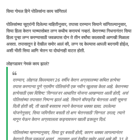
सिया गोयल हिने पोलिसांना काय सांगितलं
पोलिसांच्या सूत्रांनी दिलेल्या माहितीनुसार, तपासा दरम्यान सियाने सांगितल्यानुसार,
सिया हिला केतन याच्यासोबत लग्न कधीच करायचं नव्हतं. केतनच्या निधनानंतर सिया
हिला पुन्हा लग्न करण्यासाठी जवळपास दोन ते तीन वर्षांचा कालावधी आणखी मिळाला
असता. तपासातून हे देखील समोर आलं की, लग्न रद्द केल्यास आपली बदनामी होईल,
अशी भीती सिया आणि चेतन या दोघांनाही वाटत होती.
लोहगडावर नेमकं काय झालं?
दरम्यान, लोहगड किल्ल्यावर 26 वर्षीय केतन अग्रवालच्या कथित हत्येचा
तपास करणाऱ्या पुणे ग्रामीण पोलिसांनी एक नवीन खुलासा केला आहे. केतनच्या
हत्येसाठी एका विशिष्ट ‘सिग्नल’वर आधारित योजना आखण्यात आली होती, असं
पोलिसांच्या तपासात निष्पन्न झालं आहे. सियाने बॉयफ्रेंड चेतनला अशी सूचना
दिली होती की, ती खाली बसताच त्याने केतनला धक्का द्यावा. ठरलेल्या
योजनेनुसार, सिया जमिनीवर बसली तो क्षण चेतनसाठी ‘सिग्नल’ ठरला; त्याने
मागून येऊन केतन अग्रवालला कड्यावरून खाली ढकलून दिलं.
पोलिसांच्या म्हणण्यानुसार, सिया दूर बसली होती, कारण धक्का लागल्यानंतर
केतनने तिला पकडलं असतं.. तपासात असं देखील समोर आलं आहे की, 31 मे