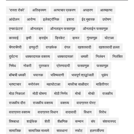
'रास्ता रोको'
अतिक्रमण
अत्याचार प्रकरण
अपहरण
आत्महत्या
आंदोलन
आरोग्य
इलेक्ट्रॉनिक
इशारा
ईद मुबारक
उपोषण
एन्काऊंटर!
ऑनलाइन
ऑनलाइन फसवणूक
ऑनलाईन फसवणुक
कारवाई
कृषी
क्राईम
क्रिकेट
क्रूर
गुंतवणूक
घोटाळा
चेंगराचेंगरी
ढगफुटी
दगडफेक
दंगल
दहशतवादी
दहशतवादी हल्ला
दुर्घटना
धक्कादायक वक्तव्य
धक्कादायक!
धमकी
निलंबन
निलंबित
निषेध
नोकरी
पुरस्कार
प्रेरणादायी
फसवणुक
फसवणूक
बॉम्बची धमकी
भयानक
भविष्यवाणी
भावपूर्ण श्रद्धांजली
भूकंप
भ्रष्टाचार
मनोरंजन
महाघोटाळा
माफीचा साक्षीदार
माहितीगार
मोठा निकाल!
मोठी घोषणा
मोठी निर्णय
मोर्चा
मोर्चा!
राजकीय
राजकीय दौरा
राजकीय वक्तव्य
वक्तव्य
वादग्रस्त पोस्ट
वादग्रस्त वक्तव्य
वादग्रस्त विधान
वादावादी
विधान
विरोध
विषबाधा
शाईफेक
शेती
शैक्षणिक
सन्मान
संप
संशयास्पद
सामाजिक
सामाजिक माध्यमे
सावधान!
स्फोट
हलगर्जीपणा