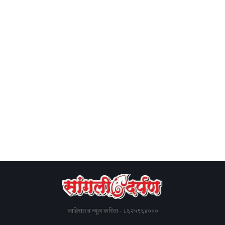
जाहिरात व न्यूज करिता - ८६२५९६४०००