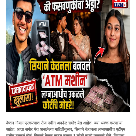
केतन गोयल प्रकरणात रोज नवीन अपडेट समोर येत आहेत. ज्या थक्क करणाऱ्या
आहेत. आता समोर येत असलेल्या माहितीनुसार, सियाने केतनला लग्नाआधीच एटीएम
मशीन बनवलं होतं. सियाने केतन कडून तब्बल 1 कोटी रुपये उकळले होते. सियाला