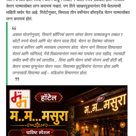
केतन याच्यासोबत लग्न करायचं नव्हतं. पण तिने साखरपुड्यानंतर पैसे घेतल्याची
माहिती समोर येत आहे. रिपोर्टनुसार, सियाला तीन वर्षांनंतर बॉयफ्रेंड चेतन याच्यासोबत
लग्न करायचं होतं.
अशात योजनेनुसार, सियाने शॉपिंगचं कारण सांगत केतन याच्याकडून तब्बल 1
कोटी रुपये घेतले आणि थेट चेतन याला दिले. चेतन या पैशांच्या जोरावर
स्वतःचं करियर आणि व्यवसाय उभारणार होता. चेतन याने सियाला विश्वासात
घेतलं आणि सांगितलं, पैसे मिळाल्यानंतर स्वतःच्या पायांवर उभा राहील, त्यासाठी
कमीत कमी तीन वर्ष लागतील… सिया आणि चेतन यांची योजन अशी होती की,
केतन याच्या मृत्यूनंतर चेतन स्वतः सियाच्या कुटुंबियांना भेटणार होता आणि
लग्नासाठी सियाच्या आई – वडिलांना विचारणार होता.