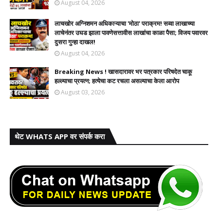
August 04, 2026
लाचखोर अग्निशमन अधिकाऱ्याचा 'मोठा' पराक्रम! सव्वा लाखाच्या
लाचेनंतर उघड झाला पावणेसत्तावीस लाखांचा काळा पैसा; विजय पवारवर
दुसरा गुन्हा दाखल!​
August 04, 2026
Breaking News ! खासदारावर भर पत्रकार परिषदेत चाकू
हल्ल्याचा प्रयत्न; हत्येचा कट रचला असल्याचा केला आरोप
August 03, 2026
थेट WHATS APP वर संपर्क करा