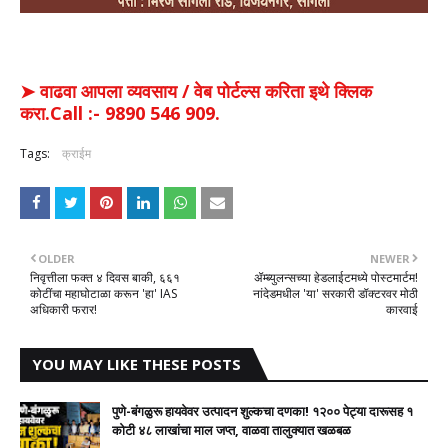
➤ वाढवा आपला व्यवसाय / वेब पोर्टल्स करिता इथे क्लिक
करा.Call :- 9890 546 909.
Tags:
क्राईम
OLDER
NEWER
निवृत्तीला फक्त ४ दिवस बाकी, ६६१
ॲम्ब्युलन्सच्या हेडलाईटमध्ये पोस्टमार्टम!
कोटींचा महाघोटाळा करून 'हा' IAS
नांदेडमधील 'या' सरकारी डॉक्टरवर मोठी
अधिकारी फरार!
कारवाई
YOU MAY LIKE THESE POSTS
पुणे-बंगळुरू हायवेवर उत्पादन शुल्कचा दणका! १२०० पेट्या दारूसह १
कोटी ४८ लाखांचा माल जप्त, वाळवा तालुक्यात खळबळ