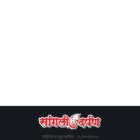
जाहिरात व न्यूज करिता - ८६२५९६४०००