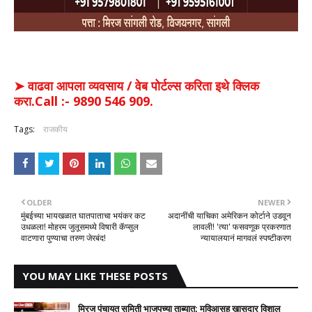
➤ वाढवा आपला व्यवसाय / वेब पोर्टल्स करिता इथे क्लिक
करा.Call :- 9890 546 909.
Tags:
राजकीय
OLDER
NEWER
मुंबईच्या भायखळात घातपाताचा भयंकर कट
अदानींची याचिका अमेरिकन कोर्टाने उडवून
उधळला! मोहरम जुलूसमध्ये विषारी कॅप्सुल
लावली! 'त्या' फसवणूक प्रकरणात
वाटणारा पुण्याचा तरुण जेरबंद!
न्यायालयानं मागवलं स्पष्टीकरण
YOU MAY LIKE THESE POSTS
मिरज पंचायत समिती भाजपच्या ताब्यात; मविआसह खासदार विशाल