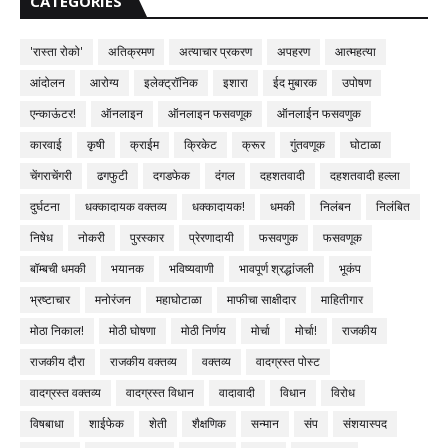
CATEGORIES
'रास्ता रोको'
अतिक्रमण
अत्याचार प्रकरण
अपहरण
आत्महत्या
आंदोलन
आरोग्य
इलेक्ट्रॉनिक
इशारा
ईद मुबारक
उपोषण
एन्काऊंटर!
ऑनलाइन
ऑनलाइन फसवणूक
ऑनलाईन फसवणुक
कारवाई
कृषी
क्राईम
क्रिकेट
क्रूर
गुंतवणूक
घोटाळा
चेंगराचेंगरी
ढगफुटी
दगडफेक
दंगल
दहशतवादी
दहशतवादी हल्ला
दुर्घटना
धक्कादायक वक्तव्य
धक्कादायक!
धमकी
निलंबन
निलंबित
निषेध
नोकरी
पुरस्कार
प्रेरणादायी
फसवणुक
फसवणूक
बॉम्बची धमकी
भयानक
भविष्यवाणी
भावपूर्ण श्रद्धांजली
भूकंप
भ्रष्टाचार
मनोरंजन
महाघोटाळा
माफीचा साक्षीदार
माहितीगार
मोठा निकाल!
मोठी घोषणा
मोठी निर्णय
मोर्चा
मोर्चा!
राजकीय
राजकीय दौरा
राजकीय वक्तव्य
वक्तव्य
वादग्रस्त पोस्ट
वादग्रस्त वक्तव्य
वादग्रस्त विधान
वादावादी
विधान
विरोध
विषबाधा
शाईफेक
शेती
शैक्षणिक
सन्मान
संप
संशयास्पद