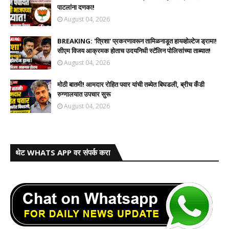
पाटलांना दणका!
August 04, 2026
BREAKING: 'त्रिशा' प्रकरणावरून तामिळनाडूत हायव्होल्टेज ड्रामा!
सीएम विजय आक्रमक होताच उदयनिधी स्टॅलिन पोलिसांच्या ताब्यात!
August 04, 2026
मोठी बातमी! आमदार रोहित पवार यांची तब्येत बिघडली, ब्रीच कँडी
रुग्णालयात उपचार सुरू
August 04, 2026
थेट WHATS APP वर संपर्क करा