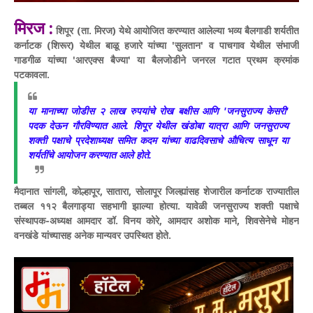
मिरज :
शिपूर (ता. मिरज) येथे आयोजित करण्यात आलेल्या भव्य बैलगाडी शर्यतीत
कर्नाटक (शिरूर) येथील बाळू हजारे यांच्या 'सुलतान' व पाचगाव येथील संभाजी
गाडगीळ यांच्या 'आरएक्स बैज्या' या बैलजोडीने जनरल गटात प्रथम क्रमांक
पटकावला.
या मानाच्या जोडीस २ लाख रुपयांचे रोख बक्षीस आणि 'जनसुराज्य केसरी'
पदक देऊन गौरविण्यात आले. शिपूर येथील खंडोबा यात्रा आणि जनसुराज्य
शक्ती पक्षाचे प्रदेशाध्यक्ष समित कदम यांच्या वाढदिवसाचे औचित्य साधून या
शर्यतींचे आयोजन करण्यात आले होते.
मैदानात सांगली, कोल्हापूर, सातारा, सोलापूर जिल्ह्यांसह शेजारील कर्नाटक राज्यातील
तब्बल ११२ बैलगाड्या सहभागी झाल्या होत्या. यावेळी जनसुराज्य शक्ती पक्षाचे
संस्थापक-अध्यक्ष आमदार डॉ. विनय कोरे, आमदार अशोक माने, शिवसेनेचे मोहन
वनखंडे यांच्यासह अनेक मान्यवर उपस्थित होते.