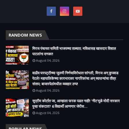
RANDOM NEWS
मिरज पंचायत समिती भाजपच्या ताब्यात; मविआसह खासदार विशाल
पाटलांना दणका!
August 04, 2026
वाढीव घरपट्टीच्या जुलमी निर्णयाविरोधात सांगली, मिरज अन् कुपवाड
पेटले! महापालिकेच्या कारभारावर नागरिकांचा अन् व्यापाऱ्यांचा तीव्र
संताप; बाजारपेठांमधील व्यवहार ठप्प!​
August 04, 2026
सुप्रीम कोर्टात जा, आम्हाला फरक पडत नाही! 'नीट'मुळे मोदी सरकार
पुन्हा संकटात? 6 विद्यार्थी आणणार जेरीस...
August 04, 2026
POPULAR NEWS