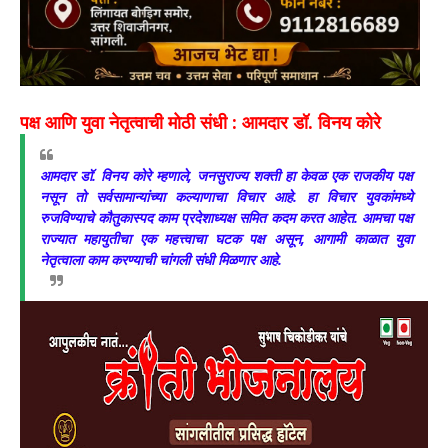
पक्ष आणि युवा नेतृत्वाची मोठी संधी : आमदार डॉ. विनय कोरे
आमदार डॉ. विनय कोरे म्हणाले, जनसुराज्य शक्ती हा केवळ एक राजकीय पक्ष
नसून तो सर्वसामान्यांच्या कल्याणाचा विचार आहे. हा विचार युवकांमध्ये
रुजविण्याचे कौतुकास्पद काम प्रदेशाध्यक्ष समित कदम करत आहेत. आमचा पक्ष
राज्यात महायुतीचा एक महत्त्वाचा घटक पक्ष असून, आगामी काळात युवा
नेतृत्वाला काम करण्याची चांगली संधी मिळणार आहे.