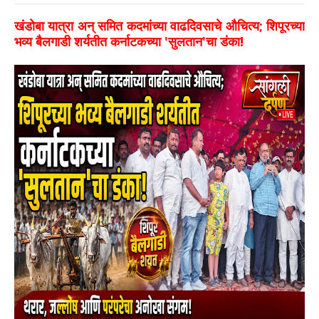
खंडोबा यात्रा अन् समित कदमांच्या वाढदिवसाचे औचित्य; शिपूरच्या
भव्य बैलगाडी शर्यतीत कर्नाटकच्या 'सुलतान'चा डंका!