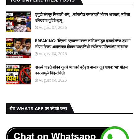
ड्युटी संपवून निघाली अन्...सांगलीत मध्यरात्री भीषण अपघात, महिला
डॉक्टरचा दुर्दैवी मृत्यू
August 07, 2026
BREAKING: 'त्रिशा' प्रकरणावरून तामिळनाडूत हायव्होल्टेज ड्रामा!
सीएम विजय आक्रमक होताच उदयनिधी स्टॅलिन पोलिसांच्या ताब्यात!
August 04, 2026
दारूचे चाहते शॉक! तुमचे आवडते ब्रँड्स बाजारातून गायब; 'या' मोठ्या
कारणामुळे विक्रीबंदी!
August 04, 2026
थेट WHATS APP वर संपर्क करा