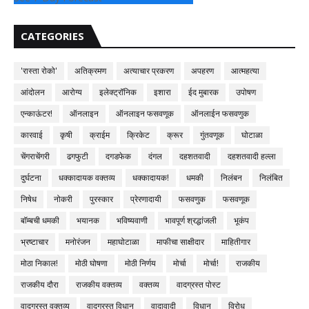
CATEGORIES
'रास्ता रोको'
अतिक्रमण
अत्याचार प्रकरण
अपहरण
आत्महत्या
आंदोलन
आरोग्य
इलेक्ट्रॉनिक
इशारा
ईद मुबारक
उपोषण
एन्काऊंटर!
ऑनलाइन
ऑनलाइन फसवणूक
ऑनलाईन फसवणुक
कारवाई
कृषी
क्राईम
क्रिकेट
क्रूर
गुंतवणूक
घोटाळा
चेंगराचेंगरी
ढगफुटी
दगडफेक
दंगल
दहशतवादी
दहशतवादी हल्ला
दुर्घटना
धक्कादायक वक्तव्य
धक्कादायक!
धमकी
निलंबन
निलंबित
निषेध
नोकरी
पुरस्कार
प्रेरणादायी
फसवणुक
फसवणूक
बॉम्बची धमकी
भयानक
भविष्यवाणी
भावपूर्ण श्रद्धांजली
भूकंप
भ्रष्टाचार
मनोरंजन
महाघोटाळा
माफीचा साक्षीदार
माहितीगार
मोठा निकाल!
मोठी घोषणा
मोठी निर्णय
मोर्चा
मोर्चा!
राजकीय
राजकीय दौरा
राजकीय वक्तव्य
वक्तव्य
वादग्रस्त पोस्ट
वादग्रस्त वक्तव्य
वादग्रस्त विधान
वादावादी
विधान
विरोध