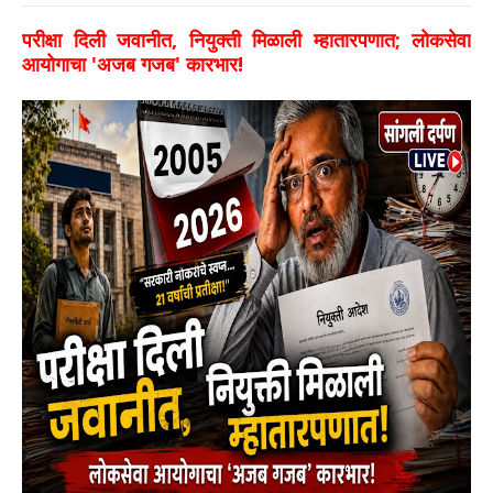
परीक्षा दिली जवानीत, नियुक्ती मिळाली म्हातारपणात; लोकसेवा
आयोगाचा 'अजब गजब' कारभार!