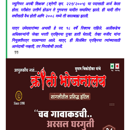
ज्युनियर अरबी शिक्षक' (श्रेणी क्र. २२९/२००५) या पदासाठी अर्ज केला
होता. परीक्षेत उत्तीर्ण होऊन ते गुणवत्ता यादीत समाविष्ट झाले. ही यादी तीन
वर्षांसाठी वैध होती आणि २००८ मध्ये ती कालबाह्य झाली.
पात्र उमेदवारांच्या अभावी हे पद १८ वर्षे रिक्तच राहिले. अलीकडेच
अधिकाऱ्यांनी जेव्हा भरती प्रक्रिया पुन्हा हाती घेतली, तेव्हा मजीद यांना
नियुक्तीपत्र पाठवण्यात आले. मात्र, ही विलंबित प्रक्रिया त्यांच्यासाठी
आनंदाची नव्हती, तर निराशेची ठरली.