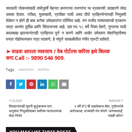
सरकारी नोकऱ्यांसाठी वर्षानुवर्षे मेहनत करणाऱ्या तरुणांना या प्रकारची उदाहरणे मोठा
धक्का देतात. परीक्षा, मुलाखती, प्रतीक्षा यादी अशा दीर्घ प्रक्रियेनंतरही नियुक्ती
वेळेवर न होणे ही बाब अनेक उमेदवारांना परिचित आहे. पण मजीद यांच्यासारखे प्रकरण
मात्र अत्यंत दुर्मीळ आणि चिंताजनक आहे.
एक पद १८ वर्षे रिक्त ठेवणे, गुणवत्ता यादी
कालबाह्य झाल्यानंतरही प्रक्रिया पूर्ण न करणे आणि अखेर उमेदवार सेवानिवृत्तीच्या
वयात पोहोचल्यावर पत्र पाठवणे, हे संपूर्ण साखळीतील गंभीर त्रुटी दर्शवते.
➤ वाढवा आपला व्यवसाय / वेब पोर्टल्स करिता इथे क्लिक
करा.Call :- 9890 546 909.
Tags:
धक्कादायक!
सामाजिक
OLDER
NEWER
विवाहानंतरही मुलगी कुटुंबाचाच भाग;
​९ वर्षे IPS ची धडाकेबाज सेवा, गुन्हेगारांचे
अनुकंपा नियुक्तीबाबत सर्वोच्च न्यायालयाचा
कर्दनकाळ; भाजपशी पंगा घेणारे 'अण्णामलाई'
मोठा निर्णय
नक्की कोण?
YOU MAY LIKE THESE POSTS