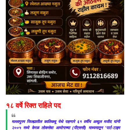
१८ वर्षे रिक्त राहिले पद
मल्लापुरम जिल्ह्यातील कालिकवू येथे राहणारे ६१ वर्षीय अब्दुल मजीद यांनी
२००५ मध्ये केरळ लोकसेवा आयोगाच्या (पीएससी) माध्यमातून 'पार्ट-टाइम