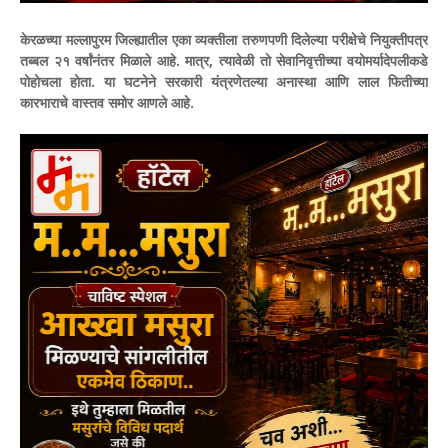
केरळच्या मल्लापुरम जिल्ह्यातील एका व्यक्तीला तरुणपणी दिलेल्या परीक्षेचे नियुक्तीपत्र
तब्बल २१ वर्षांनंतर मिळाले आहे. मात्र, त्यावेळी तो सेवानिवृत्तीच्या वयोमर्यादेपलीकडे
पोहोचला होता. या घटनेने सरकारी यंत्रणेतल्या अनास्था आणि लाल फितीच्या
कारभाराचे वास्तव समोर आणले आहे.