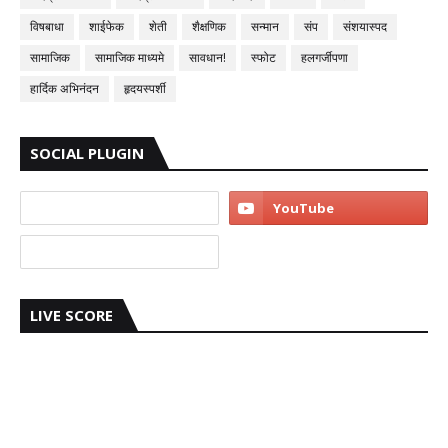
विषबाधा
शाईफेक
शेती
शैक्षणिक
सन्मान
संप
संशयास्पद
सामाजिक
सामाजिक माध्यमे
सावधान!
स्फोट
हलगर्जीपणा
हार्दिक अभिनंदन
हृदयस्पर्शी
SOCIAL PLUGIN
LIVE SCORE