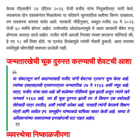
केरळ पीएससीने २४ एप्रिल २०२६ रोजी मजीद यांना नियुक्तीपत्र जारी केले.
जवळपास दोन दशकांनंतर मिळालेल्या या संदेशाने सुरुवातीला आशेचा किरण दाखवला.
पण लवकरच वास्तव समोर आले. सरकारी नोंदीनुसार, अब्दुल मजीद २७ मे २०२६
रोजी ६० वर्षांचे होणार आहेत. वयोमर्यादा ओलांडल्यामुळे ते आता सरकारी सेवेत रुजू
होण्यास अपात्र ठरले आहेत.
मजीद यांनी आपली निराशा व्यक्त करताना सांगितले की,
हे पद १८ वर्षे रिक्त होते. या प्रचंड विलंबामुळे त्यांची नोकरी हुकली. आता वयाच्या
मर्यादेमुळे कोणतीही शक्यता उरलेली नाही.
जन्मतारखेची चूक दुरुस्त करण्याची शेवटची आशा
या संकटातून मार्ग काढण्यासाठी मजीद यांनी शेवटचा प्रयत्न सुरू केला आहे.
त्यांच्या एसएसएलसी प्रमाणपत्रात जन्मतारीख २७ मे १९६६ अशी नमूद आहे.
मात्र, मजीद यांचा दावा आहे की शाळेच्या नोंदींमध्ये चूक झाली असून त्यांचे खरे
जन्मवर्ष १९६७ आहे. जर ही चूक दुरुस्त झाली तर ते किमान एक वर्षासाठी
सेवेसाठी पात्र ठरतील, अशी त्यांची अपेक्षा आहे.
यासाठी त्यांनी केरळचे शिक्षण
मंत्री आणि वकील एन. शम्सुद्दीन यांच्याकडे याचिका सादर केली आहे. सध्या ते
अधिकाऱ्यांच्या सकारात्मक हस्तक्षेपाची वाट पाहत आहेत.
व्यवस्थेचा निष्काळजीपणा