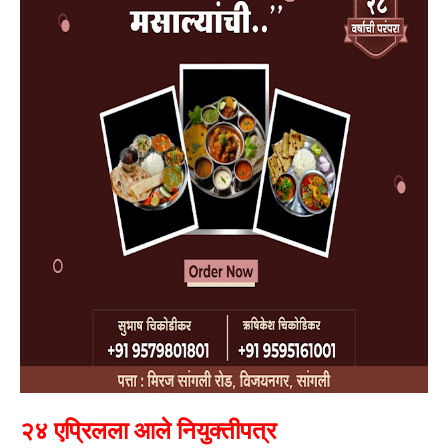
२४ एप्रिलला आले नियुक्तीपत्र