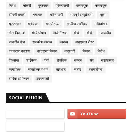
निषेध
नोकरी
पुरस्कार
प्रेरणादायी
फसवणुक
फसवणूक
बॉम्बची धमकी
भयानक
भविष्यवाणी
भावपूर्ण श्रद्धांजली
भूकंप
भ्रष्टाचार
मनोरंजन
महाघोटाळा
माफीचा साक्षीदार
माहितीगार
मोठा निकाल!
मोठी घोषणा
मोठी निर्णय
मोर्चा
मोर्चा!
राजकीय
राजकीय दौरा
राजकीय वक्तव्य
वक्तव्य
वादग्रस्त पोस्ट
वादग्रस्त वक्तव्य
वादग्रस्त विधान
वादावादी
विधान
विरोध
विषबाधा
शाईफेक
शेती
शैक्षणिक
सन्मान
संप
संशयास्पद
सामाजिक
सामाजिक माध्यमे
सावधान!
स्फोट
हलगर्जीपणा
हार्दिक अभिनंदन
हृदयस्पर्शी
SOCIAL PLUGIN