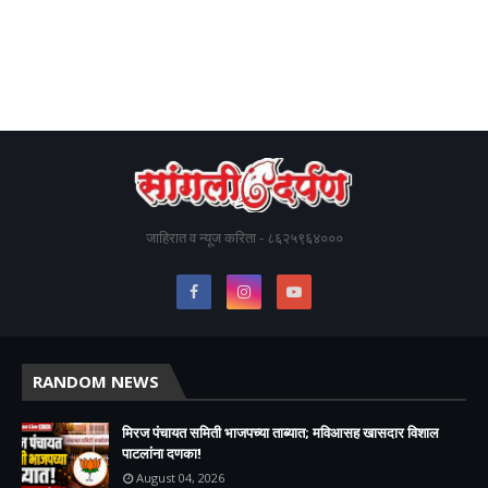
जाहिरात व न्यूज करिता - ८६२५९६४०००
RANDOM NEWS
मिरज पंचायत समिती भाजपच्या ताब्यात; मविआसह खासदार विशाल
पाटलांना दणका!
August 04, 2026