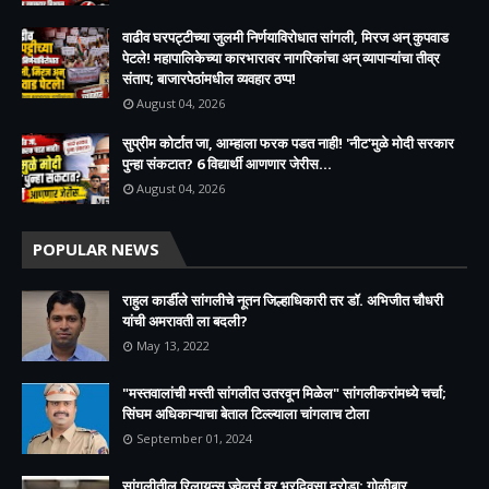
वाढीव घरपट्टीच्या जुलमी निर्णयाविरोधात सांगली, मिरज अन् कुपवाड
पेटले! महापालिकेच्या कारभारावर नागरिकांचा अन् व्यापाऱ्यांचा तीव्र
संताप; बाजारपेठांमधील व्यवहार ठप्प!​
August 04, 2026
सुप्रीम कोर्टात जा, आम्हाला फरक पडत नाही! 'नीट'मुळे मोदी सरकार
पुन्हा संकटात? 6 विद्यार्थी आणणार जेरीस...
August 04, 2026
POPULAR NEWS
राहुल कार्डीले सांगलीचे नूतन जिल्हाधिकारी तर डॉ. अभिजीत चौधरी
यांची अमरावती ला बदली?
May 13, 2022
"मस्तवालांची मस्ती सांगलीत उतरवून मिळेल" सांगलीकरांमध्ये चर्चा;
सिंघम अधिकाऱ्याचा बेताल टिल्ल्याला चांगलाच टोला
September 01, 2024
सांगलीतील रिलायन्स ज्वेलर्स वर भरदिवसा दरोडा; गोळीबार