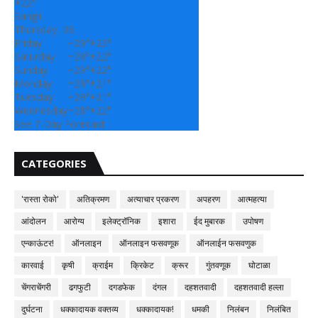
+
22°
Sangli
Thursday, 06
Friday
+
29°
+
23°
Saturday
+
28°
+
22°
Sunday
+
29°
+
22°
Monday
+
29°
+
21°
Tuesday
+
29°
+
21°
Wednesday
+
28°
+
22°
See 7-Day Forecast
CATEGORIES
'रास्ता रोको'
अतिक्रमण
अत्याचार प्रकरण
अपहरण
आत्महत्या
आंदोलन
आरोग्य
इलेक्ट्रॉनिक
इशारा
ईद मुबारक
उपोषण
एन्काऊंटर!
ऑनलाइन
ऑनलाइन फसवणूक
ऑनलाईन फसवणुक
कारवाई
कृषी
क्राईम
क्रिकेट
क्रूर
गुंतवणूक
घोटाळा
चेंगराचेंगरी
ढगफुटी
दगडफेक
दंगल
दहशतवादी
दहशतवादी हल्ला
दुर्घटना
धक्कादायक वक्तव्य
धक्कादायक!
धमकी
निलंबन
निलंबित