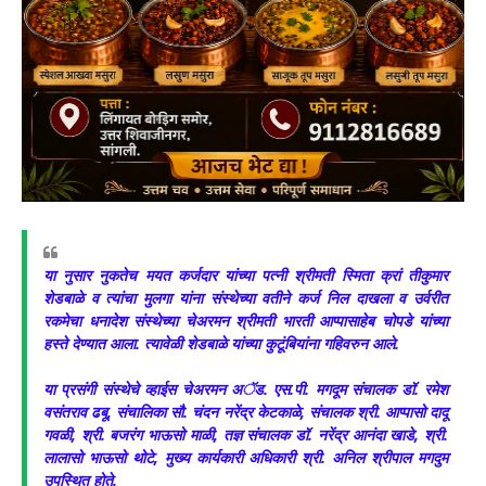
या नुसार नुकतेच मयत कर्जदार यांच्या पत्नी श्रीमती स्मिता क्रां तीकुमार
शेडबाळे व त्यांचा मुलगा यांना संस्थेच्या वतीने कर्ज निल दाखला व उर्वरीत
रकमेचा धनादेश संस्थेच्या चेअरमन श्रीमती भारती आप्पासाहेब चोपडे यांच्या
हस्ते देण्यात आला. त्यावेळी शेडबाळे यांच्या कुटूंबियांना गहिवरुन आले.
या प्रसंगी संस्थेचे व्हाईस चेअरमन अॅड. एस.पी. मगदूम संचालक डॉ. रमेश
वसंतराव ढबू, संचालिका सौ. चंदन नरेंद्र केटकाळे, संचालक श्री. आप्पासो दादू
गवळी, श्री. बजरंग भाऊसो माळी, तज्ञ संचालक डॉ. नरेंद्र आनंदा खाडे, श्री.
लालासो भाऊसो थोटे, मुख्य कार्यकारी अधिकारी श्री. अनिल श्रीपाल मगदुम
उपस्थित होते.