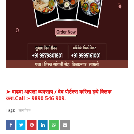
➤ वाढवा आपला व्यवसाय / वेब पोर्टल्स करिता इथे क्लिक
करा.Call :- 9890 546 909.
Tags:
सामाजिक