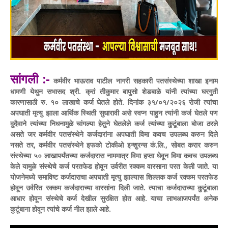
सांगली :-
कर्मवीर भाऊराव पाटील नागरी सहकारी पतसंस्थेच्या शाखा इनाम
धामणी येथुन सभासद श्री. क्रां तीकुमार बापुसो शेडबाळे यांनी त्यांच्या घरगुती
कारणासाठी रु. १० लाखाचे कर्ज घेतले होते. दिनांक ३१/०१/२०२६ रोजी त्यांचा
अपघाती मृत्यु झाला आर्थिक स्थिती सुधारावी असे स्वप्न पाहुन त्यांनी कर्ज घेतले पण
दुदैवाने त्यांच्या निधनामुळे चांगल्या हेतुने घेतलेले कर्ज त्यांच्या कुटूंबाला बोजा ठरले
असते जर कर्मवीर पतसंस्थेने कर्जदारांना अपघाती विमा कवच उपलब्ध करुन दिले
नसते तर,
कर्मवीर पतसंस्थेने इफको टोकीओ इन्शुरन्स कं.लि., सोबत करार करुन
संस्थेच्या ५० लाखापर्यंतच्या कर्जदारास नाममात्र विमा हप्ता घेवून विमा कवच उपलब्ध
केले यामुळे संस्थेचे कर्ज परतफेड होवून उर्वरीत रक्कम वारसाना परत केली जाते. या
योजनेमध्ये समाविष्ट कर्जदाराचा अपघाती मृत्यु झाल्यास शिल्लक कर्ज रक्कम परतफेड
होवून उर्वरित रक्कम कर्जदाराच्या वारसांना दिली जाते. त्याचा कर्जदाराच्या कुटूंबाला
आधार होवून संस्थेचे कर्ज देखील सुरक्षित होत आहे. याचा लाभआजपर्यंत अनेक
कुटूंबाना होवून त्यांचे कर्ज नील झाले आहे.