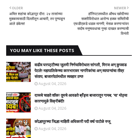
OLDER
NEWER
अमित शहांचा कोल्हापूर दौरा: २४ तासांच्या
हॉस्पिटलमधील औषध खरेदीच्या
मुक्कामासाठी दिल्लीतून आचारी, तर पुण्याहून
सक्तीविरोधात आरोग्य हक्क समितीची
आले डंबेल्स!​
एफडीएकडे धडक मागणी; भेसळ करणाऱ्यांवर
सदोष मनुष्यवधाचा गुन्हा दाखल करण्याची
विनंती
YOU MAY LIKE THESE POSTS
वाढीव घरपट्टीच्या जुलमी निर्णयाविरोधात सांगली, मिरज अन् कुपवाड
पेटले! महापालिकेच्या कारभारावर नागरिकांचा अन् व्यापाऱ्यांचा तीव्र
संताप; बाजारपेठांमधील व्यवहार ठप्प!​
August 04, 2026
दारूचे चाहते शॉक! तुमचे आवडते ब्रँड्स बाजारातून गायब; 'या' मोठ्या
कारणामुळे विक्रीबंदी!
August 04, 2026
कोल्हापूरच्या जिल्हा माहिती अधिकारी पदी वर्षा पाटोळे रुजू
August 04, 2026