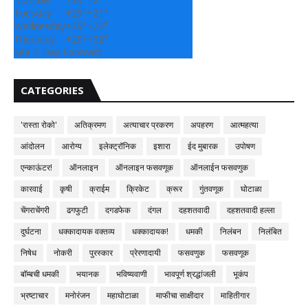
Tuesday
+
29°
+
21°
Wednesday
+
29°
+
22°
Thursday
+
29°
+
22°
See 7-Day Forecast
CATEGORIES
'रास्ता रोको'
अतिक्रमण
अत्याचार प्रकरण
अपहरण
आत्महत्या
आंदोलन
आरोग्य
इलेक्ट्रॉनिक
इशारा
ईद मुबारक
उपोषण
एन्काऊंटर!
ऑनलाइन
ऑनलाइन फसवणूक
ऑनलाईन फसवणुक
कारवाई
कृषी
क्राईम
क्रिकेट
क्रूर
गुंतवणूक
घोटाळा
चेंगराचेंगरी
ढगफुटी
दगडफेक
दंगल
दहशतवादी
दहशतवादी हल्ला
दुर्घटना
धक्कादायक वक्तव्य
धक्कादायक!
धमकी
निलंबन
निलंबित
निषेध
नोकरी
पुरस्कार
प्रेरणादायी
फसवणुक
फसवणूक
बॉम्बची धमकी
भयानक
भविष्यवाणी
भावपूर्ण श्रद्धांजली
भूकंप
भ्रष्टाचार
मनोरंजन
महाघोटाळा
माफीचा साक्षीदार
माहितीगार