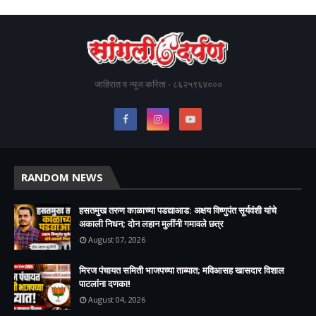
जाहिरात व न्यूज करिता - ८६२५९६४०००
RANDOM NEWS
हसतमुख तरुण काळाच्या पडद्याआड: अक्षय विष्णुपंत सूर्यवंशी यांचे
अकाली निधन; दोन लहान मुलींनी गमावले छत्र
August 07, 2026
मिरज पंचायत समिती भाजपच्या ताब्यात; मविआसह खासदार विशाल
पाटलांना दणका!
August 04, 2026