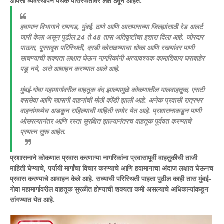
आपत्ती व्यवस्थापन पथके परिस्थितीवर लक्ष ठेवून आहेत.
हवामान विभागाने रायगड, मुंबई, ठाणे आणि आसपासच्या जिल्ह्यांसाठी रेड अलर्ट
जारी केला असून पुढील 24 ते 48 तास अतिवृष्टीचा इशारा दिला आहे. जोरदार
पाऊस, पूरसदृश परिस्थिती, दरडी कोसळण्याचा धोका आणि रस्त्यांवर पाणी
साचण्याची शक्यता लक्षात घेऊन नागरिकांनी अत्यावश्यक कामाशिवाय घराबाहेर
पडू नये, असे आवाहन करण्यात आले आहे.
मुंबई-गोवा महामार्गावरील वाहतूक बंद झाल्यामुळे कोकणातील मालवाहतूक, एसटी
बससेवा आणि खासगी वाहनांची मोठी कोंडी झाली आहे. अनेक प्रवासी रात्रभर
वाहनांमध्येच अडकून राहिल्याची माहिती समोर येत आहे. प्रशासनाकडून पाणी
ओसरल्यानंतर आणि रस्ता सुरक्षित झाल्यानंतरच वाहतूक पूर्ववत करण्याचे
प्रयत्न सुरू आहेत.
प्रशासनाने कोकणात प्रवास करणाऱ्या नागरिकांना प्रवासापूर्वी वाहतुकीची ताजी
माहिती घेण्याचे, पर्यायी मार्गांचा विचार करण्याचे आणि हवामानाचा अंदाज लक्षात घेऊनच
प्रवास करण्याचे आवाहन केले आहे. सध्याची परिस्थिती पाहता पुढील काही तास मुंबई-
गोवा महामार्गावरील वाहतूक सुरळीत होण्याची शक्यता कमी असल्याचे अधिकाऱ्यांकडून
सांगण्यात येत आहे.