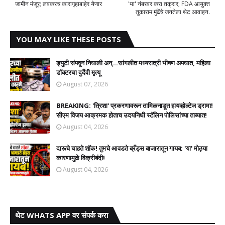
जामीन मंजूर; लवकरच कारागृहाबाहेर येणार
'या' नंबरवर करा तक्रार; FDA आयुक्त
तुकाराम मुंढेंचे जनतेला थेट आवाहन.
YOU MAY LIKE THESE POSTS
ड्युटी संपवून निघाली अन्...सांगलीत मध्यरात्री भीषण अपघात, महिला
डॉक्टरचा दुर्दैवी मृत्यू
August 07, 2026
BREAKING: 'त्रिशा' प्रकरणावरून तामिळनाडूत हायव्होल्टेज ड्रामा!
सीएम विजय आक्रमक होताच उदयनिधी स्टॅलिन पोलिसांच्या ताब्यात!
August 04, 2026
दारूचे चाहते शॉक! तुमचे आवडते ब्रँड्स बाजारातून गायब; 'या' मोठ्या
कारणामुळे विक्रीबंदी!
August 04, 2026
थेट WHATS APP वर संपर्क करा