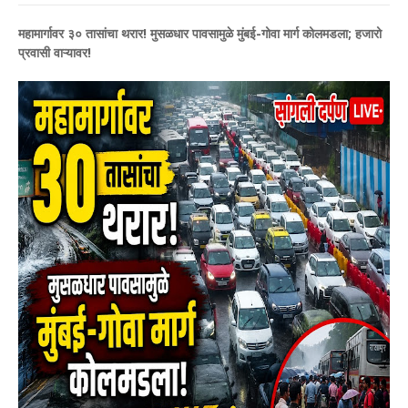
महामार्गावर ३० तासांचा थरार! मुसळधार पावसामुळे मुंबई-गोवा मार्ग कोलमडला; हजारो
प्रवासी वाऱ्यावर!