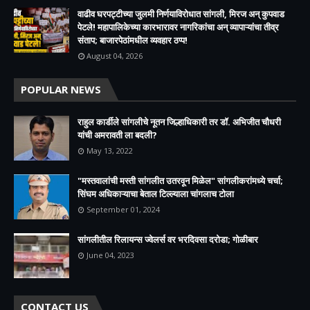
वाढीव घरपट्टीच्या जुलमी निर्णयाविरोधात सांगली, मिरज अन् कुपवाड
पेटले! महापालिकेच्या कारभारावर नागरिकांचा अन् व्यापाऱ्यांचा तीव्र
संताप; बाजारपेठांमधील व्यवहार ठप्प!​
August 04, 2026
POPULAR NEWS
राहुल कार्डीले सांगलीचे नूतन जिल्हाधिकारी तर डॉ. अभिजीत चौधरी
यांची अमरावती ला बदली?
May 13, 2022
"मस्तवालांची मस्ती सांगलीत उतरवून मिळेल" सांगलीकरांमध्ये चर्चा;
सिंघम अधिकाऱ्याचा बेताल टिल्ल्याला चांगलाच टोला
September 01, 2024
सांगलीतील रिलायन्स ज्वेलर्स वर भरदिवसा दरोडा; गोळीबार
June 04, 2023
CONTACT US