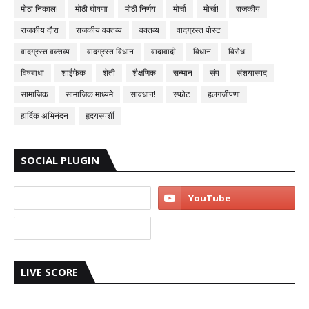
मोठा निकाल!
मोठी घोषणा
मोठी निर्णय
मोर्चा
मोर्चा!
राजकीय
राजकीय दौरा
राजकीय वक्तव्य
वक्तव्य
वादग्रस्त पोस्ट
वादग्रस्त वक्तव्य
वादग्रस्त विधान
वादावादी
विधान
विरोध
विषबाधा
शाईफेक
शेती
शैक्षणिक
सन्मान
संप
संशयास्पद
सामाजिक
सामाजिक माध्यमे
सावधान!
स्फोट
हलगर्जीपणा
हार्दिक अभिनंदन
हृदयस्पर्शी
SOCIAL PLUGIN
LIVE SCORE