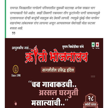
रायगड जिल्ह्यातील नागोठणे परिसरातील सुकळी घाटासह अनेक सखल भाग
पाण्याखाली गेले आहेत. काही ठिकाणी रस्त्यावर तीन फूटांपर्यंत पाणी साचल्यामुळे
प्रशासनाला दोन्ही बाजूंची वाहतूक बंद ठेवावी लागली. त्यामुळे मुंबई-गोवा मार्गावर
वाहनांच्या लांबलचक रांगा लागल्या असून अत्यावश्यक सेवांनाही मोठा फटका
बसला आहे.