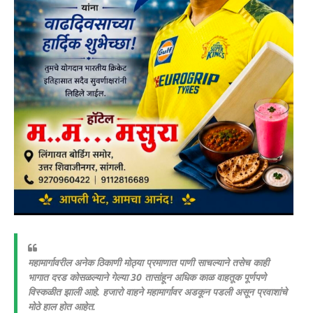
महामार्गावरील अनेक ठिकाणी मोठ्या प्रमाणात पाणी साचल्याने तसेच काही
भागात दरड कोसळल्याने गेल्या 30 तासांहून अधिक काळ वाहतूक पूर्णपणे
विस्कळीत झाली आहे. हजारो वाहने महामार्गावर अडकून पडली असून प्रवाशांचे
मोठे हाल होत आहेत.