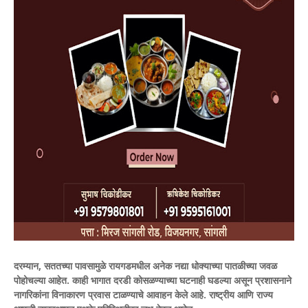
दरम्यान, सततच्या पावसामुळे रायगडमधील अनेक नद्या धोक्याच्या पातळीच्या जवळ
पोहोचल्या आहेत. काही भागात दरडी कोसळण्याच्या घटनाही घडल्या असून प्रशासनाने
नागरिकांना विनाकारण प्रवास टाळण्याचे आवाहन केले आहे. राष्ट्रीय आणि राज्य