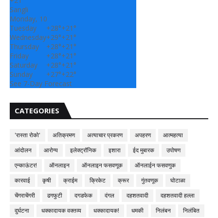
+
21°
Sangli
Monday, 10
Tuesday
+
28°
+
21°
Wednesday
+
29°
+
21°
Thursday
+
28°
+
21°
Friday
+
28°
+
21°
Saturday
+
28°
+
21°
Sunday
+
27°
+
22°
See 7-Day Forecast
CATEGORIES
'रास्ता रोको'
अतिक्रमण
अत्याचार प्रकरण
अपहरण
आत्महत्या
आंदोलन
आरोग्य
इलेक्ट्रॉनिक
इशारा
ईद मुबारक
उपोषण
एन्काऊंटर!
ऑनलाइन
ऑनलाइन फसवणूक
ऑनलाईन फसवणुक
कारवाई
कृषी
क्राईम
क्रिकेट
क्रूर
गुंतवणूक
घोटाळा
चेंगराचेंगरी
ढगफुटी
दगडफेक
दंगल
दहशतवादी
दहशतवादी हल्ला
दुर्घटना
धक्कादायक वक्तव्य
धक्कादायक!
धमकी
निलंबन
निलंबित