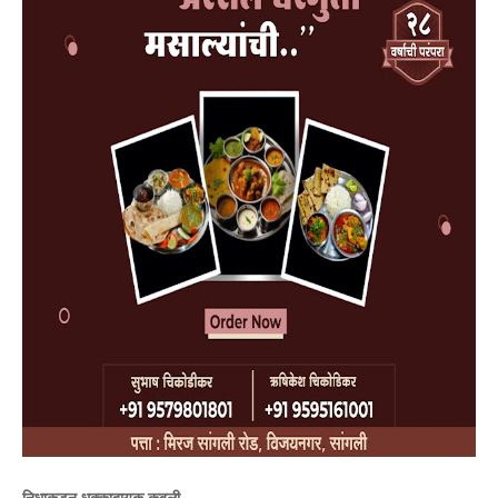
निधाकडून धक्कादायक कबुली