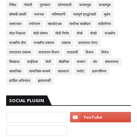
निषेध
नोकरी
पुरस्कार
प्रेरणादायी
फसवणुक
फसवणूक
बॉम्बची धमकी
भयानक
भविष्यवाणी
भावपूर्ण श्रद्धांजली
भूकंप
भ्रष्टाचार
मनोरंजन
महाघोटाळा
माफीचा साक्षीदार
माहितीगार
मोठा निकाल!
मोठी घोषणा
मोठी निर्णय
मोर्चा
मोर्चा!
राजकीय
राजकीय दौरा
राजकीय वक्तव्य
वक्तव्य
वादग्रस्त पोस्ट
वादग्रस्त वक्तव्य
वादग्रस्त विधान
वादावादी
विधान
विरोध
विषबाधा
शाईफेक
शेती
शैक्षणिक
सन्मान
संप
संशयास्पद
सामाजिक
सामाजिक माध्यमे
सावधान!
स्फोट
हलगर्जीपणा
हार्दिक अभिनंदन
हृदयस्पर्शी
SOCIAL PLUGIN