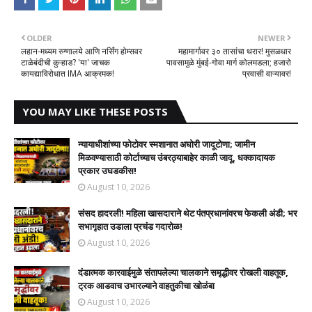
OLDER
NEWER
लहान-मध्यम रुग्णालये आणि नर्सिंग होम्सवर
महामार्गावर ३० तासांचा थरार! मुसळधार
टाळेबंदीची कुऱ्हाड? 'या' जाचक
पावसामुळे मुंबई-गोवा मार्ग कोलमडला; हजारो
कायद्याविरोधात IMA आक्रमक!
प्रवासी वाऱ्यावर!
YOU MAY LIKE THESE POSTS
न्यायाधीशांच्या फोटोवर स्मशानात अघोरी जादूटोणा; जामीन
मिळवण्यासाठी कोर्टाच्याच उंबरठ्याबाहेर काळी जादू, धक्कादायक
प्रकार उघडकीस!
August 10, 2026
संसद हादरली! महिला खासदाराने थेट पंतप्रधानांवरच फेकली अंडी; भर
सभागृहात उडाला प्रचंड गदारोळ!
August 10, 2026
दंडात्मक कारवाईमुळे संतापलेल्या चालकाने समृद्धीवर रोखली वाहतूक,
ट्रक आडवाच उभारल्याने वाहतुकीचा खोळंबा
August 10, 2026