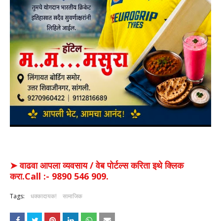
➤ वाढवा आपला व्यवसाय / वेब पोर्टल्स करिता इथे क्लिक
करा.Call :- 9890 546 909.
Tags:
धक्कादायक!
सामाजिक