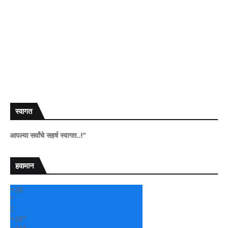
स्वागत
ंचे सहर्ष स्वागत..!"
हवामान
+
28
°
C
+
28°