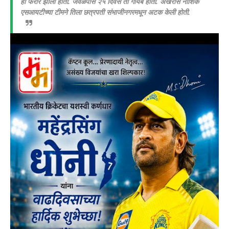
ही फरार झाली होती. जवळपास २५ दिवस ती गायब होती. अखेरीस नाशिक
एसआयटीच्या टीमने तिला छत्रपती संभाजीनगरमधून अटक केली होती.