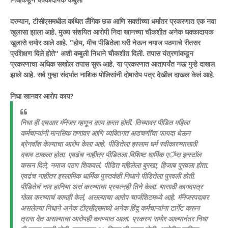
दरम्यान, टीसीएसमधील कथित लैंगिक छळ आणि सक्तीच्या धर्मांतर प्रकरणात एक नवा
खुलासा झाला आहे. मुख्य संशयित आरोपी निदा खानच्या चौकशीत अनेक धक्कादायक
खुलासे समोर आले आहे. "होय, मीच पीडितेला घरी नेऊन नमाज पठणाचे रीतसर
प्रशिक्षण दिले होते" अशी कबुली निधाने चौकशीत दिली. तपास यंत्रणांकडून
प्रकरणाचा अधिक सखोल तपास सुरू आहे. या प्रकरणात आतापर्यंत नऊ गुन्हे दाखल
झाले आहे. सर्व गुन्हा संदर्भात नाशिक पोलिसांनी दोषारोप पत्र देखील दाखल केलं आहे.
निधा खानवर आरोप काय?
निधा ही एचआर मॅनेजर म्हणून काम करत होती. तिच्यावर पीडित महिला
कर्मचाऱ्यांनी मानसिक तणावर आणि व्यक्तिगत अडचणींचा फायदा धेऊन
ब्रेनवॉश केल्याचा आरोप केला आहे. पीडितेला इस्लाम धर्म स्वीकारण्यासाठी
दबाव टाकला होता. एवढंच नाहीतर पीडितला विशिष्ट धार्मिक एॅप्स इन्स्टॉल
करून दिले, नमाज पठण शिकवलं. पीडित महिलेला बुरखा, हिजाब पुरवला होता.
एवढंच नाहीतर इस्लामिक धार्मिक पुस्तकंही निधाने पीडितेला पुरवली होती.
पीडितेचं नाव हानिया असं करण्याचा प्रयत्नही तिने केला. यासाठी कागदपत्र
गोळा करण्याचं कामही केलं, असल्याचा आरोप चार्जशिटमध्ये आहे. मॅनेजरपदावर
असलेल्या निधाने अनेक टीएसीएसमध्ये अनेक हिंदू कर्मचाऱ्यांना टार्गेट करून
त्रास देत असल्याचा आरोपही करण्यात आला. प्रकरण समोर आल्यानंतर निधा