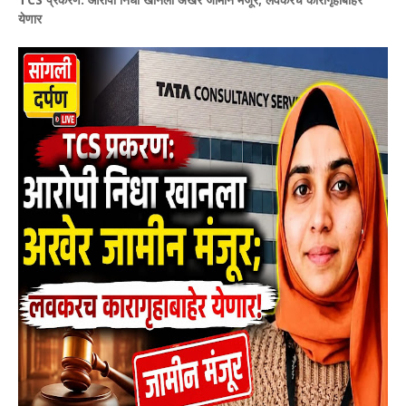
येणार