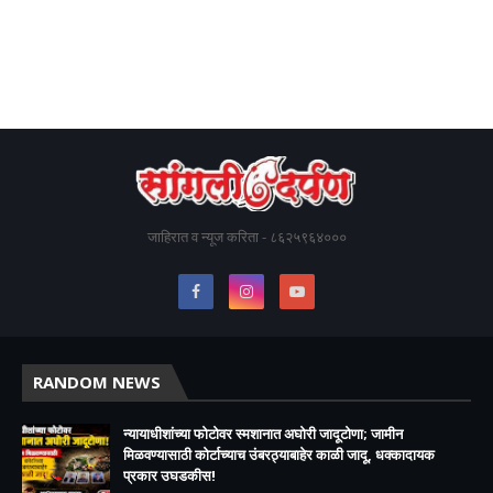
जाहिरात व न्यूज करिता - ८६२५९६४०००
RANDOM NEWS
न्यायाधीशांच्या फोटोवर स्मशानात अघोरी जादूटोणा; जामीन
मिळवण्यासाठी कोर्टाच्याच उंबरठ्याबाहेर काळी जादू, धक्कादायक
प्रकार उघडकीस!