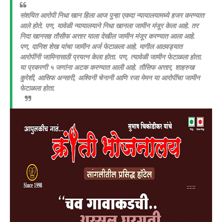
संशयित आरोपी निधा खान हिला आज पुन्हा एकदा न्यायालयामध्ये हजर करण्यात
आले होते. पण, यावेळी न्यायालयाने निधा खानला जामीन मंजूर केला आहे. तर
निदा खानसह तौसीफ अत्तार याला देखील जामीन मंजूर करण्यात आला आहे.
पण, दानिश शेख यांचा जामीन अर्ज फेटाळला आहे. मागील आठवड्यात
आरोपींनी जामिनासाठी प्रयत्न केला होता. पण, त्यावेळी जामीन फेटाळला होता.
या प्रकरणी ५ जणांना अटक करण्यात आली आहे. तौसिफ अत्तार, शाहरुख
कुरेशी, आसिफ अन्सारी, अश्विनी चेनानी आणि रजा मेमन या आरोपींचा जामीन
फेटाळला होता.