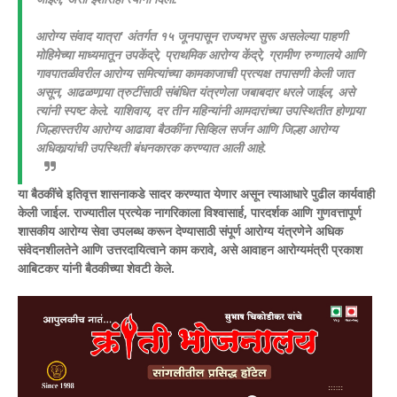
आरोग्य संवाद यात्रा' अंतर्गत १५ जूनपासून राज्यभर सुरू असलेल्या पाहणी
मोहिमेच्या माध्यमातून उपकेंद्रे, प्राथमिक आरोग्य केंद्रे, ग्रामीण रुग्णालये आणि
गावपातळीवरील आरोग्य समित्यांच्या कामकाजाची प्रत्यक्ष तपासणी केली जात
असून, आढळणार्‍या त्रुटींसाठी संबंधित यंत्रणेला जबाबदार धरले जाईल, असे
त्यांनी स्पष्ट केले. याशिवाय, दर तीन महिन्यांनी आमदारांच्या उपस्थितीत होणार्‍या
जिल्हास्तरीय आरोग्य आढावा बैठकींना सिव्हिल सर्जन आणि जिल्हा आरोग्य
अधिकार्‍यांची उपस्थिती बंधनकारक करण्यात आली आहे.
या बैठकींचे इतिवृत्त शासनाकडे सादर करण्यात येणार असून त्याआधारे पुढील कार्यवाही
केली जाईल. राज्यातील प्रत्येक नागरिकाला विश्वासार्ह, पारदर्शक आणि गुणवत्तापूर्ण
शासकीय आरोग्य सेवा उपलब्ध करून देण्यासाठी संपूर्ण आरोग्य यंत्रणेने अधिक
संवेदनशीलतेने आणि उत्तरदायित्वाने काम करावे, असे आवाहन आरोग्यमंत्री प्रकाश
आबिटकर यांनी बैठकीच्या शेवटी केले.