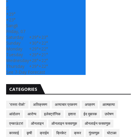
°
C
+
29°
+
23°
Sangli
Friday, 07
Saturday
+
29°
+
23°
Sunday
+
30°
+
22°
Monday
+
29°
+
22°
Tuesday
+
29°
+
21°
Wednesday
+
28°
+
22°
Thursday
+
29°
+
22°
See 7-Day Forecast
CATEGORIES
'रास्ता रोको'
अतिक्रमण
अत्याचार प्रकरण
अपहरण
आत्महत्या
आंदोलन
आरोग्य
इलेक्ट्रॉनिक
इशारा
ईद मुबारक
उपोषण
एन्काऊंटर!
ऑनलाइन
ऑनलाइन फसवणूक
ऑनलाईन फसवणुक
कारवाई
कृषी
क्राईम
क्रिकेट
क्रूर
गुंतवणूक
घोटाळा