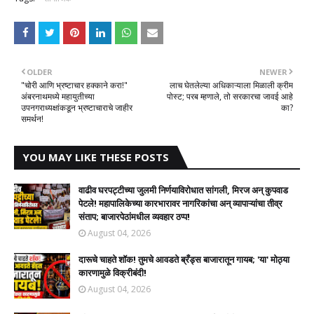
OLDER
NEWER
​"चोरी आणि भ्रष्टाचार हक्काने करा!"
लाच घेतलेल्या अधिकाऱ्याला मिळाली क्रीम
अंबरनाथमध्ये महायुतीच्या
पोस्ट; परब म्हणाले, तो सरकारचा जावई आहे
उपनगराध्यक्षांकडून भ्रष्टाचाराचे जाहीर
का?
समर्थन!
YOU MAY LIKE THESE POSTS
वाढीव घरपट्टीच्या जुलमी निर्णयाविरोधात सांगली, मिरज अन् कुपवाड
पेटले! महापालिकेच्या कारभारावर नागरिकांचा अन् व्यापाऱ्यांचा तीव्र
संताप; बाजारपेठांमधील व्यवहार ठप्प!​
August 04, 2026
दारूचे चाहते शॉक! तुमचे आवडते ब्रँड्स बाजारातून गायब; 'या' मोठ्या
कारणामुळे विक्रीबंदी!
August 04, 2026