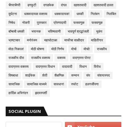
चेंगराचेंगरी
ढगफुटी
दगडफेक
दंगल
दहशतवादी
दहशतवादी हल्ला
दुर्घटना
धक्कादायक वक्तव्य
धक्कादायक!
धमकी
निलंबन
निलंबित
निषेध
नोकरी
पुरस्कार
प्रेरणादायी
फसवणुक
फसवणूक
बॉम्बची धमकी
भयानक
भविष्यवाणी
भावपूर्ण श्रद्धांजली
भूकंप
भ्रष्टाचार
मनोरंजन
महाघोटाळा
माफीचा साक्षीदार
माहितीगार
मोठा निकाल!
मोठी घोषणा
मोठी निर्णय
मोर्चा
मोर्चा!
राजकीय
राजकीय दौरा
राजकीय वक्तव्य
वक्तव्य
वादग्रस्त पोस्ट
वादग्रस्त वक्तव्य
वादग्रस्त विधान
वादावादी
विधान
विरोध
विषबाधा
शाईफेक
शेती
शैक्षणिक
सन्मान
संप
संशयास्पद
सामाजिक
सामाजिक माध्यमे
सावधान!
स्फोट
हलगर्जीपणा
हार्दिक अभिनंदन
हृदयस्पर्शी
SOCIAL PLUGIN