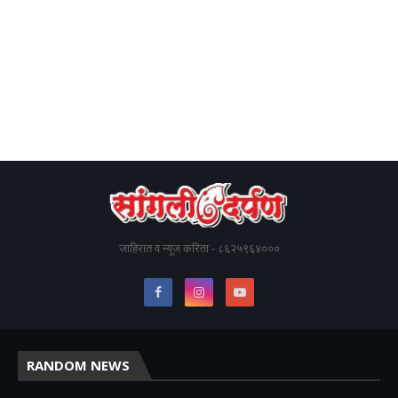
जाहिरात व न्यूज करिता - ८६२५९६४०००
RANDOM NEWS