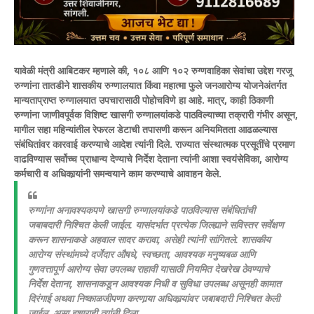
यावेळी मंत्री आबिटकर म्हणाले की, १०८ आणि १०२ रुग्णवाहिका सेवांचा उद्देश गरजू
रुग्णांना तातडीने शासकीय रुग्णालयात किंवा महात्मा फुले जनआरोग्य योजनेअंतर्गत
मान्यताप्राप्त रुग्णालयात उपचारासाठी पोहोचविणे हा आहे. मात्र, काही ठिकाणी
रुग्णांना जाणीवपूर्वक विशिष्ट खासगी रुग्णालयांकडे पाठविल्याच्या तक्रारी गंभीर असून,
मागील सहा महिन्यांतील रेफरल डेटाची तपासणी करून अनियमितता आढळल्यास
संबंधितांवर कारवाई करण्याचे आदेश त्यांनी दिले. राज्यात संस्थात्मक प्रसूतींचे प्रमाण
वाढविण्यास सर्वोच्च प्राधान्य देण्याचे निर्देश देताना त्यांनी आशा स्वयंसेविका, आरोग्य
कर्मचारी व अधिकार्‍यांनी समन्वयाने काम करण्याचे आवाहन केले.
रुग्णांना अनावश्यकपणे खासगी रुग्णालयांकडे पाठविल्यास संबंधितांची
जबाबदारी निश्चित केली जाईल. यासंदर्भात प्रत्येक जिल्ह्याने सविस्तर सर्वेक्षण
करून शासनाकडे अहवाल सादर करावा, असेही त्यांनी सांगितले. शासकीय
आरोग्य संस्थांमध्ये दर्जेदार औषधे, स्वच्छता, आवश्यक मनुष्यबळ आणि
गुणवत्तापूर्ण आरोग्य सेवा उपलब्ध राहावी यासाठी नियमित देखरेख ठेवण्याचे
निर्देश देताना, शासनाकडून आवश्यक निधी व सुविधा उपलब्ध असूनही कामात
दिरंगाई अथवा निष्काळजीपणा करणार्‍या अधिकार्‍यांवर जबाबदारी निश्चित केली
जाईल, असा इशाराही त्यांनी दिला.