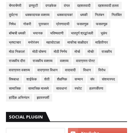
चेंगराचेंगरी
ढगफुटी
दगडफेक
दंगल
दहशतवादी
दहशतवादी हल्ला
दुर्घटना
धक्कादायक वक्तव्य
धक्कादायक!
धमकी
निलंबन
निलंबित
निषेध
नोकरी
पुरस्कार
प्रेरणादायी
फसवणुक
फसवणूक
बॉम्बची धमकी
भयानक
भविष्यवाणी
भावपूर्ण श्रद्धांजली
भूकंप
भ्रष्टाचार
मनोरंजन
महाघोटाळा
माफीचा साक्षीदार
माहितीगार
मोठा निकाल!
मोठी घोषणा
मोठी निर्णय
मोर्चा
मोर्चा!
राजकीय
राजकीय दौरा
राजकीय वक्तव्य
वक्तव्य
वादग्रस्त पोस्ट
वादग्रस्त वक्तव्य
वादग्रस्त विधान
वादावादी
विधान
विरोध
विषबाधा
शाईफेक
शेती
शैक्षणिक
सन्मान
संप
संशयास्पद
सामाजिक
सामाजिक माध्यमे
सावधान!
स्फोट
हलगर्जीपणा
हार्दिक अभिनंदन
हृदयस्पर्शी
SOCIAL PLUGIN