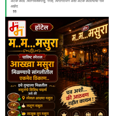
अटक केली. थिरुनवक्करासू, नरेश, थिगागराजन अशी अटक केलेल्यांची नावे
आहेत.