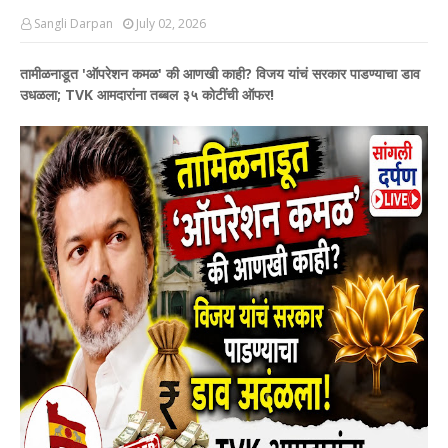
Sangli Darpan
July 02, 2026
तामीळनाडूत 'ऑपरेशन कमळ' की आणखी काही? विजय यांचं सरकार पाडण्याचा डाव
उधळला; TVK आमदारांना तब्बल ३५ कोटींची ऑफर!