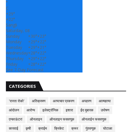
°
C
+
29°
+
22°
Sangli
Saturday, 08
Sunday
+
30°
+
23°
Monday
+
29°
+
22°
Tuesday
+
29°
+
21°
Wednesday
+
28°
+
22°
Thursday
+
29°
+
22°
Friday
+
28°
+
22°
See 7-Day Forecast
CATEGORIES
'रास्ता रोको'
अतिक्रमण
अत्याचार प्रकरण
अपहरण
आत्महत्या
आंदोलन
आरोग्य
इलेक्ट्रॉनिक
इशारा
ईद मुबारक
उपोषण
एन्काऊंटर!
ऑनलाइन
ऑनलाइन फसवणूक
ऑनलाईन फसवणुक
कारवाई
कृषी
क्राईम
क्रिकेट
क्रूर
गुंतवणूक
घोटाळा