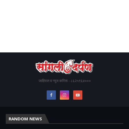
जाहिरात व न्यूज करिता - ८६२५९६४०००
RANDOM NEWS