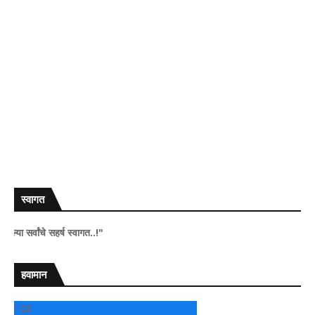
स्वागत
चे सहर्ष स्वागत..!"
हवामान
+
28