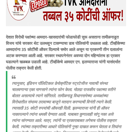
देशात विरोधी पक्षांच्या आमदार-खासदारांची फोडाफोडी सुरू असताना तामीळनाडूत
विजय यांचे सरकार थेट उलथवून टाकण्याचा डाव पोलिसांनी उधळला आहे. टीव्हीकेच्या
आमदारांना 35 कोटींची ऑफर दिल्याचे समोर आले असून या प्रकरणी तीन दलालांना
अटक करण्यात आली आहे.
सरकार स्थापनेनंतर अवघ्या दोन महिन्यांतच हा प्रकार
घडल्याने खळबळ उडाली आहे.
टीव्हीकेचे आमदार एन. इलय्याराजा यांनी यासंदर्भात
पोलीस तक्रार केली होती.
त्यानुसार, इंडियन पॉलिटिकल डेमोक्रॅटिक स्ट्रटेजीज नावाची संस्था
चालवणाऱ्या एका माणसाने त्यांना फोन केला. मोठय़ा राजकीय पक्षाच्या वतीने
बोलत असल्याचे त्याने सांगितले. तामीळनाडू विधानसभेच्या अध्यक्षांच्या
विरोधातील संभाव्य ठरावाच्या बाजूने मतदान करण्याची विनंती त्याने केली.
त्यासाठी 35 कोटी रुपयांची ऑफरही दिली. इलय्याराजा यांनी ही ऑफर
नाकारल्याने त्यांना धमकी देण्यात आली. याबाबत कुणालाही सांगू नका असे
त्यांना सांगण्यात आले. मात्र, त्यांनी या प्रकाराबाबत लगेचच पोलीस तक्रार
केली. त्यांच्या तक्रारीच्या आधारे पोलिसांनी गुन्हा दाखल करून घेतला व तिघांना