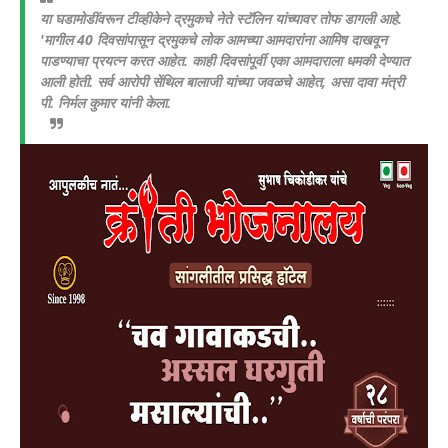
या घडामोडींवरून टीव्हीकेने द्रमुकचे नेते स्टॅलिन यांच्यावर तोफ डागली आहे.
'मागील 40 दिवसांपासून द्रमुकचे लोक आमच्या आमदारांना आमिष दाखवून
पाडण्याचा प्रयत्न करत आहेत. काही दिवसांपूर्वी एका आमदाराला धमकी देण्यात
आली होती. सर्व आरोपी सेंथिल बालाजी यांच्या जवळचे आहेत, असा दावा मंत्री
पी. निर्मल कुमार यांनी केला.