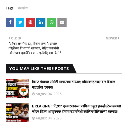
Tags:
राजकीय
OLDER
NEWER
"ऑफर तर येऊ द्या, विचार करू."; अमोल
कोल्हेंच्या विधानाने खळबळ, रोहित पवारांनी
'ऑपरेशन तुतारी'वर काय प्रतिक्रिया दिली?
YOU MAY LIKE THESE POSTS
मिरज पंचायत समिती भाजपच्या ताब्यात; मविआसह खासदार विशाल
पाटलांना दणका!
August 04, 2026
BREAKING: 'त्रिशा' प्रकरणावरून तामिळनाडूत हायव्होल्टेज ड्रामा!
सीएम विजय आक्रमक होताच उदयनिधी स्टॅलिन पोलिसांच्या ताब्यात!
August 04, 2026