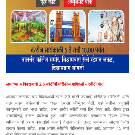
लग्नाच्या 4 दिवसआधी 2.5 कोटींची मर्सिडीज मागितली - स्वीटी बोरा
आमच्या लग्नाच्या चार दिवसआधी त्याने 2.5 कोटी रुपयांची मर्सिडीज मागितली आणि
नंतर माझ्या वडिलांनी कर्ज घेऊन त्याला फॉर्च्युनर दिली. माझे वडील अजूनही
फॉर्च्युनरचे हप्ते भरत आहेत, असा आरोप स्वीटी बोरा हिने केला आहे. दीपक हुडा
यांच्याविरुद्ध दाखल केलेल्या हुंडा आणि घटस्फोटाच्या प्रकरणात हिसार पोलिस
अधिकाऱ्यांनी अद्याप कोणतीही कारवाई केलेली नाही, उलट आमच्यावर खोट्या केसेस
दाखल केल्या आहेत, असा आरोप स्वीटीने पोलिसांवर केला आहे. अशातच 15 मार्च
रोजी पोलिसांनी दोन्ही पक्षांना बोलावून घेतलं होतं.