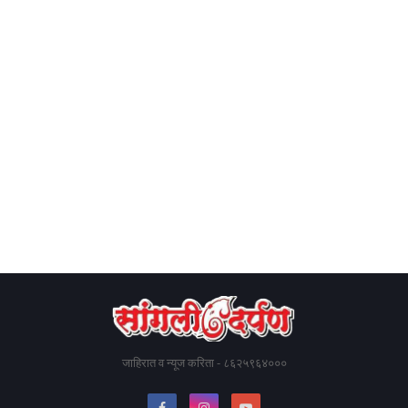
जाहिरात व न्यूज करिता - ८६२५९६४०००