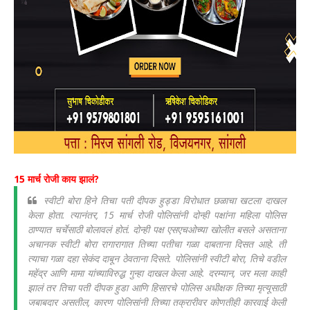
15 मार्च रोजी काय झालं?
स्वीटी बोरा हिने तिचा पती दीपक हुड्डा विरोधात छळाचा खटला दाखल
केला होता. त्यानंतर, 15 मार्च रोजी पोलिसांनी दोन्ही पक्षांना महिला पोलिस
ठाण्यात चर्चेसाठी बोलावलं होतं. दोन्ही पक्ष एसएचओच्या खोलीत बसले असताना
अचानक स्वीटी बोरा रागारागात तिच्या पतीचा गळा दाबताना दिसत आहे. ती
त्याचा गळा दहा सेकंद दाबून ठेवताना दिसते. पोलिसांनी स्वीटी बोरा, तिचे वडील
महेंद्र आणि मामा यांच्याविरुद्ध गुन्हा दाखल केला आहे. दरम्यान, जर मला काही
झालं तर तिचा पती दीपक हुडा आणि हिसारचे पोलिस अधीक्षक तिच्या मृत्यूसाठी
जबाबदार असतील, कारण पोलिसांनी तिच्या तक्रारीवर कोणतीही कारवाई केली