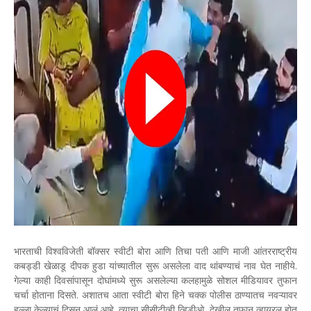
भारताची विश्वविजेती बॉक्सर स्वीटी बोरा आणि तिचा पती आणि माजी आंतरराष्ट्रीय
कबड्डी खेळाडू दीपक हुडा यांच्यातील सुरू असलेला वाद थांबण्याचं नाव घेत नाहीये.
गेल्या काही दिवसांपासून दोघांमध्ये सुरू असलेल्या कलहामुळे सोशल मीडियावर तुफान
चर्चा होताना दिसते. अशातच आता स्वीटी बोरा हिने चक्क पोलीस ठाण्यातच नवऱ्यावर
हल्ला केल्याचं दिसून आलं आहे. त्याचा सीसीटीव्ही व्हिडीओ देखील तुफान व्हायरल होत