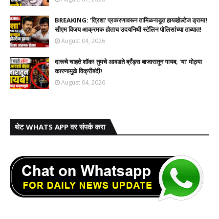
BREAKING: 'त्रिशा' प्रकरणावरून तामिळनाडूत हायव्होल्टेज ड्रामा!
सीएम विजय आक्रमक होताच उदयनिधी स्टॅलिन पोलिसांच्या ताब्यात!
August 04, 2026
दारूचे चाहते शॉक! तुमचे आवडते ब्रँड्स बाजारातून गायब; 'या' मोठ्या
कारणामुळे विक्रीबंदी!
August 04, 2026
थेट WHATS APP वर संपर्क करा