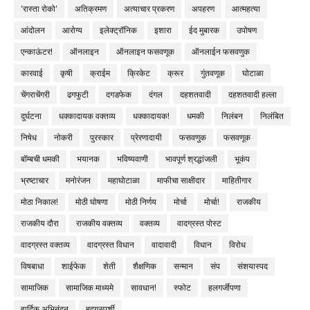
'रास्ता रोको'
अतिक्रमण
अत्याचार प्रकरण
अपहरण
आत्महत्या
आंदोलन
आरोग्य
इलेक्ट्रॉनिक
इशारा
ईद मुबारक
उपोषण
एन्काऊंटर!
ऑनलाइन
ऑनलाइन फसवणूक
ऑनलाईन फसवणुक
कारवाई
कृषी
क्राईम
क्रिकेट
क्रूर
गुंतवणूक
घोटाळा
चेंगराचेंगरी
ढगफुटी
दगडफेक
दंगल
दहशतवादी
दहशतवादी हल्ला
दुर्घटना
धक्कादायक वक्तव्य
धक्कादायक!
धमकी
निलंबन
निलंबित
निषेध
नोकरी
पुरस्कार
प्रेरणादायी
फसवणुक
फसवणूक
बॉम्बची धमकी
भयानक
भविष्यवाणी
भावपूर्ण श्रद्धांजली
भूकंप
भ्रष्टाचार
मनोरंजन
महाघोटाळा
माफीचा साक्षीदार
माहितीगार
मोठा निकाल!
मोठी घोषणा
मोठी निर्णय
मोर्चा
मोर्चा!
राजकीय
राजकीय दौरा
राजकीय वक्तव्य
वक्तव्य
वादग्रस्त पोस्ट
वादग्रस्त वक्तव्य
वादग्रस्त विधान
वादावादी
विधान
विरोध
विषबाधा
शाईफेक
शेती
शैक्षणिक
सन्मान
संप
संशयास्पद
सामाजिक
सामाजिक माध्यमे
सावधान!
स्फोट
हलगर्जीपणा
हार्दिक अभिनंदन
हृदयस्पर्शी