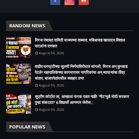
RANDOM NEWS
मिरज पंचायत समिती भाजपच्या ताब्यात; मविआसह खासदार विशाल
पाटलांना दणका!
August 04, 2026
वाढीव घरपट्टीच्या जुलमी निर्णयाविरोधात सांगली, मिरज अन् कुपवाड
पेटले! महापालिकेच्या कारभारावर नागरिकांचा अन् व्यापाऱ्यांचा तीव्र
संताप; बाजारपेठांमधील व्यवहार ठप्प!​
August 04, 2026
सुप्रीम कोर्टात जा, आम्हाला फरक पडत नाही! 'नीट'मुळे मोदी सरकार
पुन्हा संकटात? 6 विद्यार्थी आणणार जेरीस...
August 04, 2026
POPULAR NEWS