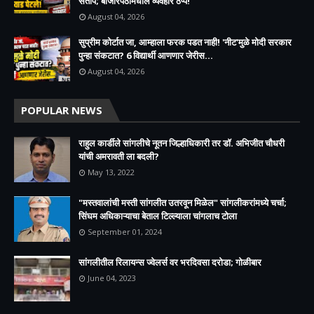
संताप; बाजारपेठांमधील व्यवहार ठप्प!​
August 04, 2026
सुप्रीम कोर्टात जा, आम्हाला फरक पडत नाही! 'नीट'मुळे मोदी सरकार
पुन्हा संकटात? 6 विद्यार्थी आणणार जेरीस...
August 04, 2026
POPULAR NEWS
राहुल कार्डीले सांगलीचे नूतन जिल्हाधिकारी तर डॉ. अभिजीत चौधरी
यांची अमरावती ला बदली?
May 13, 2022
"मस्तवालांची मस्ती सांगलीत उतरवून मिळेल" सांगलीकरांमध्ये चर्चा;
सिंघम अधिकाऱ्याचा बेताल टिल्ल्याला चांगलाच टोला
September 01, 2024
सांगलीतील रिलायन्स ज्वेलर्स वर भरदिवसा दरोडा; गोळीबार
June 04, 2023