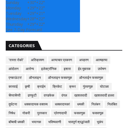
Sunday
+
30°
+
22°
Monday
+
29°
+
22°
Tuesday
+
29°
+
21°
Wednesday
+
28°
+
22°
Thursday
+
29°
+
22°
See 7-Day Forecast
CATEGORIES
'रास्ता रोको'
अतिक्रमण
अत्याचार प्रकरण
अपहरण
आत्महत्या
आंदोलन
आरोग्य
इलेक्ट्रॉनिक
इशारा
ईद मुबारक
उपोषण
एन्काऊंटर!
ऑनलाइन
ऑनलाइन फसवणूक
ऑनलाईन फसवणुक
कारवाई
कृषी
क्राईम
क्रिकेट
क्रूर
गुंतवणूक
घोटाळा
चेंगराचेंगरी
ढगफुटी
दगडफेक
दंगल
दहशतवादी
दहशतवादी हल्ला
दुर्घटना
धक्कादायक वक्तव्य
धक्कादायक!
धमकी
निलंबन
निलंबित
निषेध
नोकरी
पुरस्कार
प्रेरणादायी
फसवणुक
फसवणूक
बॉम्बची धमकी
भयानक
भविष्यवाणी
भावपूर्ण श्रद्धांजली
भूकंप