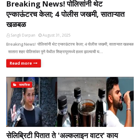
Breaking News! पोलिसांनी थेट
एन्काऊंटरच केला; 4 पोलीस जखमी, साताऱ्यात
खळबळ
Sangli Darpan
August 31, 2025
Breaking News! पोलिसांनी थेट एन्काऊंटरच केला; 4 पोलीस जखमी, साताऱ्यात खळबळ
सातारा शहर पोलिसांवर पुणे येथील शिक्रापूरमध्ये हल्ला झाल्याची घ…
Read more
सामाजिक
सेलिब्रिटी पितात ते 'अल्कलाइन वाटर' काय