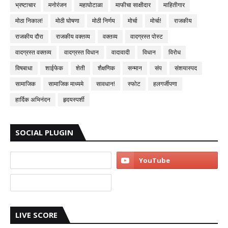
भ्रष्टाचार
मनोरंजन
महाघोटाळा
माफीचा साक्षीदार
माहितीगार
मोठा निकाल!
मोठी घोषणा
मोठी निर्णय
मोर्चा
मोर्चा!
राजकीय
राजकीय दौरा
राजकीय वक्तव्य
वक्तव्य
वादग्रस्त पोस्ट
वादग्रस्त वक्तव्य
वादग्रस्त विधान
वादावादी
विधान
विरोध
विषबाधा
शाईफेक
शेती
शैक्षणिक
सन्मान
संप
संशयास्पद
सामाजिक
सामाजिक माध्यमे
सावधान!
स्फोट
हलगर्जीपणा
हार्दिक अभिनंदन
हृदयस्पर्शी
SOCIAL PLUGIN
LIVE SCORE