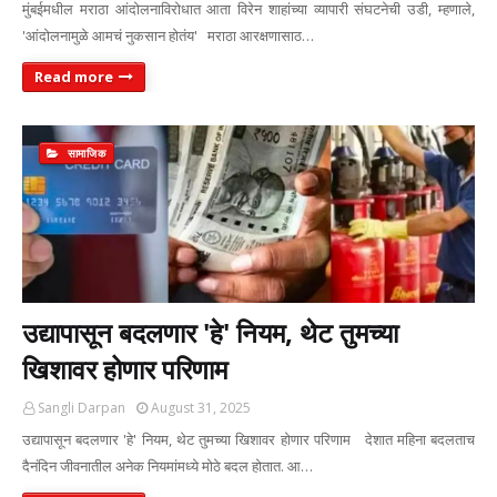
मुंबईमधील मराठा आंदोलनाविरोधात आता विरेन शाहांच्या व्यापारी संघटनेची उडी, म्हणाले,
'आंदोलनामुळे आमचं नुकसान होतंय' मराठा आरक्षणासाठ…
Read more
सामाजिक
उद्यापासून बदलणार 'हे' नियम, थेट तुमच्या
खिशावर होणार परिणाम
Sangli Darpan
August 31, 2025
उद्यापासून बदलणार 'हे' नियम, थेट तुमच्या खिशावर होणार परिणाम देशात महिना बदलताच
दैनंदिन जीवनातील अनेक नियमांमध्ये मोठे बदल होतात. आ…