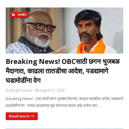
राजकीय
Breaking News! OBCसाठी छगन भुजबळ
मैदानात, काढला तातडीचा आदेश, पडद्यामागे
घडामोडींना वेग
Sangli Darpan
August 31, 2025
Breaking News! OBCसाठी छगन भुजबळ मैदानात, काढला तातडीचा आदेश, पडद्यामागे
घडामोडींना वेग मराठा आरक्षणाचा मुद्दा चांगलाच तापला आहे. मनोज जरा…
Read more