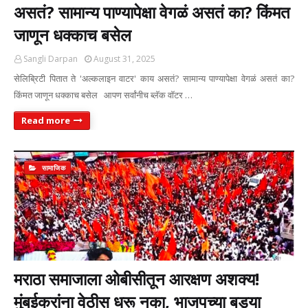
असतं? सामान्य पाण्यापेक्षा वेगळं असतं का? किंमत
जाणून धक्काच बसेल
Sangli Darpan
August 31, 2025
सेलिब्रिटी पितात ते 'अल्कलाइन वाटर' काय असतं? सामान्य पाण्यापेक्षा वेगळं असतं का?
किंमत जाणून धक्काच बसेल आपण सर्वांनीच ब्लॅक वॉटर …
Read more
सामाजिक
मराठा समाजाला ओबीसीतून आरक्षण अशक्य!
मुंबईकरांना वेठीस धरू नका, भाजपच्या बड्या