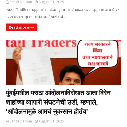
Sangli Darpan
August 31, 2025
"पाटलांनी सांगितलं म्हणून शांत... संयम तुटला तर मंत्र्याच्या घरात घुसून आरक्षण घेऊ" :
मराठा बांधवांचा इशारा मनोज जरांगे पाटील यां…
Read more
मुंबईमधील मराठा आंदोलनाविरोधात आता विरेन
शाहांच्या व्यापारी संघटनेची उडी, म्हणाले,
'आंदोलनामुळे आमचं नुकसान होतंय'
Sangli Darpan
August 31, 2025