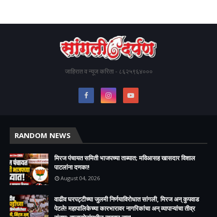
जाहिरात व न्यूज करिता - ८६२५९६४०००
RANDOM NEWS
मिरज पंचायत समिती भाजपच्या ताब्यात; मविआसह खासदार विशाल
पाटलांना दणका!
August 04, 2026
वाढीव घरपट्टीच्या जुलमी निर्णयाविरोधात सांगली, मिरज अन् कुपवाड
पेटले! महापालिकेच्या कारभारावर नागरिकांचा अन् व्यापाऱ्यांचा तीव्र