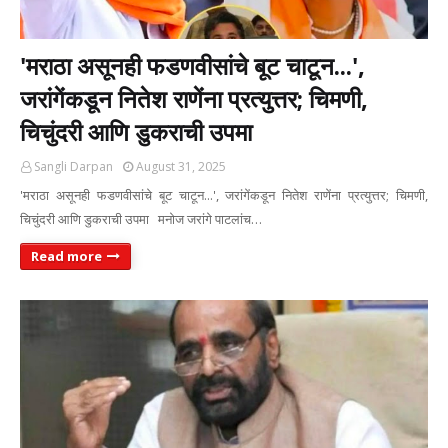
'मराठा असूनही फडणवीसांचे बूट चाटून...',
जरांगेंकडून नितेश राणेंना प्रत्युत्तर; चिमणी,
चिचुंदरी आणि डुकराची उपमा
Sangli Darpan
August 31, 2025
'मराठा असूनही फडणवीसांचे बूट चाटून...', जरांगेंकडून नितेश राणेंना प्रत्युत्तर; चिमणी,
चिचुंदरी आणि डुकराची उपमा मनोज जरांगे पाटलांच…
Read more